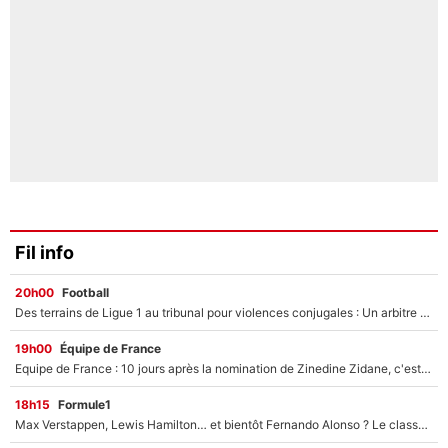
Fil info
20h00
Football
Des terrains de Ligue 1 au tribunal pour violences conjugales : Un arbitre français encourt une peine de 18 mois de prison !
19h00
Équipe de France
Equipe de France : 10 jours après la nomination de Zinedine Zidane, c'est au tour de son fils de prendre un nouveau départ !
18h15
Formule1
Max Verstappen, Lewis Hamilton… et bientôt Fernando Alonso ? Le classement des pilotes les mieux payés en Formule 1 risque de changer !