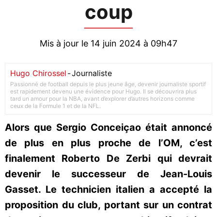
coup
Mis à jour le 14 juin 2024 à 09h47
Hugo Chirossel
-
Journaliste
Passionné de football depuis le plus jeune âge, devenir journaliste sportif
est rapidement devenu une évidence pour Hugo. Il se découvrira plus
tard un amour pour la NBA, avant d’explorer d’autres horizons comme
ceux de la Formule 1 et de la NFL.
Alors que Sergio Conceiçao était annoncé
de plus en plus proche de l’OM, c’est
finalement Roberto De Zerbi qui devrait
devenir le successeur de Jean-Louis
Gasset. Le technicien italien a accepté la
proposition du club, portant sur un contrat