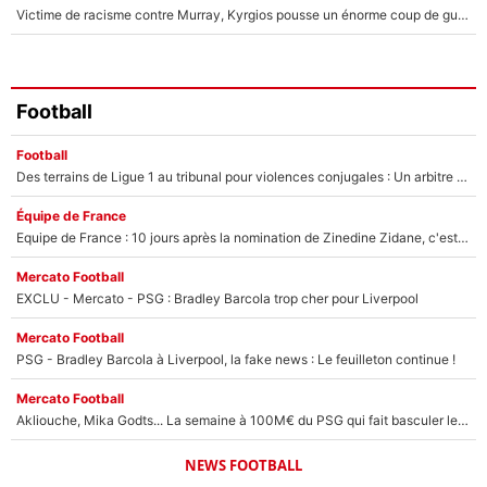
Victime de racisme contre Murray, Kyrgios pousse un énorme coup de gueule !
Football
Football
Des terrains de Ligue 1 au tribunal pour violences conjugales : Un arbitre français encourt une peine de 18 mois de prison !
Équipe de France
Equipe de France : 10 jours après la nomination de Zinedine Zidane, c'est au tour de son fils de prendre un nouveau départ !
Mercato Football
EXCLU - Mercato - PSG : Bradley Barcola trop cher pour Liverpool
Mercato Football
PSG - Bradley Barcola à Liverpool, la fake news : Le feuilleton continue !
Mercato Football
Akliouche, Mika Godts... La semaine à 100M€ du PSG qui fait basculer le mercato du PSG !
NEWS FOOTBALL