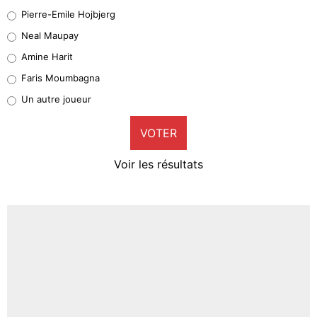
Geronimo Rulli
Pierre-Emile Hojbjerg
5%
Neal Maupay
Quinten Timber
Amine Harit
1%
Faris Moumbagna
Pierre-Emile Hojbjerg
Un autre joueur
9%
VOTER
Neal Maupay
4%
Voir les résultats
Amine Harit
3%
Faris Moumbagna
4%
Un autre joueur
5%
1615 personnes ont participé aux votes.