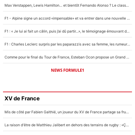
Max Verstappen, Lewis Hamilton… et bientôt Fernando Alonso ? Le classement des pilotes les mieux payés en Formule 1 risque de changer !
F1 - Alpine signe un accord «impensable» et va entrer dans une nouvelle dimension : Grande nouvelle pour Pierre Gasly !
F1 : « Je lui ai fait un câlin, puis j’ai dû partir...», le témoignage émouvant de Max Verstappen sur sa fille
F1 : Charles Leclerc surpris par les paparazzis avec sa femme, les rumeurs étaient vraies !
Comme pour le final du Tour de France, Esteban Ocon propose un Grand Prix de Formule 1 à Paris : «Autour de l’Arc de Triomphe, ce serait génial» !
NEWS FORMULE1
XV de France
Mis de côté par Fabien Galthié, un joueur du XV de France partage sa frustration : «ils ne me l’ont pas dit tout de suite»
La raison d'être de Matthieu Jalibert en dehors des terrains de rugby : «Ça m'atteint autant que si tu touches à un membre de ma famille»