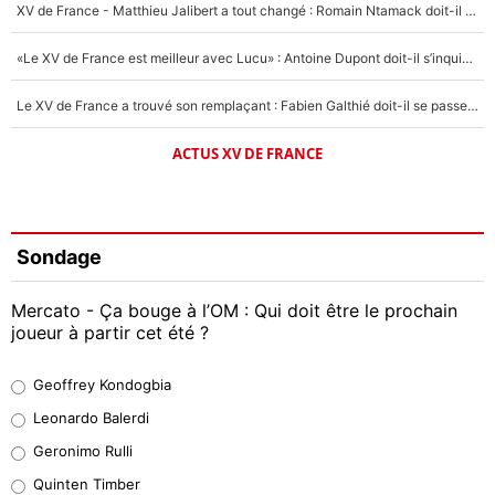
XV de France - Matthieu Jalibert a tout changé : Romain Ntamack doit-il s’inquiéter pour sa place à un an de la Coupe du monde ?
«Le XV de France est meilleur avec Lucu» : Antoine Dupont doit-il s’inquiéter pour sa place ?
Le XV de France a trouvé son remplaçant : Fabien Galthié doit-il se passer d'Antoine Dupont ?
ACTUS XV DE FRANCE
Sondage
Mercato - Ça bouge à l’OM : Qui doit être le prochain
joueur à partir cet été ?
Geoffrey Kondogbia
Geoffrey Kondogbia
38%
Leonardo Balerdi
Leonardo Balerdi
Geronimo Rulli
32%
Quinten Timber