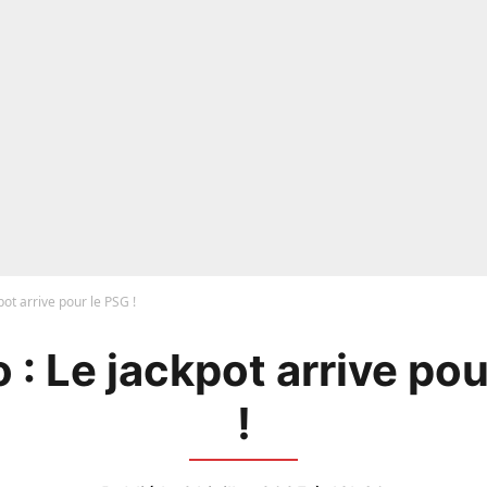
pot arrive pour le PSG !
 : Le jackpot arrive pou
!