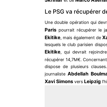
Skriniar
Marco Asensi
et de
Le PSG va récupérer de
Une double opération qui dev
Paris
pourrait récupérer le 
Ekitike
X
, mais également de
lesquels le club parisien disp
Ekitike
, qui devrait rejoind
récupérer 14,7M€. Concernant l
dispose de plusieurs clause
Abdellah Boulm
journaliste
Xavi Simons
Leipzig
vers
l’