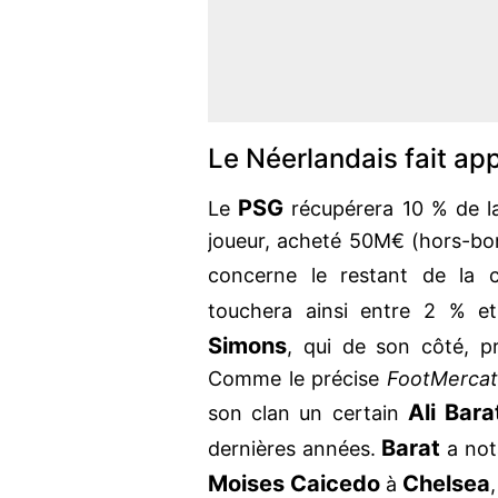
Le Néerlandais fait ap
PSG
Le
récupérera 10 % de l
joueur, acheté 50M€ (hors-bon
concerne le restant de la c
touchera ainsi entre 2 % 
Simons
, qui de son côté, p
Comme le précise
FootMerca
Ali Bara
son clan un certain
Barat
dernières années.
a not
Moises Caicedo
Chelsea
à