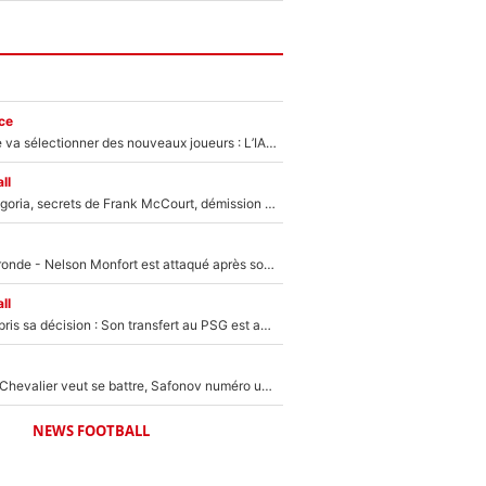
ce
Zinédine Zidane va sélectionner des nouveaux joueurs : L’IA dévoile les 5 cracks qui pourraient rapidement le rejoindre en équipe de France !
ll
Trahison de Longoria, secrets de Frank McCourt, démission de Roberto De Zerbi : Medhi Benatia se lâche sur son départ de l'OM et fait d'importantes révélations
Incendies en Gironde - Nelson Monfort est attaqué après son dérapage sur CNews : «Et lui, il prend combien pour parler dans un studio climatisé?»
ll
Ferran Torres a pris sa décision : Son transfert au PSG est annoncé en Espagne !
Suzuki recruté, Chevalier veut se battre, Safonov numéro un… Le PSG se lance encore dans un gros chantier pour le poste de gardien de but
NEWS FOOTBALL