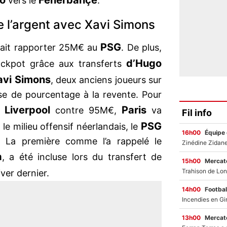
o
Fenerbahçe
vers le
.
 l’argent avec Xavi Simons
PSG
rait rapporter 25M€ au
. De plus,
d’Hugo
jackpot grâce aux transferts
avi Simons
, deux anciens joueurs sur
ose de pourcentage à la revente. Pour
Liverpool
Paris
re
contre 95M€,
va
Fil info
PSG
e milieu offensif néerlandais, le
16h00
Équipe
s. La première comme l’a rappelé le
a
, a été incluse lors du transfert de
15h00
Mercato
hiver dernier.
14h00
Footbal
13h00
Mercato