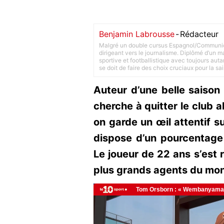
Benjamin Labrousse
-
Rédacteur
Malgré un double cursus Espagnol/Communica
dirigeant vers le journalisme. Diplômé d’un ma
sportive et footballistique avec toujours aut
se doit de faire des choix cruciaux pour la sa
Auteur d’une belle saison
cherche à quitter le club 
on garde un œil attentif su
dispose d’un pourcentage 
Le joueur de 22 ans s’est
plus grands agents du mo