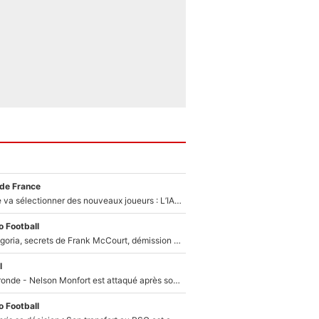
 de France
Zinédine Zidane va sélectionner des nouveaux joueurs : L’IA dévoile les 5 cracks qui pourraient rapidement le rejoindre en équipe de France !
 Football
Trahison de Longoria, secrets de Frank McCourt, démission de Roberto De Zerbi : Medhi Benatia se lâche sur son départ de l'OM et fait d'importantes révélations
l
Incendies en Gironde - Nelson Monfort est attaqué après son dérapage sur CNews : «Et lui, il prend combien pour parler dans un studio climatisé?»
 Football