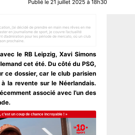
Publié le 21 juillet 2025 à 18h30
tion, j’ai décidé de prendre en main mes rêves en me
ster en journalisme de sport, je couvre l’actualité
ant d’admiration pour les période de mercato, où un club
ison prochaine.
 avec le RB Leipzig, Xavi Simons
allemand cet été. Du côté du PSG,
r ce dossier, car le club parisien
à la revente sur le Néerlandais.
 récemment associé avec l’un des
nde.