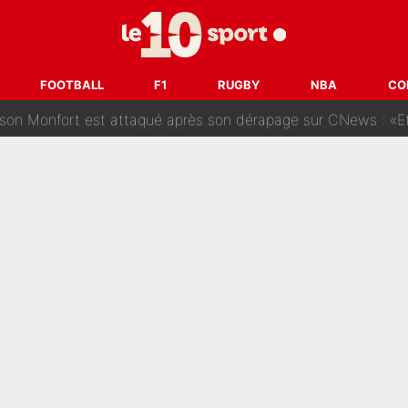
des nouveaux joueurs : L’IA dévoile les 5 cracks qui pourraient rapidem
nk McCourt, démission de Roberto De Zerbi : Medhi Benatia se lâche sur son dépar
FOOTBALL
F1
RUGBY
NBA
CO
fort est attaqué après son dérapage sur CNews : «Et lui, il prend combie
ision : Son transfert au PSG est annoncé en Espagne !
se battre, Safonov numéro un… Le PSG se lance encore dans un gros ch