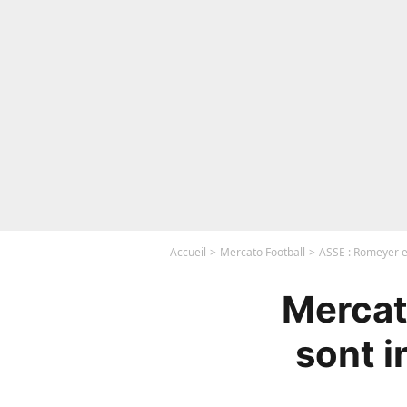
Accueil
Mercato Football
ASSE : Romeyer et
Mercat
sont i