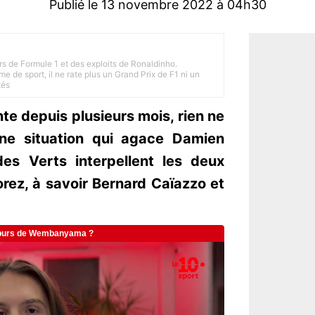
Publié le 13 novembre 2022 à 04h30
rs de Formule 1 et des exploits de Ronaldinho.
e de sport, il ne rate plus un Grand Prix de F1 ni un
tés
te depuis plusieurs mois, rien ne
Une situation qui agace Damien
des Verts interpellent les deux
orez, à savoir Bernard Caïazzo et