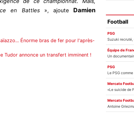
exigence de ce championnat. Mais,
Damien
nce en Battles
», ajoute
Football
PSG
ïazzo... Énorme bras de fer pour l'après-
Équipe de Fran
de Tudor annonce un transfert imminent !
PSG
Mercato Footba
Mercato Footba