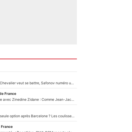
Suzuki recruté, Chevalier veut se battre, Safonov numéro un… Le PSG se lance encore dans un gros chantier pour le poste de gardien de but
de France
Un documentaire avec Zinedine Zidane : Comme Jean-Jacques Goldman et Mylène Farmer, le nouveau sélectionneur de l'équipe de France a recalé une journaliste très connue
Le PSG comme seule option après Barcelone ? Les coulisses de la signature historique de Lionel Messi sont révélées au grand jour !
 France