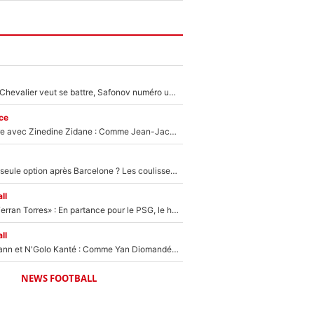
Suzuki recruté, Chevalier veut se battre, Safonov numéro un… Le PSG se lance encore dans un gros chantier pour le poste de gardien de but
ce
Un documentaire avec Zinedine Zidane : Comme Jean-Jacques Goldman et Mylène Farmer, le nouveau sélectionneur de l'équipe de France a recalé une journaliste très connue
Le PSG comme seule option après Barcelone ? Les coulisses de la signature historique de Lionel Messi sont révélées au grand jour !
ll
«Le suicide de Ferran Torres» : En partance pour le PSG, le héros de la finale de la Coupe du monde s'attire les foudres de la presse espagnole !
ll
Antoine Griezmann et N'Golo Kanté : Comme Yan Diomandé, les deux champions du monde ont refusé de signer au PSG !
NEWS FOOTBALL