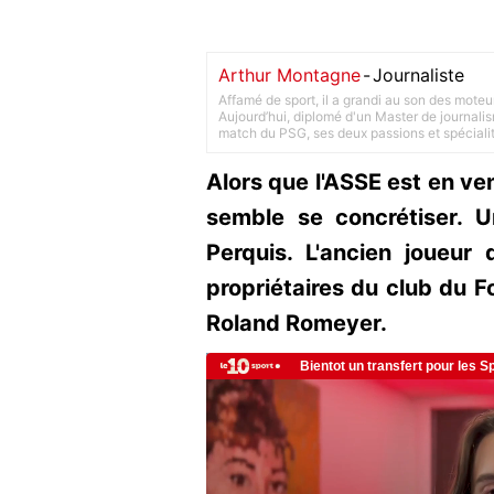
Arthur Montagne
-
Journaliste
Affamé de sport, il a grandi au son des moteu
Aujourd’hui, diplomé d'un Master de journalism
match du PSG, ses deux passions et spéciali
Alors que l'ASSE est en ven
semble se concrétiser. 
Perquis. L'ancien joueur 
propriétaires du club du F
Roland Romeyer.