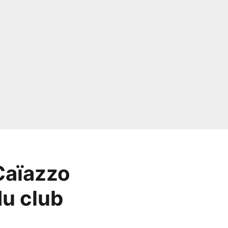
Caïazzo
du club