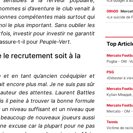
sensibles à la ferveur populaire,
 hommes si d’aventure le club venait à
09h00
Mercat
rsonnes compétentes mais surtout qui
moi le plus important. Sans oublier les
is, investir pour investir ne garantit
assure-t-il pour
Peuple-Vert
.
Top Articl
 le recrutement soit à la
Mercato Footba
Pogba - OM : Vo
PSG
e et en tant qu’ancien coéquipier et
it encore plus mal. Je ne suis pas sûr
Mercato Footba
hauteur des attentes. Laurent Battles
Kylian Mbappé, u
s il peine à trouver la bonne formule
Mercato Footba
s un niveau suffisant et un niveau que
 a beaucoup de nouveaux joueurs aussi
Tennis
ne excuse car la plupart pour ne pas