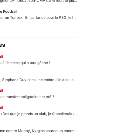
«Le budget a augmenté» : Decathlon-CMA CGM recrute plusieurs coureurs pour offrir à Paul Seixas une équipe pour gagner le Tour de France 2027
o Football
«Le suicide de Ferran Torres» : En partance pour le PSG, le héros de la finale de la Coupe du monde s'attire les foudres de la presse espagnole !
es
ll
ilà l'homme qui a tout gâché !
«Détester à vie», Stéphane Guy dans une embrouille à cause du PSG !
ll
n transfert obligatoire cet été ?
ll
Mercato - OM - «Dès que je prends un club, je t’appellerai» : La promesse de Marcelino au moment de claquer la porte
Victime de racisme contre Murray, Kyrgios pousse un énorme coup de gueule !