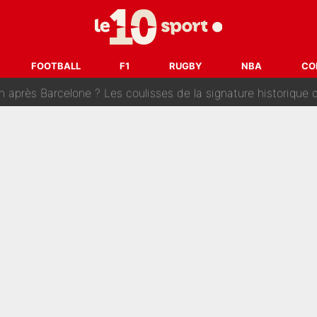
se battre, Safonov numéro un… Le PSG se lance encore dans un gros ch
 Comme Jean-Jacques Goldman et Mylène Farmer, le nouveau sélectionneur de l'équipe 
FOOTBALL
F1
RUGBY
NBA
CO
ès Barcelone ? Les coulisses de la signature historique de Lionel 
on-CMA CGM recrute plusieurs coureurs pour offrir à Paul Seixas une équ
n partance pour le PSG, le héros de la finale de la Coupe du monde s'atti