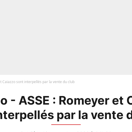
 Caïazzo sont interpellés par la vente du club
o - ASSE : Romeyer et 
nterpellés par la vente 