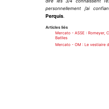
dire les 3/4 connaissent l’
personnellement j’ai confia
Perquis
.
Articles liés
Mercato - ASSE : Romeyer, Ca
Batlles
Mercato - OM : Le vestiaire 