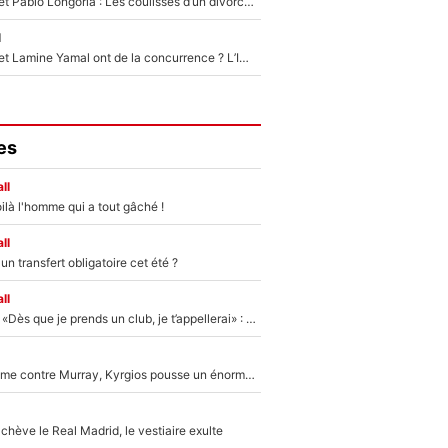
Frank McCourt et Pablo Longoria : Les coulisses d’un divorce coûteux qui ruine l’OM à petit feu…
l
Kylian Mbappé et Lamine Yamal ont de la concurrence ? L’IA annonce les 5 joueurs qui vont dominer le football dans les années à venir !
es
ll
ilà l'homme qui a tout gâché !
ll
n transfert obligatoire cet été ?
ll
Mercato - OM - «Dès que je prends un club, je t’appellerai» : La promesse de Marcelino au moment de claquer la porte
Victime de racisme contre Murray, Kyrgios pousse un énorme coup de gueule !
hève le Real Madrid, le vestiaire exulte