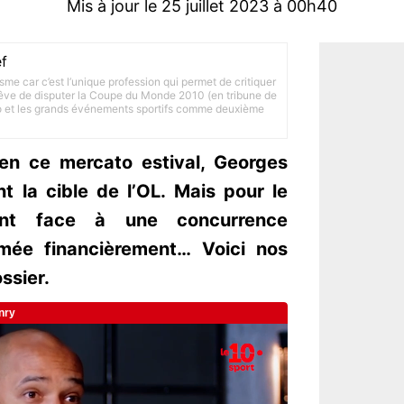
Mis à jour le 25 juillet 2023 à 00h40
f
lisme car c’est l’unique profession qui permet de critiquer
 rêve de disputer la Coupe du Monde 2010 (en tribune de
to et les grands événements sportifs comme deuxième
 en ce mercato estival, Georges
 la cible de l’OL. Mais pour le
nt face à une concurrence
mée financièrement… Voici nos
ssier.