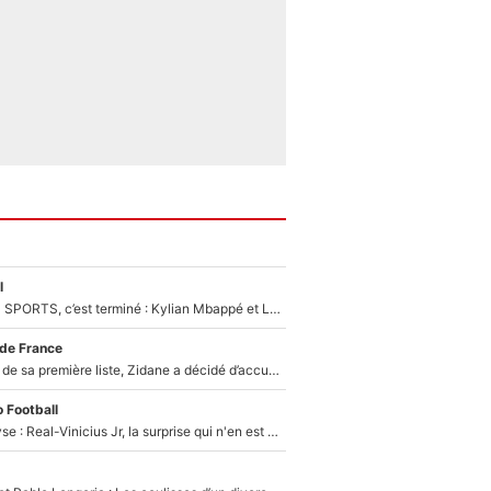
l
La Liga sur beIN SPORTS, c’est terminé : Kylian Mbappé et Lamine Yamal changent de chaîne, «le moment était venu d'ouvrir un nouveau chapitre»
 de France
Avant l’annonce de sa première liste, Zidane a décidé d’accueillir une nouvelle tête en équipe de France
 Football
Mercato - Analyse : Real-Vinicius Jr, la surprise qui n'en est pas une...