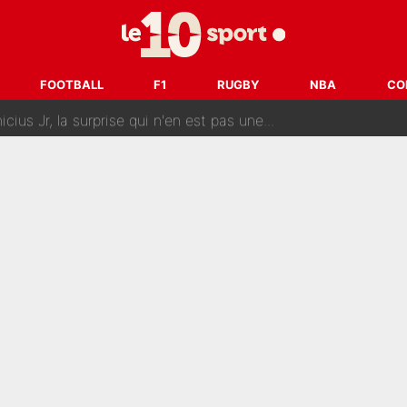
erminé : Kylian Mbappé et Lamine Yamal changent de chaîne, «le moment é
ère liste, Zidane a décidé d’accueillir une nouvelle tête en 
FOOTBALL
F1
RUGBY
NBA
CO
cius Jr, la surprise qui n'en est pas une...
oria : Les coulisses d’un divorce coûteux qui ruine l’OM à p
nt de la concurrence ? L’IA annonce les 5 joueurs qui vont dominer 