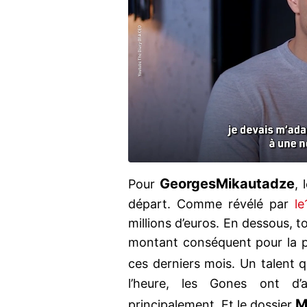
Georges
Mikautadze
Pour
, 
départ. Comme révélé par
le
millions d’euros. En dessous, t
montant conséquent pour la pé
ces derniers mois. Un talent qu
l’heure, les Gones ont d’au
M
principalement. Et le dossier