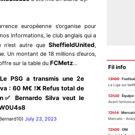
rrence européenne s’organise pour
 nos informations, le club anglais qui a
Sheffield
United
re n’est autre que
,
e. Un montant de 18 millions d’euros,
FC
Metz
offre sur la table du
…
Fil info
Le PSG a transmis une 2e
13h00
Footbal
lva : 60 M€ !❌ Refus total de
12h30
Équipe
en✅ Bernardo Silva veut le
hAW0U4s8
12h14
Mercato
Bernard10)
July 23, 2023
12h00
OM