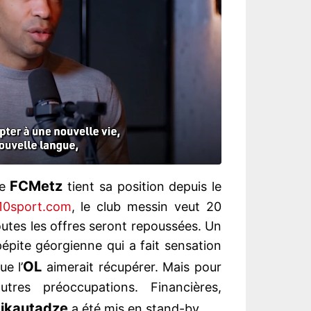
FC
Metz
le
tient sa position depuis le
10sport.com
, le club messin veut 20
outes les offres seront repoussées. Un
pite géorgienne qui a fait sensation
OL
e l’
aimerait récupérer. Mais pour
tres préoccupations. Financières,
ikautadze
a été mis en stand-by.