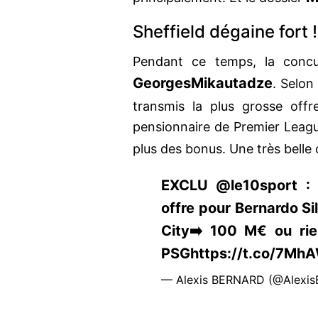
Sheffield dégaine fort !
Pendant ce temps, la concu
Georges
Mikautadze
. Selon
transmis la plus grosse off
pensionnaire de Premier Leagu
plus des bonus. Une très belle 
EXCLU @le10sport : 
offre pour Bernardo Si
City➡️ 100 M€ ou ri
PSGhttps://t.co/7M
— Alexis BERNARD (@Alexis