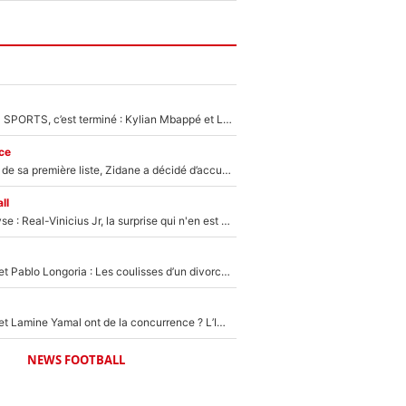
La Liga sur beIN SPORTS, c’est terminé : Kylian Mbappé et Lamine Yamal changent de chaîne, «le moment était venu d'ouvrir un nouveau chapitre»
ce
Avant l’annonce de sa première liste, Zidane a décidé d’accueillir une nouvelle tête en équipe de France
ll
Mercato - Analyse : Real-Vinicius Jr, la surprise qui n'en est pas une...
Frank McCourt et Pablo Longoria : Les coulisses d’un divorce coûteux qui ruine l’OM à petit feu…
Kylian Mbappé et Lamine Yamal ont de la concurrence ? L’IA annonce les 5 joueurs qui vont dominer le football dans les années à venir !
NEWS FOOTBALL