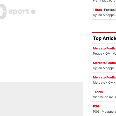
11h00
Footbal
Top Articl
Mercato Footba
Pogba - OM : Vo
Mercato Footba
Kylian Mbappé, u
Mercato Footba
Tennis
PSG
PSG : Mbappé ac