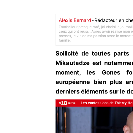
Alexis Bernard
-
Rédacteur en che
Footballeur presque raté, j’ai choisi le journa
ceux qui ont réussi. Après avoir réalisé mon
presse), je vis de ma passion avec le merca
famille.
Sollicité de toutes parts
Mikautadze est notamment
moment, les Gones fo
européenne bien plus ar
derniers éléments sur le do