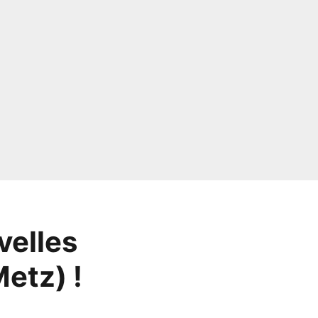
velles
etz) !