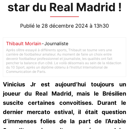
star du Real Madrid !
Publié le 28 décembre 2024 à 13h30
Thibault Morlain
-
Journaliste
Après s’être essayé à différents sports, Thibault se tourne vers une
carrière de footballeur amateur. Au moment de faire un choix entre
devenir footballeur professionnel et journaliste, les qualités ont fait
pencher la balance d’un côté. Le voilà désormais au sein de la rédaction
du 10 Sport, après un diplôme obtenu à l’Institut International de
Communication de Paris.
Vinicius Jr est aujourd’hui toujours un
joueur du Real Madrid, mais le Brésilien
suscite certaines convoitises. Durant le
dernier mercato estival, il était question
d’immenses folies de la part de l’Arabie