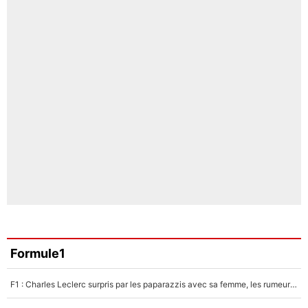
Formule1
F1 : Charles Leclerc surpris par les paparazzis avec sa femme, les rumeurs étaient vraies !