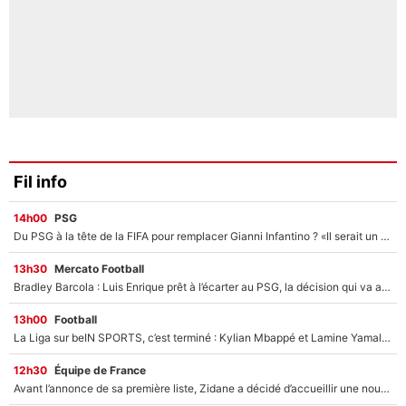
Fil info
14h00
PSG
Du PSG à la tête de la FIFA pour remplacer Gianni Infantino ? «Il serait un mauvais président», le patron de la Liga s'attaque à Nasser Al-Khelaïfi !
13h30
Mercato Football
Bradley Barcola : Luis Enrique prêt à l’écarter au PSG, la décision qui va accélérer son transfert à Liverpool ?
13h00
Football
La Liga sur beIN SPORTS, c’est terminé : Kylian Mbappé et Lamine Yamal changent de chaîne, «le moment était venu d'ouvrir un nouveau chapitre»
12h30
Équipe de France
Avant l’annonce de sa première liste, Zidane a décidé d’accueillir une nouvelle tête en équipe de France