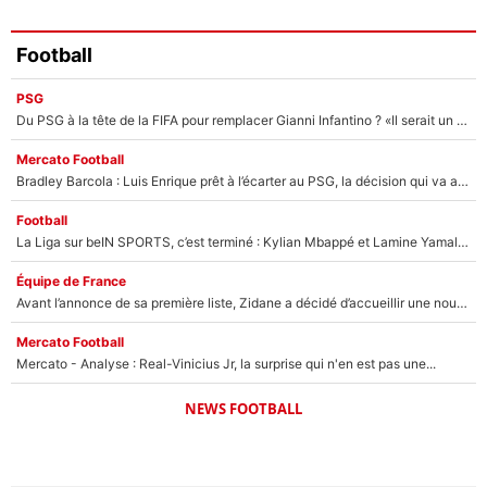
Football
PSG
Du PSG à la tête de la FIFA pour remplacer Gianni Infantino ? «Il serait un mauvais président», le patron de la Liga s'attaque à Nasser Al-Khelaïfi !
Mercato Football
Bradley Barcola : Luis Enrique prêt à l’écarter au PSG, la décision qui va accélérer son transfert à Liverpool ?
Football
La Liga sur beIN SPORTS, c’est terminé : Kylian Mbappé et Lamine Yamal changent de chaîne, «le moment était venu d'ouvrir un nouveau chapitre»
Équipe de France
Avant l’annonce de sa première liste, Zidane a décidé d’accueillir une nouvelle tête en équipe de France
Mercato Football
Mercato - Analyse : Real-Vinicius Jr, la surprise qui n'en est pas une...
NEWS FOOTBALL