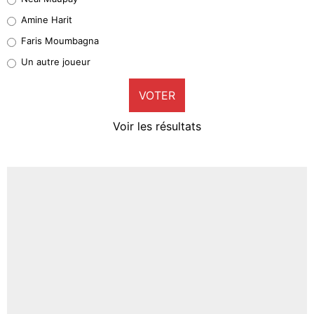
Quinten Timber
Amine Harit
1%
Faris Moumbagna
Pierre-Emile Hojbjerg
Un autre joueur
9%
VOTER
Neal Maupay
4%
Voir les résultats
Amine Harit
3%
Faris Moumbagna
4%
Un autre joueur
5%
1490 personnes ont participé aux votes.