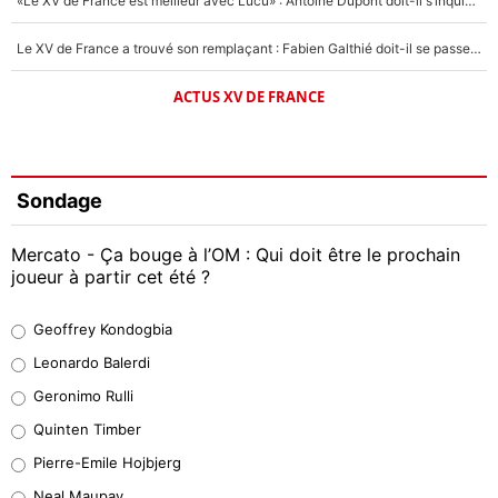
«Le XV de France est meilleur avec Lucu» : Antoine Dupont doit-il s’inquiéter pour sa place ?
Le XV de France a trouvé son remplaçant : Fabien Galthié doit-il se passer d'Antoine Dupont ?
ACTUS XV DE FRANCE
Sondage
Mercato - Ça bouge à l’OM : Qui doit être le prochain
joueur à partir cet été ?
Geoffrey Kondogbia
Geoffrey Kondogbia
38%
Leonardo Balerdi
Leonardo Balerdi
Geronimo Rulli
32%
Quinten Timber
Geronimo Rulli
Pierre-Emile Hojbjerg
4%
Neal Maupay