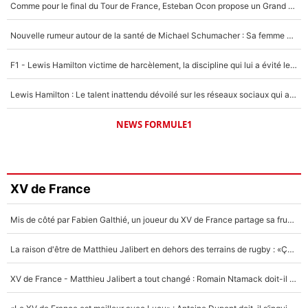
Comme pour le final du Tour de France, Esteban Ocon propose un Grand Prix de Formule 1 à Paris : «Autour de l’Arc de Triomphe, ce serait génial» !
Nouvelle rumeur autour de la santé de Michael Schumacher : Sa femme Corinna sort du silence
F1 - Lewis Hamilton victime de harcèlement, la discipline qui lui a évité le pire : «J'aurais probablement mal tourné»
Lewis Hamilton : Le talent inattendu dévoilé sur les réseaux sociaux qui a impressionné Kim Kardashian pendant leurs vacances en amoureux !
NEWS FORMULE1
XV de France
Mis de côté par Fabien Galthié, un joueur du XV de France partage sa frustration : «ils ne me l’ont pas dit tout de suite»
La raison d'être de Matthieu Jalibert en dehors des terrains de rugby : «Ça m'atteint autant que si tu touches à un membre de ma famille»
XV de France - Matthieu Jalibert a tout changé : Romain Ntamack doit-il s’inquiéter pour sa place à un an de la Coupe du monde ?