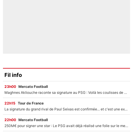
Fil info
23h00
Mercato Football
Maghnes Akliouche raconte sa signature au PSG : Voilà les coulisses de son transfert de rêve à 50M€
22h15
Tour de France
La signature du grand rival de Paul Seixas est confirmée... et c'est une excellente nouvelle pour l'équipe Decathlon-CMA CGM !
22h00
Mercato Football
250M€ pour signer une star : Le PSG avait déjà réalisé une folie sur le mercato bien avant Neymar !