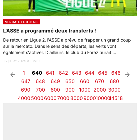
MERCATO FOOTBALL
L'ASSE a programmé deux transferts !
De retour en Ligue 2, l'ASSE a prévu de frapper un grand coup
sur le mercato. Dans le sens des départs, les Verts vont
également s'activer. D'ailleurs, le club du Forez aurait ...
16 juillet 2025 à 13h10
1
640
641
642
643
644
645
646
arrow_left
arrow_right
647
648
649
650
660
670
680
690
700
800
900
1000
2000
3000
4000
5000
6000
7000
8000
9000
10000
14518