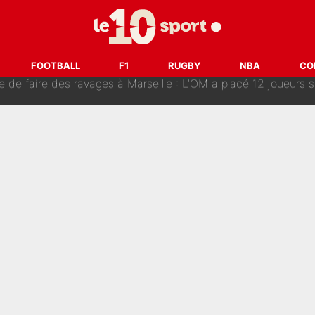
e des ravages à Marseille : L’OM a placé 12 joueurs sur le marché des transferts… 
FOOTBALL
F1
RUGBY
NBA
CO
sa signature au PSG : Voilà les coulisses de son transfert 
e Paul Seixas est confirmée... et c'est une excellente nouvelle 
: Le PSG avait déjà réalisé une folie sur le mercato bien av
ue que Zinedine Zidane a accepté dans son entourage : «Je g