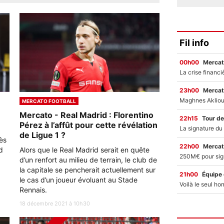
Fil info
00h00
Mercat
23h00
Mercat
MERCATO FOOTBALL
Mercato - Real Madrid : Florentino
22h15
Tour de
Pérez à l’affût pour cette révélation
de Ligue 1 ?
rès
22h00
Mercat
d
Alors que le Real Madrid serait en quête
d’un renfort au milieu de terrain, le club de
la capitale se pencherait actuellement sur
21h00
Équipe
le cas d’un joueur évoluant au Stade
Rennais.
18 décembre 2021 à 10h30