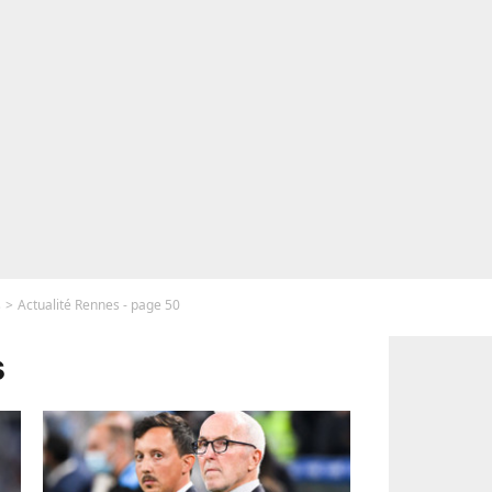
s
Actualité Rennes - page 50
s