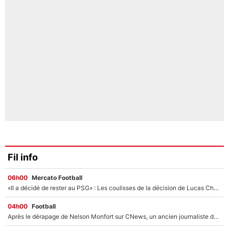
Fil info
06h00
Mercato Football
«Il a décidé de rester au PSG» : Les coulisses de la décision de Lucas Chevalier pour son transfert
04h00
Football
Après le dérapage de Nelson Monfort sur CNews, un ancien journaliste de France Télévisions relance la polémique sur les incendies en Gironde