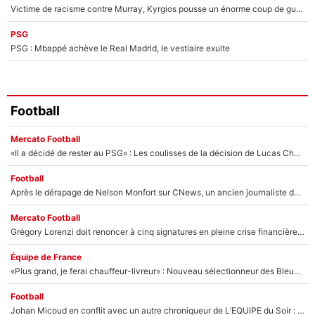
Victime de racisme contre Murray, Kyrgios pousse un énorme coup de gueule !
PSG
PSG : Mbappé achève le Real Madrid, le vestiaire exulte
Football
Mercato Football
«Il a décidé de rester au PSG» : Les coulisses de la décision de Lucas Chevalier pour son transfert
Football
Après le dérapage de Nelson Monfort sur CNews, un ancien journaliste de France Télévisions relance la polémique sur les incendies en Gironde
Mercato Football
Grégory Lorenzi doit renoncer à cinq signatures en pleine crise financière : L’IA propose sept noms à l’OM pour un mercato réussi... à seulement 5M€ !
Équipe de France
«Plus grand, je ferai chauffeur-livreur» : Nouveau sélectionneur des Bleus, Zinédine Zidane s’était imaginé un avenir très différent lorsqu'il était enfant
Football
Johan Micoud en conflit avec un autre chroniqueur de L’EQUIPE du Soir : «Pendant un moment, je ne les ai pas remis ensemble dans l'émission»