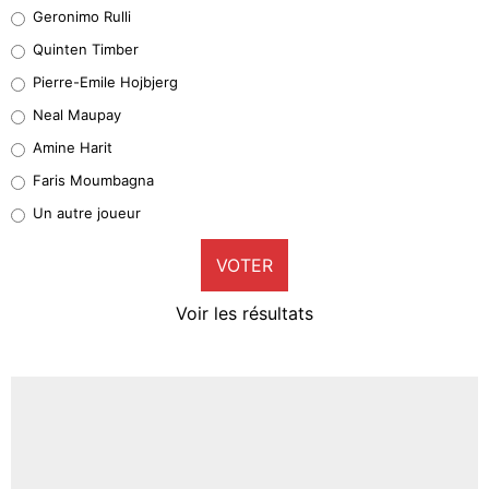
Leonardo Balerdi
Geronimo Rulli
32%
Quinten Timber
Geronimo Rulli
Pierre-Emile Hojbjerg
4%
Neal Maupay
Quinten Timber
Amine Harit
1%
Faris Moumbagna
Pierre-Emile Hojbjerg
Un autre joueur
9%
VOTER
Neal Maupay
4%
Voir les résultats
Amine Harit
3%
Faris Moumbagna
4%
Un autre joueur