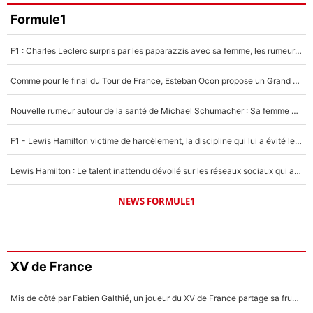
Formule1
F1 : Charles Leclerc surpris par les paparazzis avec sa femme, les rumeurs étaient vraies !
Comme pour le final du Tour de France, Esteban Ocon propose un Grand Prix de Formule 1 à Paris : «Autour de l’Arc de Triomphe, ce serait génial» !
Nouvelle rumeur autour de la santé de Michael Schumacher : Sa femme Corinna sort du silence
F1 - Lewis Hamilton victime de harcèlement, la discipline qui lui a évité le pire : «J'aurais probablement mal tourné»
Lewis Hamilton : Le talent inattendu dévoilé sur les réseaux sociaux qui a impressionné Kim Kardashian pendant leurs vacances en amoureux !
NEWS FORMULE1
XV de France
Mis de côté par Fabien Galthié, un joueur du XV de France partage sa frustration : «ils ne me l’ont pas dit tout de suite»