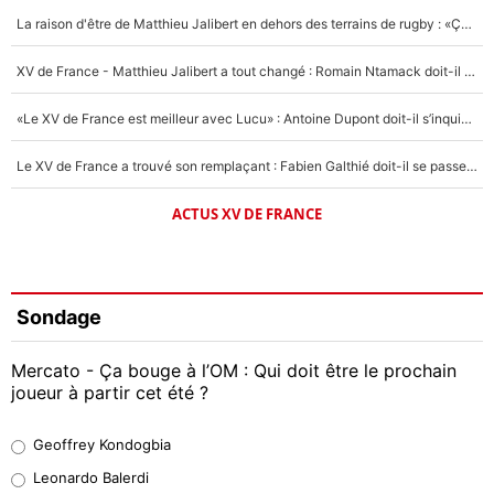
La raison d'être de Matthieu Jalibert en dehors des terrains de rugby : «Ça m'atteint autant que si tu touches à un membre de ma famille»
XV de France - Matthieu Jalibert a tout changé : Romain Ntamack doit-il s’inquiéter pour sa place à un an de la Coupe du monde ?
«Le XV de France est meilleur avec Lucu» : Antoine Dupont doit-il s’inquiéter pour sa place ?
Le XV de France a trouvé son remplaçant : Fabien Galthié doit-il se passer d'Antoine Dupont ?
ACTUS XV DE FRANCE
Sondage
Mercato - Ça bouge à l’OM : Qui doit être le prochain
joueur à partir cet été ?
Geoffrey Kondogbia
Geoffrey Kondogbia
38%
Leonardo Balerdi