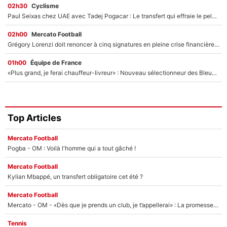
02h30
Cyclisme
Paul Seixas chez UAE avec Tadej Pogacar : Le transfert qui effraie le peloton, «c’est la pire des choses qui puisse arriver»
02h00
Mercato Football
Grégory Lorenzi doit renoncer à cinq signatures en pleine crise financière : L’IA propose sept noms à l’OM pour un mercato réussi... à seulement 5M€ !
01h00
Équipe de France
«Plus grand, je ferai chauffeur-livreur» : Nouveau sélectionneur des Bleus, Zinédine Zidane s’était imaginé un avenir très différent lorsqu'il était enfant
Top Articles
Mercato Football
Pogba - OM : Voilà l'homme qui a tout gâché !
Mercato Football
Kylian Mbappé, un transfert obligatoire cet été ?
Mercato Football
Mercato - OM - «Dès que je prends un club, je t’appellerai» : La promesse de Marcelino au moment de claquer la porte
Tennis