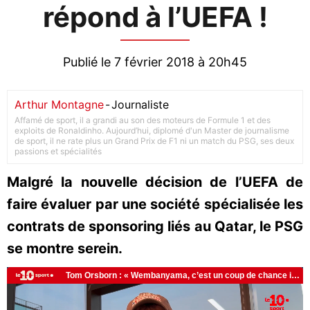
répond à l’UEFA !
Publié le 7 février 2018 à 20h45
Arthur Montagne
-
Journaliste
Affamé de sport, il a grandi au son des moteurs de Formule 1 et des
exploits de Ronaldinho. Aujourd’hui, diplomé d'un Master de journalisme
de sport, il ne rate plus un Grand Prix de F1 ni un match du PSG, ses deux
passions et spécialités
Malgré la nouvelle décision de l’UEFA de
faire évaluer par une société spécialisée les
contrats de sponsoring liés au Qatar, le PSG
se montre serein.