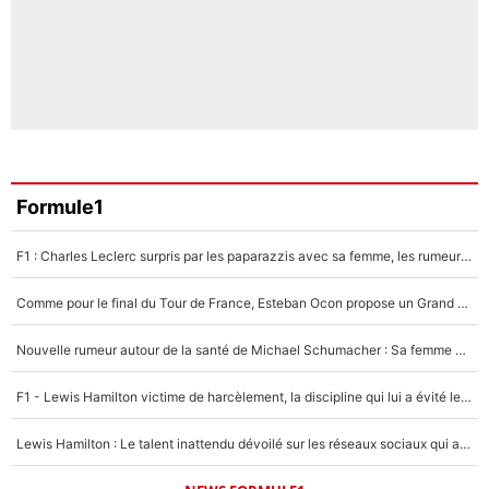
Formule1
F1 : Charles Leclerc surpris par les paparazzis avec sa femme, les rumeurs étaient vraies !
Comme pour le final du Tour de France, Esteban Ocon propose un Grand Prix de Formule 1 à Paris : «Autour de l’Arc de Triomphe, ce serait génial» !
Nouvelle rumeur autour de la santé de Michael Schumacher : Sa femme Corinna sort du silence
F1 - Lewis Hamilton victime de harcèlement, la discipline qui lui a évité le pire : «J'aurais probablement mal tourné»
Lewis Hamilton : Le talent inattendu dévoilé sur les réseaux sociaux qui a impressionné Kim Kardashian pendant leurs vacances en amoureux !