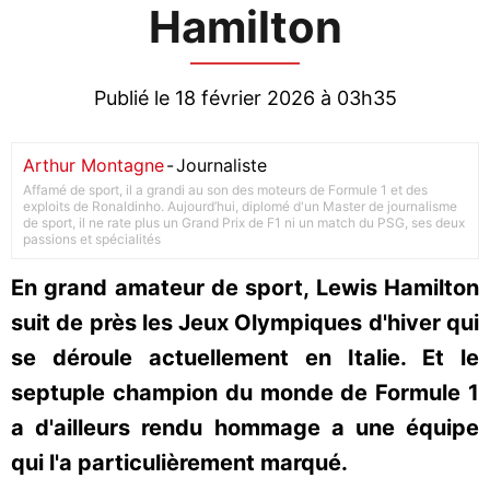
Hamilton
Publié le 18 février 2026 à 03h35
Arthur Montagne
-
Journaliste
Affamé de sport, il a grandi au son des moteurs de Formule 1 et des
exploits de Ronaldinho. Aujourd’hui, diplomé d'un Master de journalisme
de sport, il ne rate plus un Grand Prix de F1 ni un match du PSG, ses deux
passions et spécialités
En grand amateur de sport, Lewis Hamilton
suit de près les Jeux Olympiques d'hiver qui
se déroule actuellement en Italie. Et le
septuple champion du monde de Formule 1
a d'ailleurs rendu hommage a une équipe
qui l'a particulièrement marqué.