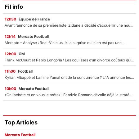
Fil info
12h30
Équipe de France
Avant l’annonce de sa première liste, Zidane a décidé d’accueillir une nouvelle tête en équipe de France
12h14
Mercato Football
Mercato - Analyse : Real-Vinicius Jr, la surprise qui n'en est pas une...
12h00
OM
Frank McCourt et Pablo Longoria : Les coulisses d’un divorce coûteux qui ruine l’OM à petit feu…
11h00
Football
Kylian Mbappé et Lamine Yamal ont de la concurrence ? L’IA annonce les 5 joueurs qui vont dominer le football dans les années à venir !
10h00
Mercato Football
«On l’achète et on vous le prête» : Fabrizio Romano dévoile déjà la stratégie du PSG avec le transfert de Zion Suzuki !
Top Articles
Mercato Football