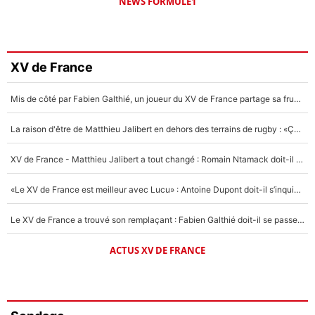
NEWS FORMULE1
XV de France
Mis de côté par Fabien Galthié, un joueur du XV de France partage sa frustration : «ils ne me l’ont pas dit tout de suite»
La raison d'être de Matthieu Jalibert en dehors des terrains de rugby : «Ça m'atteint autant que si tu touches à un membre de ma famille»
XV de France - Matthieu Jalibert a tout changé : Romain Ntamack doit-il s’inquiéter pour sa place à un an de la Coupe du monde ?
«Le XV de France est meilleur avec Lucu» : Antoine Dupont doit-il s’inquiéter pour sa place ?
Le XV de France a trouvé son remplaçant : Fabien Galthié doit-il se passer d'Antoine Dupont ?
ACTUS XV DE FRANCE