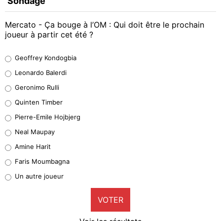
Sondage
Mercato - Ça bouge à l’OM : Qui doit être le prochain
joueur à partir cet été ?
Geoffrey Kondogbia
Geoffrey Kondogbia
38%
Leonardo Balerdi
Leonardo Balerdi
Geronimo Rulli
32%
Quinten Timber
Geronimo Rulli
Pierre-Emile Hojbjerg
4%
Neal Maupay
Quinten Timber
Amine Harit
1%
Faris Moumbagna
Pierre-Emile Hojbjerg
Un autre joueur
9%
VOTER
Neal Maupay
4%