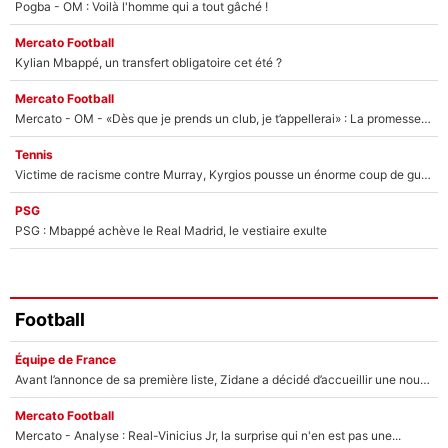
Pogba - OM : Voilà l'homme qui a tout gâché !
Mercato Football
Kylian Mbappé, un transfert obligatoire cet été ?
Mercato Football
Mercato - OM - «Dès que je prends un club, je t’appellerai» : La promesse de Marcelino au moment de claquer la porte
Tennis
Victime de racisme contre Murray, Kyrgios pousse un énorme coup de gueule !
PSG
PSG : Mbappé achève le Real Madrid, le vestiaire exulte
Football
Équipe de France
Avant l’annonce de sa première liste, Zidane a décidé d’accueillir une nouvelle tête en équipe de France
Mercato Football
Mercato - Analyse : Real-Vinicius Jr, la surprise qui n'en est pas une...