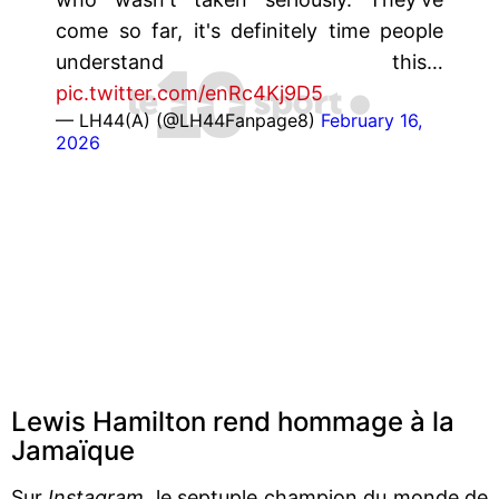
come so far, it's definitely time people
understand this…
pic.twitter.com/enRc4Kj9D5
— LH44(A) (@LH44Fanpage8)
February 16,
2026
Lewis Hamilton rend hommage à la
Jamaïque
Sur
Instagram
, le septuple champion du monde de