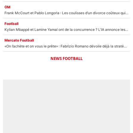
OM
Frank McCourt et Pablo Longoria : Les coulisses d’un divorce coûteux qui ruine l’OM à petit feu…
Football
Kylian Mbappé et Lamine Yamal ont de la concurrence ? L’IA annonce les 5 joueurs qui vont dominer le football dans les années à venir !
Mercato Football
«On l’achète et on vous le prête» : Fabrizio Romano dévoile déjà la stratégie du PSG avec le transfert de Zion Suzuki !
NEWS FOOTBALL