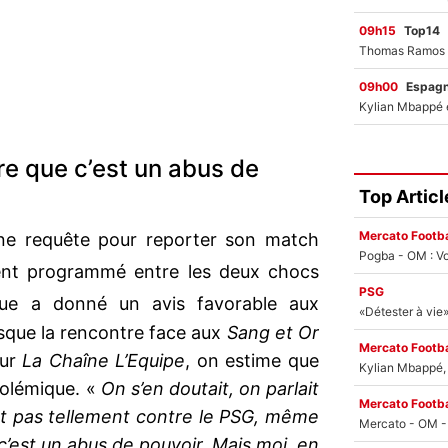
09h15
Top14
09h00
Espag
re que c’est un abus de
Top Articl
Mercato Footba
ne requête pour reporter son match
Pogba - OM : Vo
ment programmé entre les deux chocs
PSG
gue a donné un avis favorable aux
sque la rencontre face aux
Sang et Or
Mercato Footba
sur
La Chaîne L’Equipe
, on estime que
Kylian Mbappé, u
polémique. «
On s’en doutait, on parlait
Mercato Footba
st pas tellement contre le PSG, même
c’est un abus de pouvoir. Mais moi, en