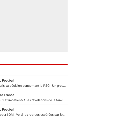
 Football
Ferran Torres a pris sa décision concernant le PSG : Un gros club étranger prêt à relancer le feuilleton pour la signature du champion du monde 2026 !
de France
«Il est très heureux et impatient» : Les révélations de la famille Zidane sur sa prise de pouvoir en équipe de France !
 Football
Plus de 100M€ pour l'OM : Voici les recrues espérées par Bruno Genesio et Grégory Lorenzi après l’opération dégraissage