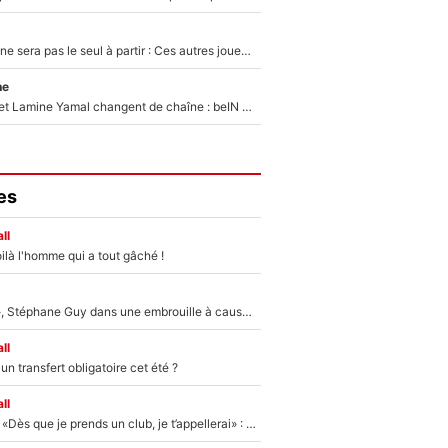
Thomas Ramos ne sera pas le seul à partir : Ces autres joueurs du XV de France pourraient aussi quitter le Stade Toulousain, un club de Top 14 est déjà sur les rangs
ne
Kylian Mbappé et Lamine Yamal changent de chaîne : beIN SPORTS ne digère pas cette décision historique et prédit un fiasco pour la Liga
es
ll
ilà l'homme qui a tout gâché !
«Détester à vie», Stéphane Guy dans une embrouille à cause du PSG !
ll
n transfert obligatoire cet été ?
ll
Mercato - OM - «Dès que je prends un club, je t’appellerai» : La promesse de Marcelino au moment de claquer la porte