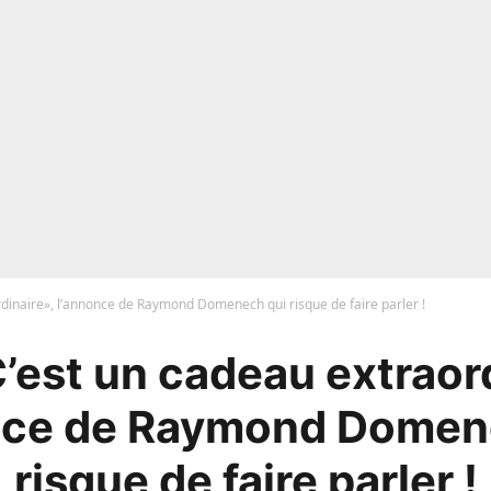
rdinaire», l’annonce de Raymond Domenech qui risque de faire parler !
’est un cadeau extraor
nce de Raymond Domen
risque de faire parler !