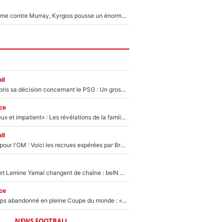
Victime de racisme contre Murray, Kyrgios pousse un énorme coup de gueule !
ll
Ferran Torres a pris sa décision concernant le PSG : Un gros club étranger prêt à relancer le feuilleton pour la signature du champion du monde 2026 !
ce
«Il est très heureux et impatient» : Les révélations de la famille Zidane sur sa prise de pouvoir en équipe de France !
ll
Plus de 100M€ pour l'OM : Voici les recrues espérées par Bruno Genesio et Grégory Lorenzi après l’opération dégraissage
Kylian Mbappé et Lamine Yamal changent de chaîne : beIN SPORTS ne digère pas cette décision historique et prédit un fiasco pour la Liga
ce
Didier Deschamps abandonné en pleine Coupe du monde : «La FFF était déjà passée à Zinedine Zidane»
NEWS FOOTBALL