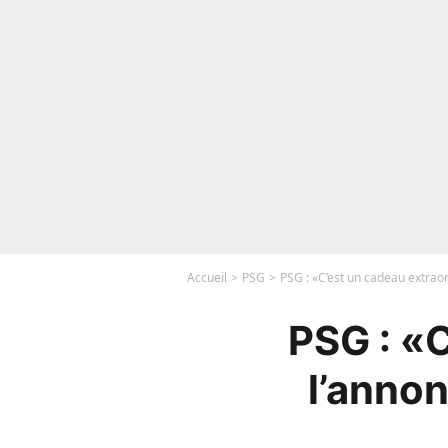
Accueil
PSG
PSG : «C’est un cadeau extrao
PSG : «C
l’anno