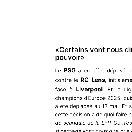
«Certains vont nous di
pouvoir»
PSG
Le
a en effet déposé u
RC Lens
contre le
, initiale
Liverpool
face à
. Et la Li
champions d’Europe 2025, pui
a été déplacée au 13 mai. Et 
cette décision a de quoi faire 
de scandale de la LFP. Ce n’e
si certains vont nous dire que 