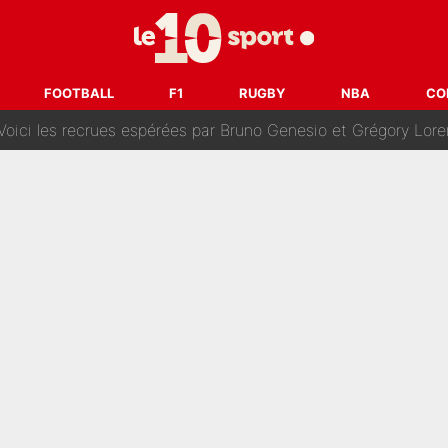
oncernant le PSG : Un gros club étranger prêt à relancer le feuilleton pour 
tient» : Les révélations de la famille Zidane sur sa prise de p
FOOTBALL
F1
RUGBY
NBA
CO
oici les recrues espérées par Bruno Genesio et Grégory Loren
tir : Ces autres joueurs du XV de France pourraient aussi quitter le Stade Toulous
changent de chaîne : beIN SPORTS ne digère pas cette décision histor