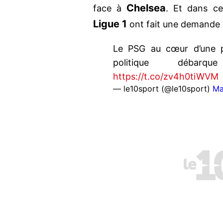
Chelsea
face à
. Et dans ce
Ligue 1
ont fait une demande 
Le PSG au cœur d’une 
politique débar
https://t.co/zv4h0tiWVM
— le10sport (@le10sport)
Ma