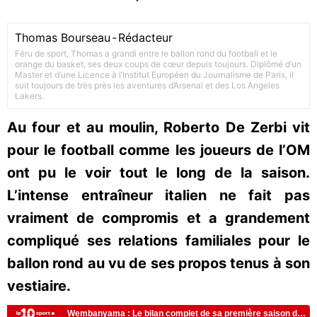
Thomas Bourseau
-
Rédacteur
Féru de sport, Thomas a grandi entre le ballon rond du football et le
orange du basket, ses deux coups de cœur depuis toujours. Diplômé d’un
Master et d’une Licence à l’Institut Européen du Journalisme de Paris, il
suit toujours de très près les aventures d’Arsenal et des Los Angeles
Lakers.
Au four et au moulin, Roberto De Zerbi vit
pour le football comme les joueurs de l’OM
ont pu le voir tout le long de la saison.
L’intense entraîneur italien ne fait pas
vraiment de compromis et a grandement
compliqué ses relations familiales pour le
ballon rond au vu de ses propos tenus à son
vestiaire.