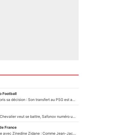
 Football
Ferran Torres a pris sa décision : Son transfert au PSG est annoncé en Espagne !
Suzuki recruté, Chevalier veut se battre, Safonov numéro un… Le PSG se lance encore dans un gros chantier pour le poste de gardien de but
de France
Un documentaire avec Zinedine Zidane : Comme Jean-Jacques Goldman et Mylène Farmer, le nouveau sélectionneur de l'équipe de France a recalé une journaliste très connue