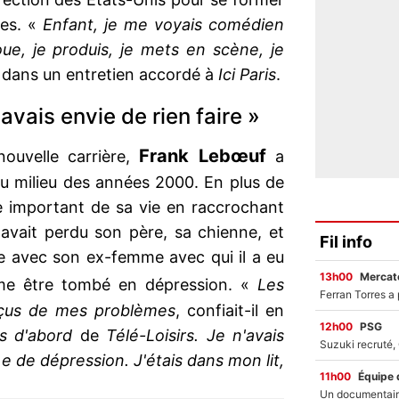
ves. «
Enfant, je me voyais comédien
joue, je produis, je mets en scène, je
, dans un entretien accordé à
Ici Paris
.
'avais envie de rien faire »
Frank Lebœuf
ouvelle carrière,
a
 au milieu des années 2000. En plus de
e important de sa vie en raccrochant
 avait perdu son père, sa chienne, et
Fil info
 avec son ex-femme avec qui il a eu
13h00
Mercato
me être tombé en dépression. «
Les
rçus de mes problèmes
, confiait-il en
12h00
PSG
s d'abord
de
Télé-Loisirs. Je n'avais
 de dépression. J'étais dans mon lit,
11h00
Équipe 