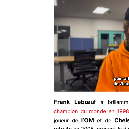
Frank Lebœuf
a brillamme
champion du monde en 199
l’OM
Chel
joueur de
et de
retraite en 2005, prenant la d