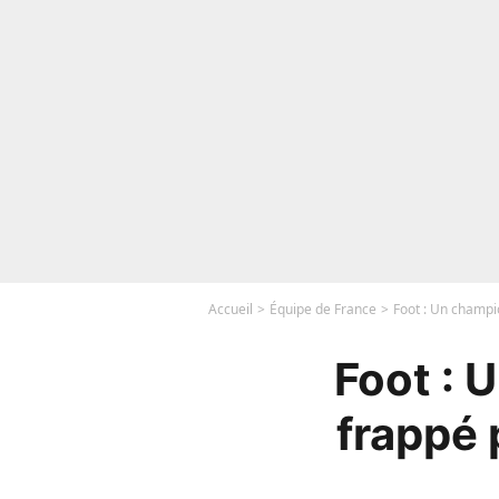
Accueil
Équipe de France
Foot : Un champi
Foot : 
frappé 