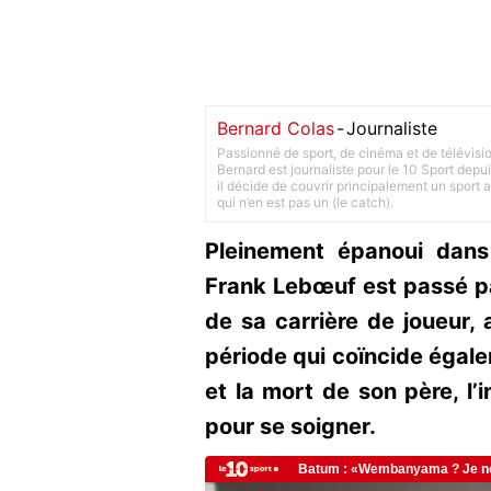
Bernard Colas
-
Journaliste
Passionné de sport, de cinéma et de télévisi
Bernard est journaliste pour le 10 Sport depu
il décide de couvrir principalement un sport adu
qui n’en est pas un (le catch).
Pleinement épanoui dans
Frank Lebœuf est passé pa
de sa carrière de joueur,
période qui coïncide égal
et la mort de son père, l’i
pour se soigner.