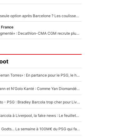
Le PSG comme seule option après Barcelone ? Les coulisses de la signature historique de Lionel Messi sont révélées au grand jour !
 France
«Le budget a augmenté» : Decathlon-CMA CGM recrute plusieurs coureurs pour offrir à Paul Seixas une équipe pour gagner le Tour de France 2027
oot
«Le suicide de Ferran Torres» : En partance pour le PSG, le héros de la finale de la Coupe du monde s'attire les foudres de la presse espagnole !
Antoine Griezmann et N'Golo Kanté : Comme Yan Diomandé, les deux champions du monde ont refusé de signer au PSG !
EXCLU - Mercato - PSG : Bradley Barcola trop cher pour Liverpool
PSG - Bradley Barcola à Liverpool, la fake news : Le feuilleton continue !
Akliouche, Mika Godts... La semaine à 100M€ du PSG qui fait basculer le mercato du PSG !