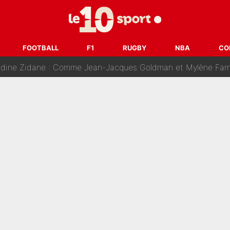
ision : Son transfert au PSG est annoncé en Espagne !
se battre, Safonov numéro un… Le PSG se lance encore dans un gros ch
FOOTBALL
F1
RUGBY
NBA
CO
 Comme Jean-Jacques Goldman et Mylène Farmer, le nouveau sélectionneur de l'équipe 
ès Barcelone ? Les coulisses de la signature historique de Lionel 
on-CMA CGM recrute plusieurs coureurs pour offrir à Paul Seixas une équ