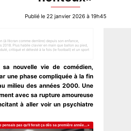
Publié le 22 janvier 2026 à 19h45
on (à l’écran comme derrière) depuis son enfance,
is 2018. Plus habile clavier en main que ballon au pied,
lé, critiqué et détesté à la fois (le football) et un sport
 sa nouvelle vie de comédien,
r une phase compliquée à la fin
 au milieu des années 2000. Une
ement avec sa rupture amoureuse
ncitant à aller voir un psychiatre