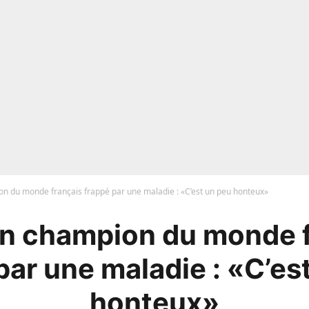
on du monde français frappé par une maladie : «C’est un peu honteux»
Un champion du monde 
par une maladie : «C’es
honteux»