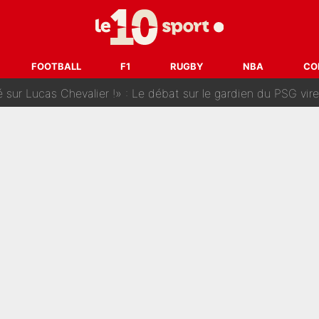
 dit ça...» : Kylian Mbappé raconte sa première rencontre avec Zi
i Benatia s'est battu pendant six mois pour le retenir à l'OM, le PSG a été
FOOTBALL
F1
RUGBY
NBA
CO
sur Lucas Chevalier !» : Le débat sur le gardien du PSG vire 
s : «Ils n’étaient pas proches», les confidences d’un membre de l’équipe d
 par Pablo Longoria : Quelques semaines après son départ, l'ancien directe