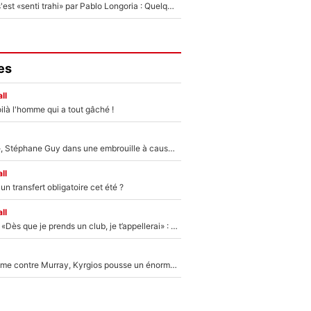
Medhi Benatia s'est «senti trahi» par Pablo Longoria : Quelques semaines après son départ, l'ancien directeur de football de l'OM règle ses comptes
es
ll
ilà l'homme qui a tout gâché !
«Détester à vie», Stéphane Guy dans une embrouille à cause du PSG !
ll
n transfert obligatoire cet été ?
ll
Mercato - OM - «Dès que je prends un club, je t’appellerai» : La promesse de Marcelino au moment de claquer la porte
Victime de racisme contre Murray, Kyrgios pousse un énorme coup de gueule !