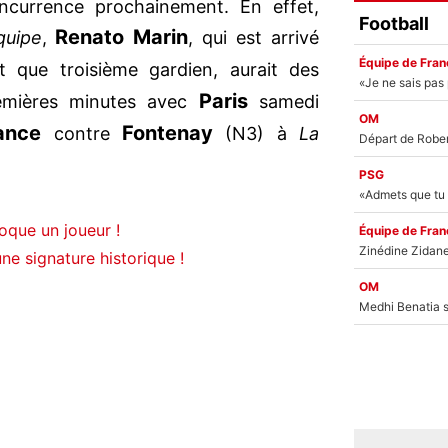
oncurrence prochainement. En effet,
Football
Renato Marin
quipe
,
, qui est arrivé
Équipe de Fran
 que troisième gardien, aurait des
Paris
emières minutes avec
samedi
OM
ance
Fontenay
contre
(N3) à
La
PSG
loque un joueur !
Équipe de Fran
ne signature historique !
OM