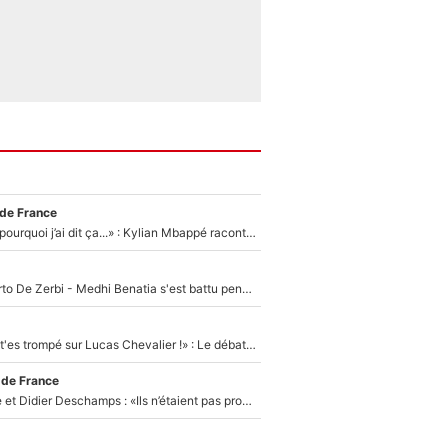
 de France
«Je ne sais pas pourquoi j’ai dit ça...» : Kylian Mbappé raconte sa première rencontre avec Zinédine Zidane (et c’est très drôle)
Départ de Roberto De Zerbi - Medhi Benatia s'est battu pendant six mois pour le retenir à l'OM, le PSG a été le naufrage de trop : «Je pars avec toi»
«Admets que tu t'es trompé sur Lucas Chevalier !» : Le débat sur le gardien du PSG vire au clash à l'After Foot
 de France
Zinédine Zidane et Didier Deschamps : «Ils n’étaient pas proches», les confidences d’un membre de l’équipe de France 1998 sur leur relation spéciale