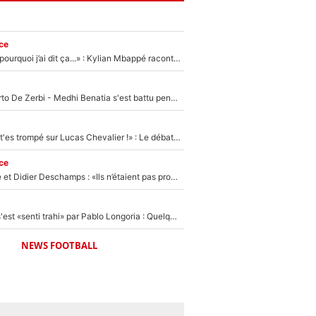
ce
«Je ne sais pas pourquoi j’ai dit ça...» : Kylian Mbappé raconte sa première rencontre avec Zinédine Zidane (et c’est très drôle)
Départ de Roberto De Zerbi - Medhi Benatia s'est battu pendant six mois pour le retenir à l'OM, le PSG a été le naufrage de trop : «Je pars avec toi»
«Admets que tu t'es trompé sur Lucas Chevalier !» : Le débat sur le gardien du PSG vire au clash à l'After Foot
ce
Zinédine Zidane et Didier Deschamps : «Ils n’étaient pas proches», les confidences d’un membre de l’équipe de France 1998 sur leur relation spéciale
Medhi Benatia s'est «senti trahi» par Pablo Longoria : Quelques semaines après son départ, l'ancien directeur de football de l'OM règle ses comptes
NEWS FOOTBALL