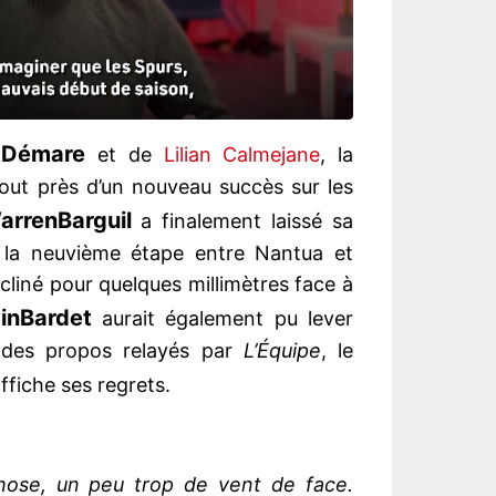
d
Démare
et de
Lilian Calmejane
, la
tout près d’un nouveau succès sur les
arren
Barguil
a finalement laissé sa
la neuvième étape entre Nantua et
cliné pour quelques millimètres face à
in
Bardet
aurait également pu lever
 des propos relayés par
L’Équipe
, le
ffiche ses regrets.
hose, un peu trop de vent de face.