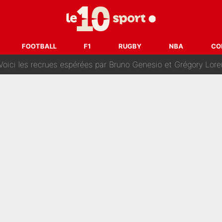
oncernant le PSG : Un gros club étranger prêt à relancer le feuilleton pour 
tient» : Les révélations de la famille Zidane sur sa prise de p
FOOTBALL
F1
RUGBY
NBA
CO
oici les recrues espérées par Bruno Genesio et Grégory Loren
tir : Ces autres joueurs du XV de France pourraient aussi quitter le Stade Toulous
changent de chaîne : beIN SPORTS ne digère pas cette décision histor