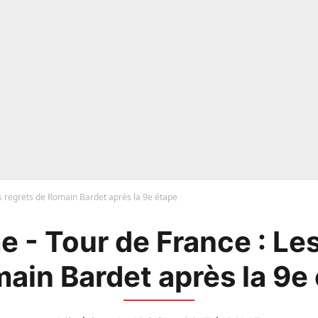
s regrets de Romain Bardet après la 9e étape
e - Tour de France : Les
ain Bardet après la 9e 