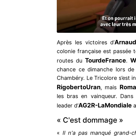
Arnau
Après les victoires d’
colonie française est passée 
Tour
de
France
W
routes du
.
chance ce dimanche lors de 
Chambéry. Le Tricolore s’est in
Rigoberto
Uran
Roma
, mais
les bras en vainqueur. Dans
AG2R-LaMondiale
leader d’
a
« C'est dommage »
«
Il n'a pas manqué grand-c