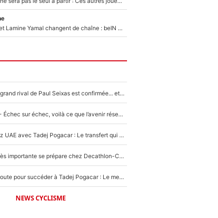
Thomas Ramos ne sera pas le seul à partir : Ces autres joueurs du XV de France pourraient aussi quitter le Stade Toulousain, un club de Top 14 est déjà sur les rangs
ne
Kylian Mbappé et Lamine Yamal changent de chaîne : beIN SPORTS ne digère pas cette décision historique et prédit un fiasco pour la Liga
La signature du grand rival de Paul Seixas est confirmée... et c'est une excellente nouvelle pour l'équipe Decathlon-CMA CGM !
Tour de France - Échec sur échec, voilà ce que l’avenir réserve à Paul Seixas : «Tant qu’il y aura un Pogacar comme celui-là...»
Paul Seixas chez UAE avec Tadej Pogacar : Le transfert qui effraie le peloton, «c’est la pire des choses qui puisse arriver»
Une signature très importante se prépare chez Decathlon-CMA CGM pour aider Paul Seixas à gagner le Tour de France 2027
Paul Seixas en route pour succéder à Tadej Pogacar : Le meilleur est annoncé pour l’avenir de la pépite française
NEWS CYCLISME