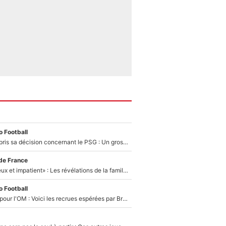
 Football
Ferran Torres a pris sa décision concernant le PSG : Un gros club étranger prêt à relancer le feuilleton pour la signature du champion du monde 2026 !
de France
«Il est très heureux et impatient» : Les révélations de la famille Zidane sur sa prise de pouvoir en équipe de France !
 Football
Plus de 100M€ pour l'OM : Voici les recrues espérées par Bruno Genesio et Grégory Lorenzi après l’opération dégraissage