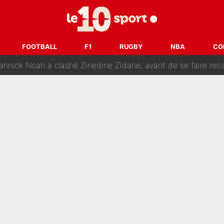
kliouche menace Désiré Doué au PSG : «Je valide à 200%»
 : Mason Greenwood et Pierre-Emerick Aubameyang ont quitté l'OM, Amine Gouiri balance sur la 
FOOTBALL
F1
RUGBY
NBA
CO
Noah a clashé Zinedine Zidane, avant de se faire recadrer par le nouvea
ipe de France : Ces déclarations de Zinedine Zidane qui prouvent qu'il va t
edhi Benatia revient sur ses propos dans The Bridge et précise se