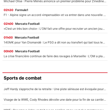
Michael Olise : Pierre Ménès annonce un premier problème pour Zinedine Zidane en équipe de France
02h30
Formule1
F1 - Alpine signe un accord «impensable» et va entrer dans une nouvelle dimension : Grande nouvelle pour Pierre Gasly !
02h00
Mercato Football
«C’est un très bon choix» : L'OM fait une offre pour recruter un ancien joueur du PSG... et c'est validé dans l'After Foot !
01h00
Mercato Football
140M€ pour Yan Diomandé : Le PSG a dit non au transfert qui bat tous les records sur le mercato
00h00
Mercato Football
La crise financière continue de faire des ravages à Marseille : L’OM a placé 12 joueurs sur le marché des transferts… et ça pourrait lui rapporter près de 100M€ !
Sports de combat
Jeff Hardy s’approche de la retraite : Une piste sérieuse est évoquée pour la reconversion de la légende de la WWE
Visage de la WWE, Cody Rhodes dévoile une date pour la fin de sa carrière dans le catch