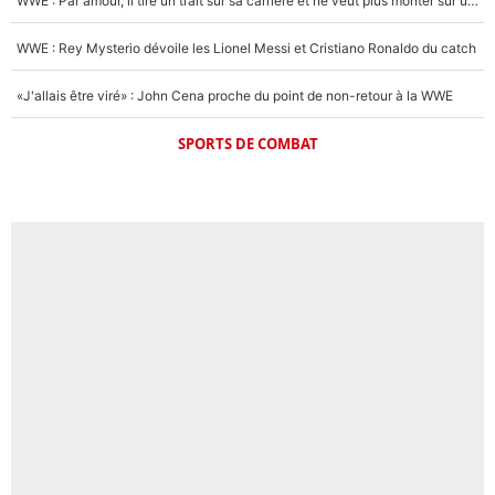
WWE : Par amour, il tire un trait sur sa carrière et ne veut plus monter sur un ring de catch
WWE : Rey Mysterio dévoile les Lionel Messi et Cristiano Ronaldo du catch
«J'allais être viré» : John Cena proche du point de non-retour à la WWE
SPORTS DE COMBAT