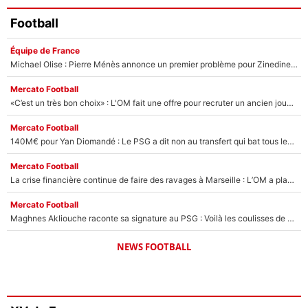
Football
Équipe de France
Michael Olise : Pierre Ménès annonce un premier problème pour Zinedine Zidane en équipe de France
Mercato Football
«C’est un très bon choix» : L'OM fait une offre pour recruter un ancien joueur du PSG... et c'est validé dans l'After Foot !
Mercato Football
140M€ pour Yan Diomandé : Le PSG a dit non au transfert qui bat tous les records sur le mercato
Mercato Football
La crise financière continue de faire des ravages à Marseille : L’OM a placé 12 joueurs sur le marché des transferts… et ça pourrait lui rapporter près de 100M€ !
Mercato Football
Maghnes Akliouche raconte sa signature au PSG : Voilà les coulisses de son transfert de rêve à 50M€
NEWS FOOTBALL