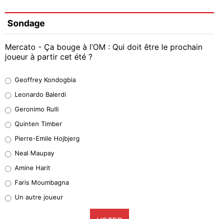
Sondage
Mercato - Ça bouge à l’OM : Qui doit être le prochain
joueur à partir cet été ?
Geoffrey Kondogbia
Geoffrey Kondogbia
38%
Leonardo Balerdi
Leonardo Balerdi
Geronimo Rulli
32%
Quinten Timber
Geronimo Rulli
Pierre-Emile Hojbjerg
5%
Neal Maupay
Quinten Timber
Amine Harit
1%
Faris Moumbagna
Pierre-Emile Hojbjerg
Un autre joueur
9%