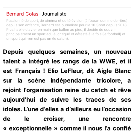
Bernard Colas
-
Journaliste
Passionné de sport, de cinéma et de télévision (à l’écran comme derrière)
depuis son enfance, Bernard est journaliste pour le 10 Sport depuis 2018.
Plus habile clavier en main que ballon au pied, il décide de couvrir
principalement un sport adulé, critiqué et détesté à la fois (le football) et
un sport qui n’en est pas un (le catch).
Depuis quelques semaines, un nouveau
talent a intégré les rangs de la WWE, et il
est Français ! Elio LeFleur, dit Aigle Blanc
sur la scène indépendante tricolore, a
rejoint l’organisation reine du catch et rêve
aujourd’hui de suivre les traces de ses
idoles. L’une d’elles a d’ailleurs eu l’occasion
de le croiser, une rencontre
« exceptionnelle » comme il nous l’a confié