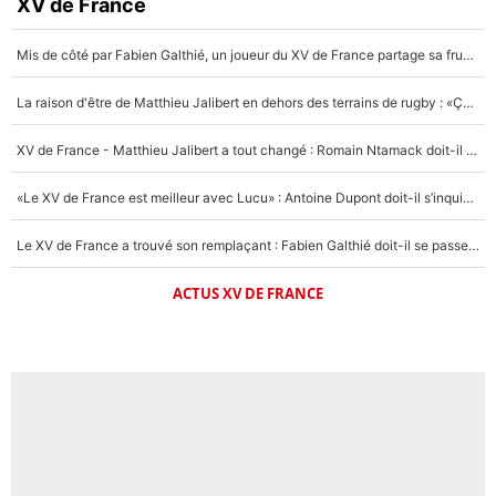
XV de France
Mis de côté par Fabien Galthié, un joueur du XV de France partage sa frustration : «ils ne me l’ont pas dit tout de suite»
La raison d'être de Matthieu Jalibert en dehors des terrains de rugby : «Ça m'atteint autant que si tu touches à un membre de ma famille»
XV de France - Matthieu Jalibert a tout changé : Romain Ntamack doit-il s’inquiéter pour sa place à un an de la Coupe du monde ?
«Le XV de France est meilleur avec Lucu» : Antoine Dupont doit-il s’inquiéter pour sa place ?
Le XV de France a trouvé son remplaçant : Fabien Galthié doit-il se passer d'Antoine Dupont ?
ACTUS XV DE FRANCE