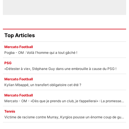
Top Articles
Mercato Football
Pogba - OM : Voilà l'homme qui a tout gâché !
PSG
«Détester à vie», Stéphane Guy dans une embrouille à cause du PSG !
Mercato Football
Kylian Mbappé, un transfert obligatoire cet été ?
Mercato Football
Mercato - OM - «Dès que je prends un club, je t’appellerai» : La promesse de Marcelino au moment de claquer la porte
Tennis
Victime de racisme contre Murray, Kyrgios pousse un énorme coup de gueule !