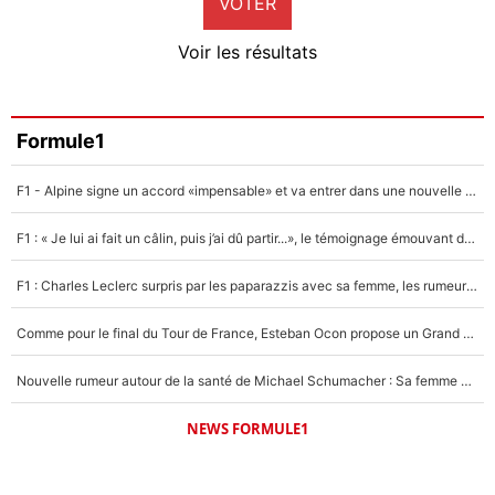
VOTER
Neal Maupay
4%
Voir les résultats
Amine Harit
3%
Faris Moumbagna
Formule1
5%
F1 - Alpine signe un accord «impensable» et va entrer dans une nouvelle dimension : Grande nouvelle pour Pierre Gasly !
Un autre joueur
5%
F1 : « Je lui ai fait un câlin, puis j’ai dû partir...», le témoignage émouvant de Max Verstappen sur sa fille
1545 personnes ont participé aux votes.
F1 : Charles Leclerc surpris par les paparazzis avec sa femme, les rumeurs étaient vraies !
Comme pour le final du Tour de France, Esteban Ocon propose un Grand Prix de Formule 1 à Paris : «Autour de l’Arc de Triomphe, ce serait génial» !
Nouvelle rumeur autour de la santé de Michael Schumacher : Sa femme Corinna sort du silence
NEWS FORMULE1