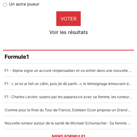
Pierre-Emile Hojbjerg
Un autre joueur
9%
VOTER
Neal Maupay
4%
Voir les résultats
Amine Harit
3%
Faris Moumbagna
Formule1
5%
F1 - Alpine signe un accord «impensable» et va entrer dans une nouvelle dimension : Grande nouvelle pour Pierre Gasly !
Un autre joueur
5%
F1 : « Je lui ai fait un câlin, puis j’ai dû partir...», le témoignage émouvant de Max Verstappen sur sa fille
1555 personnes ont participé aux votes.
F1 : Charles Leclerc surpris par les paparazzis avec sa femme, les rumeurs étaient vraies !
Comme pour le final du Tour de France, Esteban Ocon propose un Grand Prix de Formule 1 à Paris : «Autour de l’Arc de Triomphe, ce serait génial» !
Nouvelle rumeur autour de la santé de Michael Schumacher : Sa femme Corinna sort du silence
NEWS FORMULE1