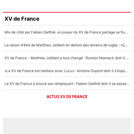
XV de France
Mis de côté par Fabien Galthié, un joueur du XV de France partage sa frustration : «ils ne me l’ont pas dit tout de suite»
La raison d'être de Matthieu Jalibert en dehors des terrains de rugby : «Ça m'atteint autant que si tu touches à un membre de ma famille»
XV de France - Matthieu Jalibert a tout changé : Romain Ntamack doit-il s’inquiéter pour sa place à un an de la Coupe du monde ?
«Le XV de France est meilleur avec Lucu» : Antoine Dupont doit-il s’inquiéter pour sa place ?
Le XV de France a trouvé son remplaçant : Fabien Galthié doit-il se passer d'Antoine Dupont ?
ACTUS XV DE FRANCE