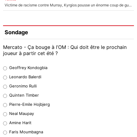
Victime de racisme contre Murray, Kyrgios pousse un énorme coup de gueule !
Sondage
Mercato - Ça bouge à l’OM : Qui doit être le prochain
joueur à partir cet été ?
Geoffrey Kondogbia
Geoffrey Kondogbia
38%
Leonardo Balerdi
Leonardo Balerdi
Geronimo Rulli
32%
Quinten Timber
Geronimo Rulli
Pierre-Emile Hojbjerg
5%
Neal Maupay
Quinten Timber
Amine Harit
1%
Faris Moumbagna