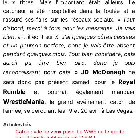
leurs titres. Mais l'important était ailleurs. Le
catcheur a été hospitalisé dans la foulée et a
rassuré ses fans sur les réseaux sociaux. «
Tout
d'abord, merci à tous pour les messages. Je vais
bien
, a-t-il écrit sur
X. J'ai quelques côtes cassées
et un poumon perforé, donc je vais être absent
pendant quelques mois. Tout bien considéré, cela
aurait pu être bien pire, donc je suis
JD McDonagh
reconnaissant pour cela
. »
ne
Royal
sera donc pas présent samedi pour le
Rumble
et pourrait également manquer
WrestleMania
, le grand événement catch de
l’année, se déroulant les 19 et 20 avril à Las Vegas.
Articles liés
Catch : «Je ne veux pas», La WWE ne le garde
pas, il recale publiquement l’AEW !