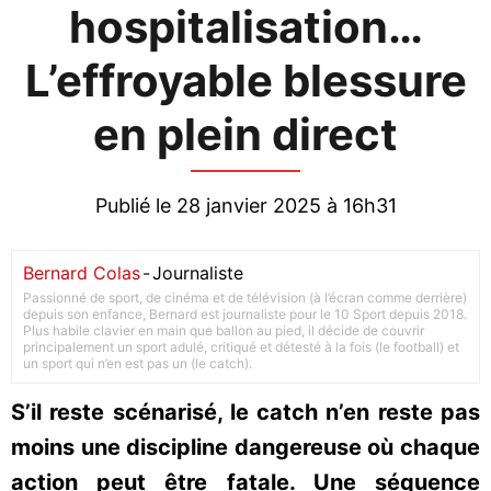
hospitalisation…
L’effroyable blessure
en plein direct
Publié le 28 janvier 2025 à 16h31
Bernard Colas
-
Journaliste
Passionné de sport, de cinéma et de télévision (à l’écran comme derrière)
depuis son enfance, Bernard est journaliste pour le 10 Sport depuis 2018.
Plus habile clavier en main que ballon au pied, il décide de couvrir
principalement un sport adulé, critiqué et détesté à la fois (le football) et
un sport qui n’en est pas un (le catch).
S’il reste scénarisé, le catch n’en reste pas
moins une discipline dangereuse où chaque
action peut être fatale. Une séquence