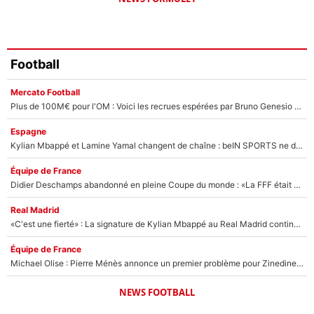
Football
Mercato Football
Plus de 100M€ pour l'OM : Voici les recrues espérées par Bruno Genesio et Grégory Lorenzi après l’opération dégraissage
Espagne
Kylian Mbappé et Lamine Yamal changent de chaîne : beIN SPORTS ne digère pas cette décision historique et prédit un fiasco pour la Liga
Équipe de France
Didier Deschamps abandonné en pleine Coupe du monde : «La FFF était déjà passée à Zinedine Zidane»
Real Madrid
«C'est une fierté» : La signature de Kylian Mbappé au Real Madrid continue de régaler l'Espagne
Équipe de France
Michael Olise : Pierre Ménès annonce un premier problème pour Zinedine Zidane en équipe de France
NEWS FOOTBALL