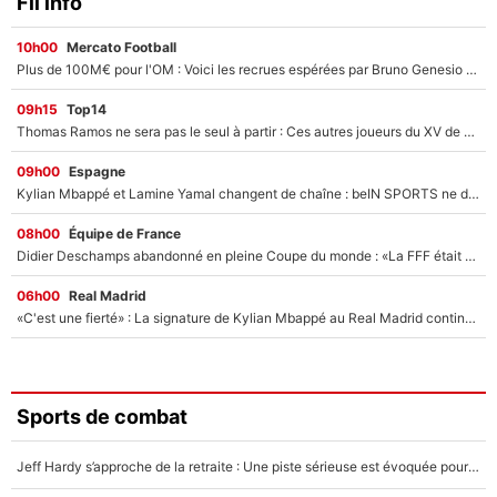
Fil info
10h00
Mercato Football
Plus de 100M€ pour l'OM : Voici les recrues espérées par Bruno Genesio et Grégory Lorenzi après l’opération dégraissage
09h15
Top14
Thomas Ramos ne sera pas le seul à partir : Ces autres joueurs du XV de France pourraient aussi quitter le Stade Toulousain, un club de Top 14 est déjà sur les rangs
09h00
Espagne
Kylian Mbappé et Lamine Yamal changent de chaîne : beIN SPORTS ne digère pas cette décision historique et prédit un fiasco pour la Liga
08h00
Équipe de France
Didier Deschamps abandonné en pleine Coupe du monde : «La FFF était déjà passée à Zinedine Zidane»
06h00
Real Madrid
«C'est une fierté» : La signature de Kylian Mbappé au Real Madrid continue de régaler l'Espagne
Sports de combat
Jeff Hardy s’approche de la retraite : Une piste sérieuse est évoquée pour la reconversion de la légende de la WWE