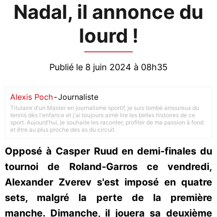
Nadal, il annonce du
lourd !
Publié le 8 juin 2024 à 08h35
Alexis Poch
-
Journaliste
Titulaire d'un Master en journalisme sportif, je suis tombé amoureux du
tennis dès l'enfance et j'ai toujours aimé lire les belles histoires de ce
sport. Aujourd'hui, je souhaite les raconter, profiter de ma passion à fond
et être au plus proche des as du circuit.
Opposé à Casper Ruud en demi-finales du
tournoi de Roland-Garros ce vendredi,
Alexander Zverev s'est imposé en quatre
sets, malgré la perte de la première
manche. Dimanche, il jouera sa deuxième