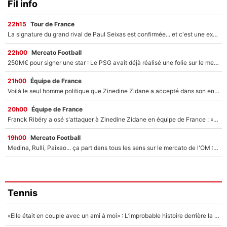
Fil info
22h15
Tour de France
La signature du grand rival de Paul Seixas est confirmée... et c'est une excellente nouvelle pour l'équipe Decathlon-CMA CGM !
22h00
Mercato Football
250M€ pour signer une star : Le PSG avait déjà réalisé une folie sur le mercato bien avant Neymar !
21h00
Équipe de France
Voilà le seul homme politique que Zinedine Zidane a accepté dans son entourage : «Je garde un très bon souvenir de lui»
20h00
Équipe de France
Franck Ribéry a osé s'attaquer à Zinedine Zidane en équipe de France : «Je n'aurais jamais fait ça»
19h00
Mercato Football
Medina, Rulli, Paixao... ça part dans tous les sens sur le mercato de l'OM : Frank McCourt va enfin récupérer l'argent qu'il attend ?
Tennis
«Elle était en couple avec un ami à moi» : L’improbable histoire derrière la «seule relation longue» de Novak Djokovic