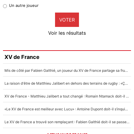
Pierre-Emile Hojbjerg
Un autre joueur
9%
VOTER
Neal Maupay
4%
Voir les résultats
Amine Harit
3%
Faris Moumbagna
XV de France
5%
Mis de côté par Fabien Galthié, un joueur du XV de France partage sa frustration : «ils ne me l’ont pas dit tout de suite»
Un autre joueur
5%
La raison d'être de Matthieu Jalibert en dehors des terrains de rugby : «Ça m'atteint autant que si tu touches à un membre de ma famille»
1529 personnes ont participé aux votes.
XV de France - Matthieu Jalibert a tout changé : Romain Ntamack doit-il s’inquiéter pour sa place à un an de la Coupe du monde ?
«Le XV de France est meilleur avec Lucu» : Antoine Dupont doit-il s’inquiéter pour sa place ?
Le XV de France a trouvé son remplaçant : Fabien Galthié doit-il se passer d'Antoine Dupont ?