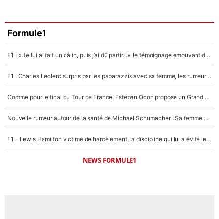
Formule1
F1 : « Je lui ai fait un câlin, puis j’ai dû partir...», le témoignage émouvant de Max Verstappen sur sa fille
F1 : Charles Leclerc surpris par les paparazzis avec sa femme, les rumeurs étaient vraies !
Comme pour le final du Tour de France, Esteban Ocon propose un Grand Prix de Formule 1 à Paris : «Autour de l’Arc de Triomphe, ce serait génial» !
Nouvelle rumeur autour de la santé de Michael Schumacher : Sa femme Corinna sort du silence
F1 - Lewis Hamilton victime de harcèlement, la discipline qui lui a évité le pire : «J'aurais probablement mal tourné»
NEWS FORMULE1