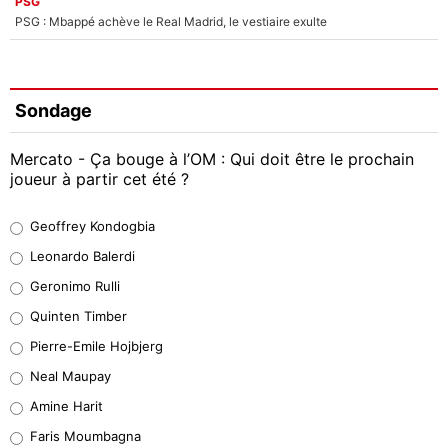
PSG
PSG : Mbappé achève le Real Madrid, le vestiaire exulte
Sondage
Mercato - Ça bouge à l’OM : Qui doit être le prochain
joueur à partir cet été ?
Geoffrey Kondogbia
Geoffrey Kondogbia
38%
Leonardo Balerdi
Leonardo Balerdi
Geronimo Rulli
32%
Quinten Timber
Geronimo Rulli
Pierre-Emile Hojbjerg
5%
Neal Maupay
Quinten Timber
Amine Harit
1%
Faris Moumbagna