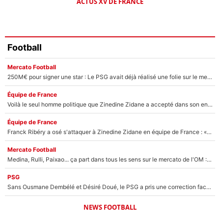
ACTUS XV DE FRANCE
Football
Mercato Football
250M€ pour signer une star : Le PSG avait déjà réalisé une folie sur le mercato bien avant Neymar !
Équipe de France
Voilà le seul homme politique que Zinedine Zidane a accepté dans son entourage : «Je garde un très bon souvenir de lui»
Équipe de France
Franck Ribéry a osé s'attaquer à Zinedine Zidane en équipe de France : «Je n'aurais jamais fait ça»
Mercato Football
Medina, Rulli, Paixao... ça part dans tous les sens sur le mercato de l'OM : Frank McCourt va enfin récupérer l'argent qu'il attend ?
PSG
Sans Ousmane Dembélé et Désiré Doué, le PSG a pris une correction face à Majorque : Luis Enrique attend avec impatience des renforts !
NEWS FOOTBALL