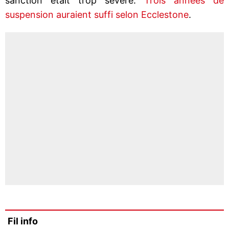
sanction était trop sévère.
Trois années de
suspension auraient suffi selon Ecclestone
.
Fil info