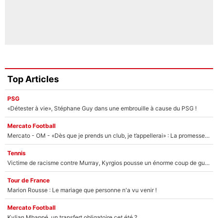
Top Articles
PSG
«Détester à vie», Stéphane Guy dans une embrouille à cause du PSG !
Mercato Football
Mercato - OM - «Dès que je prends un club, je t’appellerai» : La promesse de Marcelino au moment de claquer la porte
Tennis
Victime de racisme contre Murray, Kyrgios pousse un énorme coup de gueule !
Tour de France
Marion Rousse : Le mariage que personne n'a vu venir !
Mercato Football
Kylian Mbappé, un transfert obligatoire cet été ?