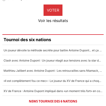
9%
VOTER
Neal Maupay
4%
Voir les résultats
Amine Harit
3%
Faris Moumbagna
Tournoi des six nations
4%
Un joueur dévoile la méthode secrète pour battre Antoine Dupont... et ça marche !
Un autre joueur
5%
Clash avec Antoine Dupont : Un joueur réagit aux tensions avec la star du XV de France !
1669 personnes ont participé aux votes.
Matthieu Jalibert avec Antoine Dupont : Les retrouvailles sans Ntamack, «il y a eu des discussions»
«Il est complètement fou ce mec» : Le joueur du XV de France qui a choqué Matthieu Jalibert !
XV de France : Antoine Dupont impliqué dans «un moment très fort» en coulisses
NEWS TOURNOI DES 6 NATIONS