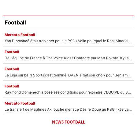
Football
Mercato Football
Yan Diomandé était trop cher pour le PSG : Voilà pourquoi le Real Madrid a accepté de payer la somme record de 140M€ pour boucler son transfert !
Football
De l'équipe de France à The Voice Kids : Contacté par Matt Pokora, Kylian Mbappé a accepté de jouer un rôle inédit sur TF1 !
Football
La Liga sur beIN Sports c’est terminé, DAZN a fait son choix pour Benjamin Da Silva et Omar Da Fonseca !
Football
Raymond Domenech a posé ses conditions pour rejoindre L'EQUIPE du Soir : Il refuse de faire l'émission avec un autre chroniqueur !
Mercato Football
Le transfert de Maghnes Akliouche menace Désiré Doué au PSG : «Je valide à 200%»
NEWS FOOTBALL