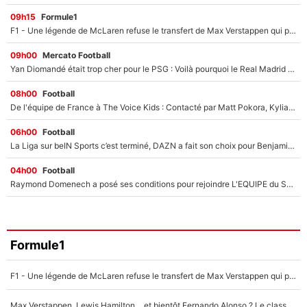
09h15
Formule1
F1 - Une légende de McLaren refuse le transfert de Max Verstappen qui pourrait «faire des vagues» et plomber l'ambiance dans l'équipe
09h00
Mercato Football
Yan Diomandé était trop cher pour le PSG : Voilà pourquoi le Real Madrid a accepté de payer la somme record de 140M€ pour boucler son transfert !
08h00
Football
De l'équipe de France à The Voice Kids : Contacté par Matt Pokora, Kylian Mbappé a accepté de jouer un rôle inédit sur TF1 !
06h00
Football
La Liga sur beIN Sports c’est terminé, DAZN a fait son choix pour Benjamin Da Silva et Omar Da Fonseca !
04h00
Football
Raymond Domenech a posé ses conditions pour rejoindre L'EQUIPE du Soir : Il refuse de faire l'émission avec un autre chroniqueur !
Formule1
F1 - Une légende de McLaren refuse le transfert de Max Verstappen qui pourrait «faire des vagues» et plomber l'ambiance dans l'équipe
Max Verstappen, Lewis Hamilton… et bientôt Fernando Alonso ? Le classement des pilotes les mieux payés en Formule 1 risque de changer !