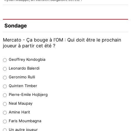
Sondage
Mercato - Ça bouge à l’OM : Qui doit être le prochain
joueur à partir cet été ?
Geoffrey Kondogbia
Geoffrey Kondogbia
38%
Leonardo Balerdi
Leonardo Balerdi
Geronimo Rulli
32%
Quinten Timber
Geronimo Rulli
Pierre-Emile Hojbjerg
5%
Neal Maupay
Quinten Timber
Amine Harit
1%
Faris Moumbagna
Pierre-Emile Hojbjerg
Un autre joueur