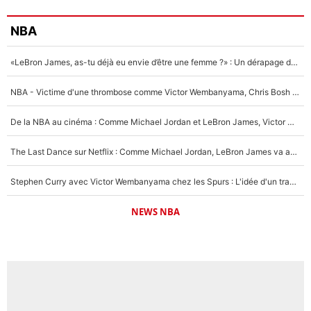
NBA
«LeBron James, as-tu déjà eu envie d’être une femme ?» : Un dérapage de Donald Trump sur la superstar de la NBA refait surface
NBA - Victime d'une thrombose comme Victor Wembanyama, Chris Bosh prévient le Français des risques sur sa santé : «J’ai failli mourir sur le coup et j’ai été ramené à la vie»
De la NBA au cinéma : Comme Michael Jordan et LeBron James, Victor Wembanyama rêve d'une carrière d'acteur !
The Last Dance sur Netflix : Comme Michael Jordan, LeBron James va avoir le droit à sa série !
Stephen Curry avec Victor Wembanyama chez les Spurs : L'idée d'un trade historique est lancée en NBA !
NEWS NBA