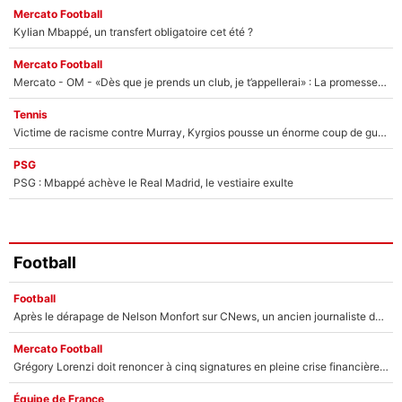
Mercato Football
Kylian Mbappé, un transfert obligatoire cet été ?
Mercato Football
Mercato - OM - «Dès que je prends un club, je t’appellerai» : La promesse de Marcelino au moment de claquer la porte
Tennis
Victime de racisme contre Murray, Kyrgios pousse un énorme coup de gueule !
PSG
PSG : Mbappé achève le Real Madrid, le vestiaire exulte
Football
Football
Après le dérapage de Nelson Monfort sur CNews, un ancien journaliste de France Télévisions relance la polémique sur les incendies en Gironde
Mercato Football
Grégory Lorenzi doit renoncer à cinq signatures en pleine crise financière : L’IA propose sept noms à l’OM pour un mercato réussi... à seulement 5M€ !
Équipe de France