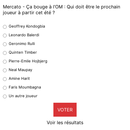
Mercato - Ça bouge à l’OM : Qui doit être le prochain
joueur à partir cet été ?
Geoffrey Kondogbia
Geoffrey Kondogbia
38%
Leonardo Balerdi
Leonardo Balerdi
Geronimo Rulli
32%
Quinten Timber
Geronimo Rulli
Pierre-Emile Hojbjerg
4%
Neal Maupay
Quinten Timber
Amine Harit
1%
Faris Moumbagna
Pierre-Emile Hojbjerg
Un autre joueur
9%
VOTER
Neal Maupay
4%
Voir les résultats
Amine Harit