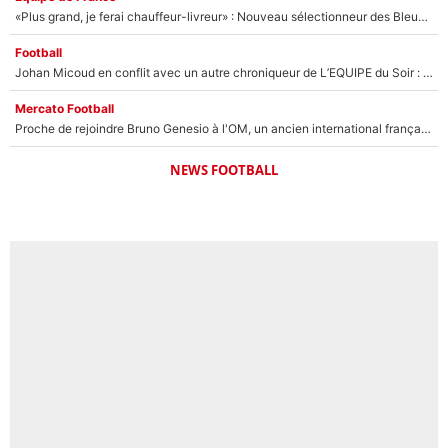
«Plus grand, je ferai chauffeur-livreur» : Nouveau sélectionneur des Bleus, Zinédine Zidane s’était imaginé un avenir très différent lorsqu'il était enfant
Football
Johan Micoud en conflit avec un autre chroniqueur de L’EQUIPE du Soir : «Pendant un moment, je ne les ai pas remis ensemble dans l'émission»
Mercato Football
Proche de rejoindre Bruno Genesio à l'OM, un ancien international français va finalement débarquer... sur RMC !
NEWS FOOTBALL