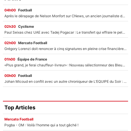
04h00
Football
Après le dérapage de Nelson Monfort sur CNews, un ancien journaliste de France Télévisions relance la polémique sur les incendies en Gironde
02h30
Cyclisme
Paul Seixas chez UAE avec Tadej Pogacar : Le transfert qui effraie le peloton, «c’est la pire des choses qui puisse arriver»
02h00
Mercato Football
Grégory Lorenzi doit renoncer à cinq signatures en pleine crise financière : L’IA propose sept noms à l’OM pour un mercato réussi... à seulement 5M€ !
01h00
Équipe de France
«Plus grand, je ferai chauffeur-livreur» : Nouveau sélectionneur des Bleus, Zinédine Zidane s’était imaginé un avenir très différent lorsqu'il était enfant
00h00
Football
Johan Micoud en conflit avec un autre chroniqueur de L’EQUIPE du Soir : «Pendant un moment, je ne les ai pas remis ensemble dans l'émission»
Top Articles
Mercato Football
Pogba - OM : Voilà l'homme qui a tout gâché !