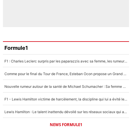
Formule1
F1 : Charles Leclerc surpris par les paparazzis avec sa femme, les rumeurs étaient vraies !
Comme pour le final du Tour de France, Esteban Ocon propose un Grand Prix de Formule 1 à Paris : «Autour de l’Arc de Triomphe, ce serait génial» !
Nouvelle rumeur autour de la santé de Michael Schumacher : Sa femme Corinna sort du silence
F1 - Lewis Hamilton victime de harcèlement, la discipline qui lui a évité le pire : «J'aurais probablement mal tourné»
Lewis Hamilton : Le talent inattendu dévoilé sur les réseaux sociaux qui a impressionné Kim Kardashian pendant leurs vacances en amoureux !
NEWS FORMULE1