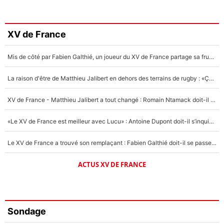
XV de France
Mis de côté par Fabien Galthié, un joueur du XV de France partage sa frustration : «ils ne me l’ont pas dit tout de suite»
La raison d'être de Matthieu Jalibert en dehors des terrains de rugby : «Ça m'atteint autant que si tu touches à un membre de ma famille»
XV de France - Matthieu Jalibert a tout changé : Romain Ntamack doit-il s’inquiéter pour sa place à un an de la Coupe du monde ?
«Le XV de France est meilleur avec Lucu» : Antoine Dupont doit-il s’inquiéter pour sa place ?
Le XV de France a trouvé son remplaçant : Fabien Galthié doit-il se passer d'Antoine Dupont ?
ACTUS XV DE FRANCE
Sondage