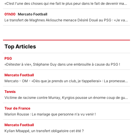
«C’est l'une des choses qui me fait le plus peur dans le fait de devenir maman» : En couple avec Antoine Dupont, Iris Mittenaere s'inquiète déjà pour ses futurs enfants !
01h00
Mercato Football
Le transfert de Maghnes Akliouche menace Désiré Doué au PSG : «Je valide à 200%»
Top Articles
PSG
«Détester à vie», Stéphane Guy dans une embrouille à cause du PSG !
Mercato Football
Mercato - OM - «Dès que je prends un club, je t’appellerai» : La promesse de Marcelino au moment de claquer la porte
Tennis
Victime de racisme contre Murray, Kyrgios pousse un énorme coup de gueule !
Tour de France
Marion Rousse : Le mariage que personne n'a vu venir !
Mercato Football
Kylian Mbappé, un transfert obligatoire cet été ?