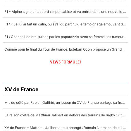
F1 - Alpine signe un accord «impensable» et va entrer dans une nouvelle dimension : Grande nouvelle pour Pierre Gasly !
F1 : « Je lui ai fait un câlin, puis j’ai dû partir...», le témoignage émouvant de Max Verstappen sur sa fille
F1 : Charles Leclerc surpris par les paparazzis avec sa femme, les rumeurs étaient vraies !
Comme pour le final du Tour de France, Esteban Ocon propose un Grand Prix de Formule 1 à Paris : «Autour de l’Arc de Triomphe, ce serait génial» !
NEWS FORMULE1
XV de France
Mis de côté par Fabien Galthié, un joueur du XV de France partage sa frustration : «ils ne me l’ont pas dit tout de suite»
La raison d'être de Matthieu Jalibert en dehors des terrains de rugby : «Ça m'atteint autant que si tu touches à un membre de ma famille»
XV de France - Matthieu Jalibert a tout changé : Romain Ntamack doit-il s’inquiéter pour sa place à un an de la Coupe du monde ?