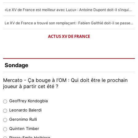
«Le XV de France est meilleur avec Lucu» : Antoine Dupont doit-il s’inquiéter pour sa place ?
Le XV de France a trouvé son remplaçant : Fabien Galthié doit-il se passer d'Antoine Dupont ?
ACTUS XV DE FRANCE
Sondage
Mercato - Ça bouge à l’OM : Qui doit être le prochain
joueur à partir cet été ?
Geoffrey Kondogbia
Geoffrey Kondogbia
38%
Leonardo Balerdi
Leonardo Balerdi
Geronimo Rulli
32%
Quinten Timber
Geronimo Rulli
Pierre-Emile Hojbjerg