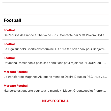
Football
Football
De l'équipe de France à The Voice Kids : Contacté par Matt Pokora, Kylian Mbappé a accepté de jouer un rôle inédit sur TF1 !
Football
La Liga sur beIN Sports c’est terminé, DAZN a fait son choix pour Benjamin Da Silva et Omar Da Fonseca !
Football
Raymond Domenech a posé ses conditions pour rejoindre L'EQUIPE du Soir : Il refuse de faire l'émission avec un autre chroniqueur !
Mercato Football
Le transfert de Maghnes Akliouche menace Désiré Doué au PSG : «Je valide à 200%»
Mercato Football
«La porte est ouverte pour tout le monde» : Mason Greenwood et Pierre-Emerick Aubameyang ont quitté l'OM, Amine Gouiri balance sur la suite du mercato et sur la réaction du vestiaire !
NEWS FOOTBALL