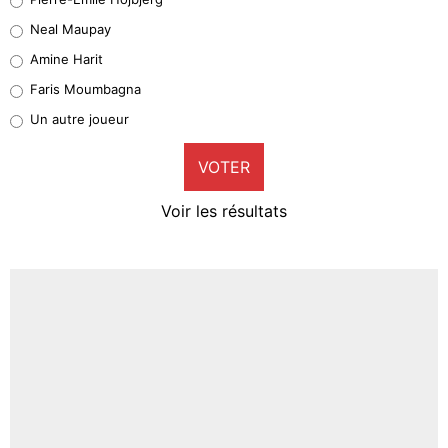
5%
Neal Maupay
Quinten Timber
Amine Harit
1%
Faris Moumbagna
Pierre-Emile Hojbjerg
Un autre joueur
9%
VOTER
Neal Maupay
4%
Voir les résultats
Amine Harit
3%
Faris Moumbagna
4%
Un autre joueur
5%
1666 personnes ont participé aux votes.