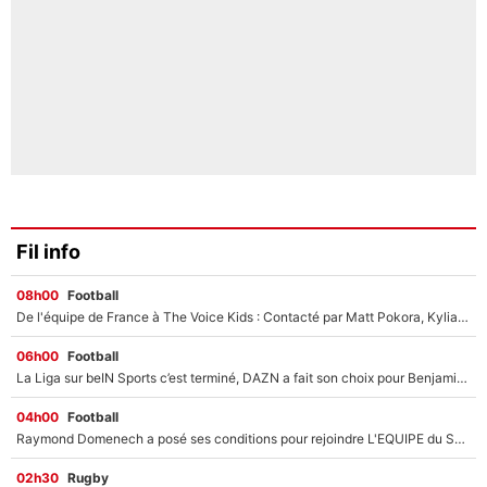
Fil info
08h00
Football
De l'équipe de France à The Voice Kids : Contacté par Matt Pokora, Kylian Mbappé a accepté de jouer un rôle inédit sur TF1 !
06h00
Football
La Liga sur beIN Sports c’est terminé, DAZN a fait son choix pour Benjamin Da Silva et Omar Da Fonseca !
04h00
Football
Raymond Domenech a posé ses conditions pour rejoindre L'EQUIPE du Soir : Il refuse de faire l'émission avec un autre chroniqueur !
02h30
Rugby