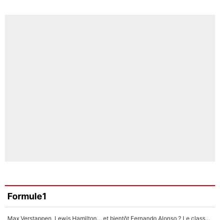
Formule1
Max Verstappen, Lewis Hamilton… et bientôt Fernando Alonso ? Le classement des pilotes les mieux payés en Formule 1 risque de changer !