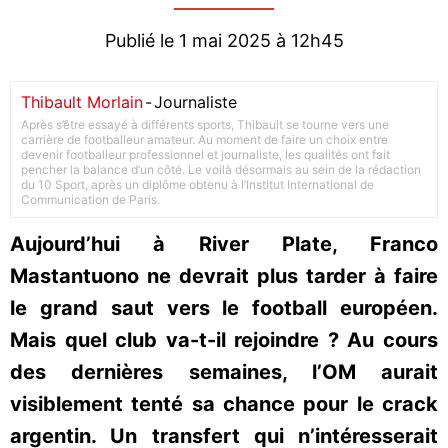
Publié le 1 mai 2025 à 12h45
Thibault Morlain
-
Journaliste
Après s’être essayé à différents sports, Thibault se tourne vers une
carrière de footballeur amateur. Au moment de faire un choix entre
devenir footballeur professionnel et journaliste, les qualités ont fait
pencher la balance d’un côté. Le voilà désormais au sein de la rédaction
du 10 Sport, après un diplôme obtenu à l’Institut International de
Communication de Paris.
Aujourd’hui à River Plate, Franco
Mastantuono ne devrait plus tarder à faire
le grand saut vers le football européen.
Mais quel club va-t-il rejoindre ? Au cours
des dernières semaines, l’OM aurait
visiblement tenté sa chance pour le crack
argentin. Un transfert qui n’intéresserait