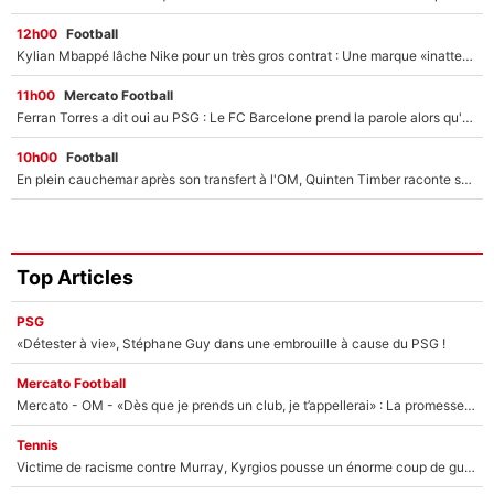
12h00
Football
Kylian Mbappé lâche Nike pour un très gros contrat : Une marque «inattendue» va frapper très fort
11h00
Mercato Football
Ferran Torres a dit oui au PSG : Le FC Barcelone prend la parole alors qu'un transfert de l'attaquant espagnol prend forme
10h00
Football
En plein cauchemar après son transfert à l'OM, Quinten Timber raconte ses doutes après sa signature à Marseille
Top Articles
PSG
«Détester à vie», Stéphane Guy dans une embrouille à cause du PSG !
Mercato Football
Mercato - OM - «Dès que je prends un club, je t’appellerai» : La promesse de Marcelino au moment de claquer la porte
Tennis
Victime de racisme contre Murray, Kyrgios pousse un énorme coup de gueule !