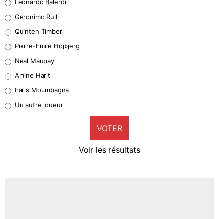
Leonardo Balerdi
Leonardo Balerdi
Geronimo Rulli
32%
Quinten Timber
Geronimo Rulli
Pierre-Emile Hojbjerg
5%
Neal Maupay
Quinten Timber
Amine Harit
1%
Faris Moumbagna
Pierre-Emile Hojbjerg
Un autre joueur
9%
VOTER
Neal Maupay
4%
Voir les résultats
Amine Harit
3%
Faris Moumbagna
4%
Un autre joueur