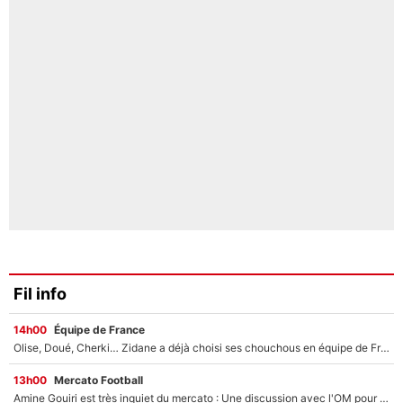
Fil info
14h00
Équipe de France
Olise, Doué, Cherki… Zidane a déjà choisi ses chouchous en équipe de France ? L’IA annonce des surprises sans Kylian Mbappé !
13h00
Mercato Football
Amine Gouiri est très inquiet du mercato : Une discussion avec l'OM pour acter son transfert !