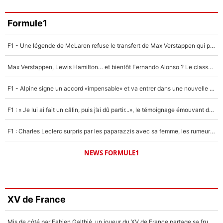
Formule1
F1 - Une légende de McLaren refuse le transfert de Max Verstappen qui pourrait «faire des vagues» et plomber l'ambiance dans l'équipe
Max Verstappen, Lewis Hamilton… et bientôt Fernando Alonso ? Le classement des pilotes les mieux payés en Formule 1 risque de changer !
F1 - Alpine signe un accord «impensable» et va entrer dans une nouvelle dimension : Grande nouvelle pour Pierre Gasly !
F1 : « Je lui ai fait un câlin, puis j’ai dû partir...», le témoignage émouvant de Max Verstappen sur sa fille
F1 : Charles Leclerc surpris par les paparazzis avec sa femme, les rumeurs étaient vraies !
NEWS FORMULE1
XV de France
Mis de côté par Fabien Galthié, un joueur du XV de France partage sa frustration : «ils ne me l’ont pas dit tout de suite»