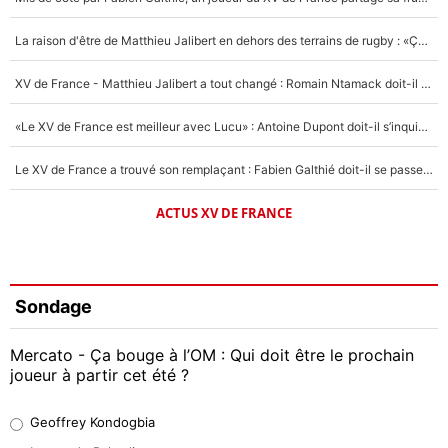
La raison d'être de Matthieu Jalibert en dehors des terrains de rugby : «Ça m'atteint autant que si tu touches à un membre de ma famille»
XV de France - Matthieu Jalibert a tout changé : Romain Ntamack doit-il s’inquiéter pour sa place à un an de la Coupe du monde ?
«Le XV de France est meilleur avec Lucu» : Antoine Dupont doit-il s’inquiéter pour sa place ?
Le XV de France a trouvé son remplaçant : Fabien Galthié doit-il se passer d'Antoine Dupont ?
ACTUS XV DE FRANCE
Sondage
Mercato - Ça bouge à l’OM : Qui doit être le prochain
joueur à partir cet été ?
Geoffrey Kondogbia
Geoffrey Kondogbia
38%