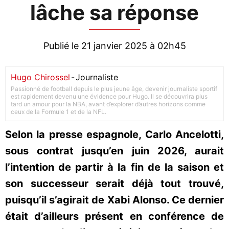
lâche sa réponse
Publié le 21 janvier 2025 à 02h45
Hugo Chirossel
-
Journaliste
Passionné de football depuis le plus jeune âge, devenir journaliste sportif
est rapidement devenu une évidence pour Hugo. Il se découvrira plus
tard un amour pour la NBA, avant d’explorer d’autres horizons comme
ceux de la Formule 1 et de la NFL.
Selon la presse espagnole, Carlo Ancelotti,
sous contrat jusqu’en juin 2026, aurait
l’intention de partir à la fin de la saison et
son successeur serait déjà tout trouvé,
puisqu’il s’agirait de Xabi Alonso. Ce dernier
était d’ailleurs présent en conférence de