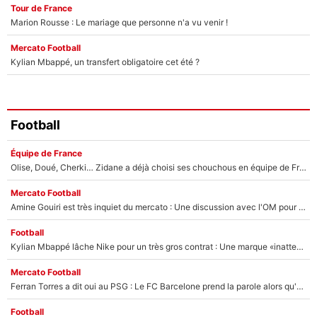
Tour de France
Marion Rousse : Le mariage que personne n'a vu venir !
Mercato Football
Kylian Mbappé, un transfert obligatoire cet été ?
Football
Équipe de France
Olise, Doué, Cherki… Zidane a déjà choisi ses chouchous en équipe de France ? L’IA annonce des surprises sans Kylian Mbappé !
Mercato Football
Amine Gouiri est très inquiet du mercato : Une discussion avec l'OM pour acter son transfert !
Football
Kylian Mbappé lâche Nike pour un très gros contrat : Une marque «inattendue» va frapper très fort
Mercato Football
Ferran Torres a dit oui au PSG : Le FC Barcelone prend la parole alors qu'un transfert de l'attaquant espagnol prend forme
Football