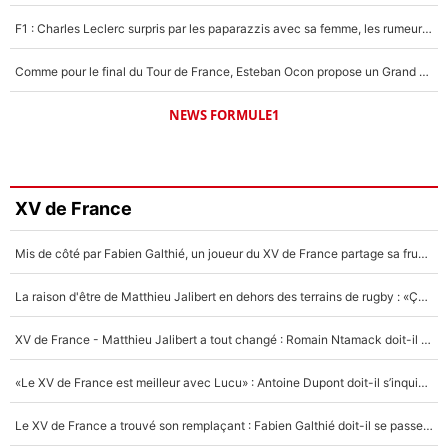
F1 : Charles Leclerc surpris par les paparazzis avec sa femme, les rumeurs étaient vraies !
Comme pour le final du Tour de France, Esteban Ocon propose un Grand Prix de Formule 1 à Paris : «Autour de l’Arc de Triomphe, ce serait génial» !
NEWS FORMULE1
XV de France
Mis de côté par Fabien Galthié, un joueur du XV de France partage sa frustration : «ils ne me l’ont pas dit tout de suite»
La raison d'être de Matthieu Jalibert en dehors des terrains de rugby : «Ça m'atteint autant que si tu touches à un membre de ma famille»
XV de France - Matthieu Jalibert a tout changé : Romain Ntamack doit-il s’inquiéter pour sa place à un an de la Coupe du monde ?
«Le XV de France est meilleur avec Lucu» : Antoine Dupont doit-il s’inquiéter pour sa place ?
Le XV de France a trouvé son remplaçant : Fabien Galthié doit-il se passer d'Antoine Dupont ?