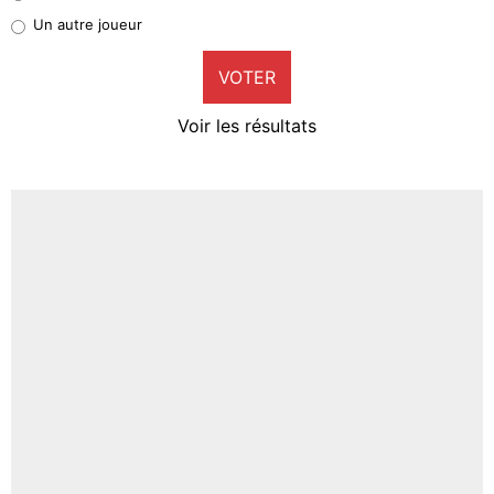
Pierre-Emile Hojbjerg
Un autre joueur
9%
VOTER
Neal Maupay
4%
Voir les résultats
Amine Harit
3%
Faris Moumbagna
4%
Un autre joueur
5%
1615 personnes ont participé aux votes.