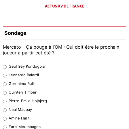
ACTUS XV DE FRANCE
Sondage
Mercato - Ça bouge à l’OM : Qui doit être le prochain
joueur à partir cet été ?
Geoffrey Kondogbia
Geoffrey Kondogbia
38%
Leonardo Balerdi
Leonardo Balerdi
Geronimo Rulli
32%
Quinten Timber
Geronimo Rulli
Pierre-Emile Hojbjerg
5%
Neal Maupay
Quinten Timber
Amine Harit
1%
Faris Moumbagna