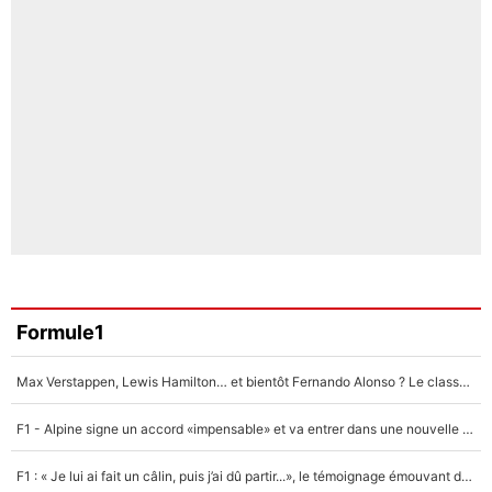
Formule1
Max Verstappen, Lewis Hamilton… et bientôt Fernando Alonso ? Le classement des pilotes les mieux payés en Formule 1 risque de changer !
F1 - Alpine signe un accord «impensable» et va entrer dans une nouvelle dimension : Grande nouvelle pour Pierre Gasly !
F1 : « Je lui ai fait un câlin, puis j’ai dû partir...», le témoignage émouvant de Max Verstappen sur sa fille