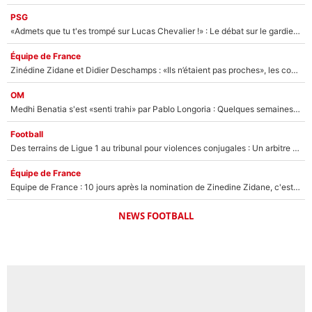
PSG
«Admets que tu t'es trompé sur Lucas Chevalier !» : Le débat sur le gardien du PSG vire au clash à l'After Foot
Équipe de France
Zinédine Zidane et Didier Deschamps : «Ils n’étaient pas proches», les confidences d’un membre de l’équipe de France 1998 sur leur relation spéciale
OM
Medhi Benatia s'est «senti trahi» par Pablo Longoria : Quelques semaines après son départ, l'ancien directeur de football de l'OM règle ses comptes
Football
Des terrains de Ligue 1 au tribunal pour violences conjugales : Un arbitre français encourt une peine de 18 mois de prison !
Équipe de France
Equipe de France : 10 jours après la nomination de Zinedine Zidane, c'est au tour de son fils de prendre un nouveau départ !
NEWS FOOTBALL