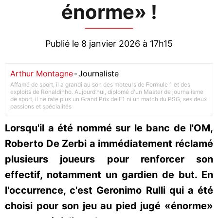
énorme» !
Publié le 8 janvier 2026 à 17h15
Arthur Montagne
-
Journaliste
Affamé de sport, il a grandi au son des moteurs de Formule 1 et des
exploits de Ronaldinho. Aujourd’hui, diplomé d'un Master de journalisme
de sport, il ne rate plus un Grand Prix de F1 ni un match du PSG, ses deux
passions et spécialités
Lorsqu'il a été nommé sur le banc de l'OM,
Roberto De Zerbi a immédiatement réclamé
plusieurs joueurs pour renforcer son
effectif, notamment un gardien de but. En
l'occurrence, c'est Geronimo Rulli qui a été
choisi pour son jeu au pied jugé «énorme»