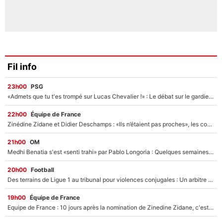
Fil info
23h00
PSG
«Admets que tu t'es trompé sur Lucas Chevalier !» : Le débat sur le gardien du PSG vire au clash à l'After Foot
22h00
Équipe de France
Zinédine Zidane et Didier Deschamps : «Ils n’étaient pas proches», les confidences d’un membre de l’équipe de France 1998 sur leur relation spéciale
21h00
OM
Medhi Benatia s'est «senti trahi» par Pablo Longoria : Quelques semaines après son départ, l'ancien directeur de football de l'OM règle ses comptes
20h00
Football
Des terrains de Ligue 1 au tribunal pour violences conjugales : Un arbitre français encourt une peine de 18 mois de prison !
19h00
Équipe de France
Equipe de France : 10 jours après la nomination de Zinedine Zidane, c'est au tour de son fils de prendre un nouveau départ !