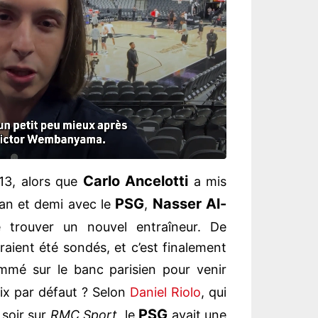
Carlo Ancelotti
013, alors que
a mis
PSG
Nasser Al-
 an et demi avec le
,
 trouver un nouvel entraîneur. De
aient été sondés, et c’est finalement
mé sur le banc parisien pour venir
ix par défaut ? Selon
Daniel Riolo
, qui
PSG
soir sur
RMC Sport
, le
avait une