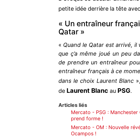
petite idée derrière la tête ave
« Un entraîneur françai
Qatar »
«
Quand le Qatar est arrivé, il 
que ç’a même joué un peu da
de prendre un entraîneur pour 
entraîneur français à ce momen
dans le choix Laurent Blanc
»
Laurent Blanc
PSG
de
au
.
Articles liés
Mercato - PSG : Manchester C
prend forme !
Mercato - OM : Nouvelle révél
Ocampos !