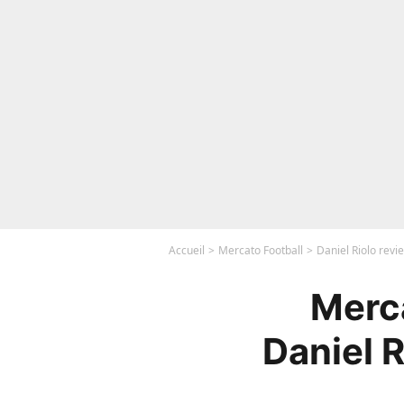
Accueil
Mercato Football
Daniel Riolo revie
Merca
Daniel R