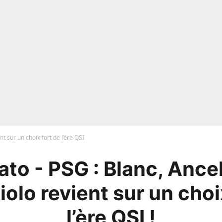
nt sur un choix fort de l’ère QSI
to - PSG : Blanc, Ance
iolo revient sur un choi
l’ère QSI !