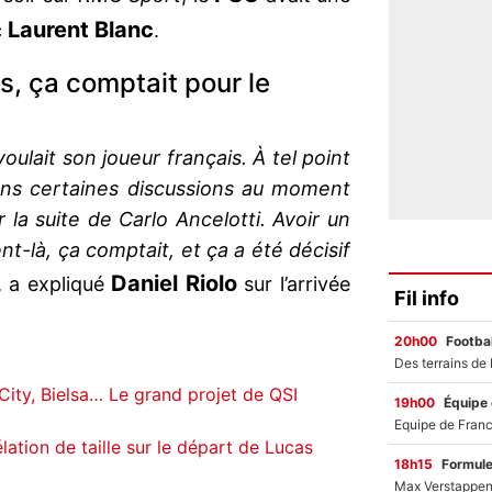
Laurent Blanc
c
.
s, ça comptait pour le
voulait son joueur français. À tel point
ns certaines discussions au moment
la suite de Carlo Ancelotti. Avoir un
t-là, ça comptait, et ça a été décisif
Daniel Riolo
, a expliqué
sur l’arrivée
Fil info
20h00
Footbal
ity, Bielsa… Le grand projet de QSI
19h00
Équipe
ation de taille sur le départ de Lucas
18h15
Formul