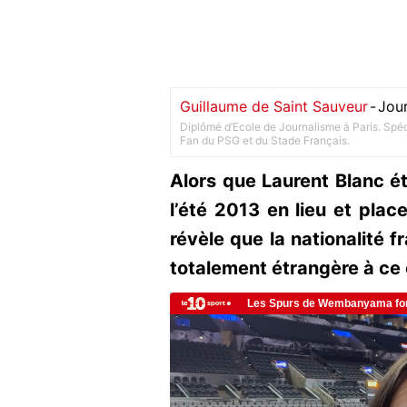
Guillaume de Saint Sauveur
-
Jour
Diplômé d’Ecole de Journalisme à Paris. Spéci
Fan du PSG et du Stade Français.
Alors que Laurent Blanc é
l’été 2013 en lieu et place
révèle que la nationalité f
totalement étrangère à ce 