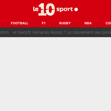
tribunal pour violences conjugales : Un arbitre français encou
après la nomination de Zinedine Zidane, c'est au tour de son fi
FOOTBALL
F1
RUGBY
NBA
CO
 et bientôt Fernando Alonso ? Le classement des pilotes les mieux p
dley Barcola trop cher pour Liverpool
rpool, la fake news : Le feuilleton continue !