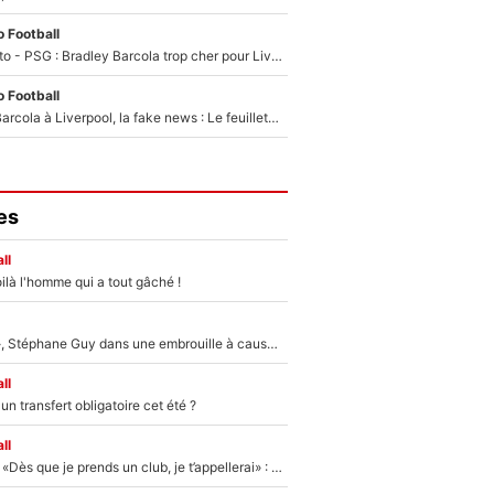
 Football
EXCLU - Mercato - PSG : Bradley Barcola trop cher pour Liverpool
 Football
PSG - Bradley Barcola à Liverpool, la fake news : Le feuilleton continue !
es
ll
ilà l'homme qui a tout gâché !
«Détester à vie», Stéphane Guy dans une embrouille à cause du PSG !
ll
n transfert obligatoire cet été ?
ll
Mercato - OM - «Dès que je prends un club, je t’appellerai» : La promesse de Marcelino au moment de claquer la porte