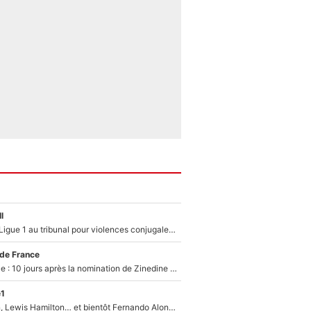
l
Des terrains de Ligue 1 au tribunal pour violences conjugales : Un arbitre français encourt une peine de 18 mois de prison !
 de France
Equipe de France : 10 jours après la nomination de Zinedine Zidane, c'est au tour de son fils de prendre un nouveau départ !
e1
Max Verstappen, Lewis Hamilton… et bientôt Fernando Alonso ? Le classement des pilotes les mieux payés en Formule 1 risque de changer !