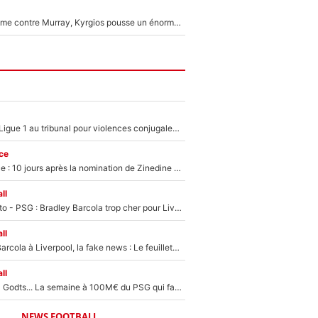
Victime de racisme contre Murray, Kyrgios pousse un énorme coup de gueule !
Des terrains de Ligue 1 au tribunal pour violences conjugales : Un arbitre français encourt une peine de 18 mois de prison !
ce
Equipe de France : 10 jours après la nomination de Zinedine Zidane, c'est au tour de son fils de prendre un nouveau départ !
ll
EXCLU - Mercato - PSG : Bradley Barcola trop cher pour Liverpool
ll
PSG - Bradley Barcola à Liverpool, la fake news : Le feuilleton continue !
ll
Akliouche, Mika Godts... La semaine à 100M€ du PSG qui fait basculer le mercato du PSG !
NEWS FOOTBALL