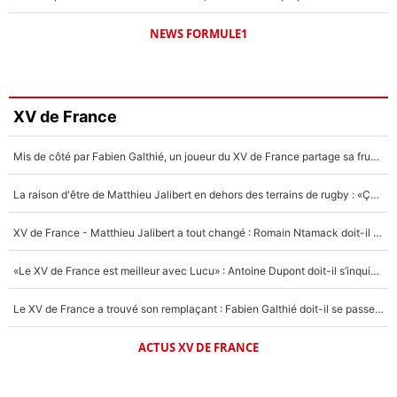
NEWS FORMULE1
XV de France
Mis de côté par Fabien Galthié, un joueur du XV de France partage sa frustration : «ils ne me l’ont pas dit tout de suite»
La raison d'être de Matthieu Jalibert en dehors des terrains de rugby : «Ça m'atteint autant que si tu touches à un membre de ma famille»
XV de France - Matthieu Jalibert a tout changé : Romain Ntamack doit-il s’inquiéter pour sa place à un an de la Coupe du monde ?
«Le XV de France est meilleur avec Lucu» : Antoine Dupont doit-il s’inquiéter pour sa place ?
Le XV de France a trouvé son remplaçant : Fabien Galthié doit-il se passer d'Antoine Dupont ?
ACTUS XV DE FRANCE