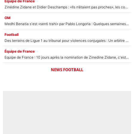
Équipe de France
Zinédine Zidane et Didier Deschamps : «Ils n’étaient pas proches», les confidences d’un membre de l’équipe de France 1998 sur leur relation spéciale
OM
Medhi Benatia s'est «senti trahi» par Pablo Longoria : Quelques semaines après son départ, l'ancien directeur de football de l'OM règle ses comptes
Football
Des terrains de Ligue 1 au tribunal pour violences conjugales : Un arbitre français encourt une peine de 18 mois de prison !
Équipe de France
Equipe de France : 10 jours après la nomination de Zinedine Zidane, c'est au tour de son fils de prendre un nouveau départ !
NEWS FOOTBALL