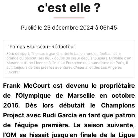
c'est elle ?
Publié le 23 décembre 2024 à 06h45
Thomas Bourseau
-
Rédacteur
Féru de sport, Thomas a grandi entre le ballon rond du football et le
orange du basket, ses deux coups de cœur depuis toujours. Diplômé d’un
Master et d’une Licence à l’Institut Européen du Journalisme de Paris, il
suit toujours de très près les aventures d’Arsenal et des Los Angeles
Lakers.
Frank McCourt est devenu le propriétaire
de l'Olympique de Marseille en octobre
2016. Dès lors débutait le Champions
Project avec Rudi Garcia en tant que patron
de l'équipe première. La saison suivante,
l'OM se hissait jusqu'en finale de la Ligue