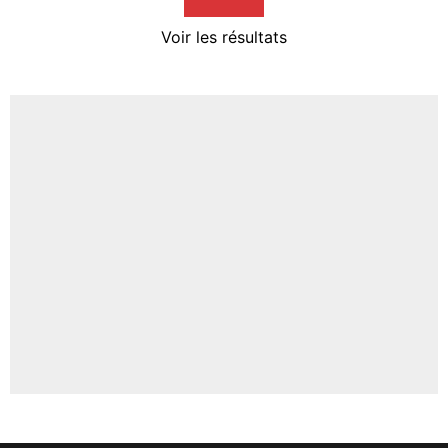
4%
Voir les résultats
Amine Harit
3%
Faris Moumbagna
4%
Un autre joueur
5%
1618 personnes ont participé aux votes.