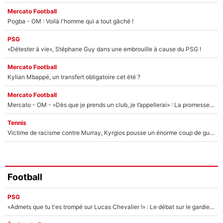
Mercato Football
Pogba - OM : Voilà l'homme qui a tout gâché !
PSG
«Détester à vie», Stéphane Guy dans une embrouille à cause du PSG !
Mercato Football
Kylian Mbappé, un transfert obligatoire cet été ?
Mercato Football
Mercato - OM - «Dès que je prends un club, je t’appellerai» : La promesse de Marcelino au moment de claquer la porte
Tennis
Victime de racisme contre Murray, Kyrgios pousse un énorme coup de gueule !
Football
PSG
«Admets que tu t'es trompé sur Lucas Chevalier !» : Le débat sur le gardien du PSG vire au clash à l'After Foot