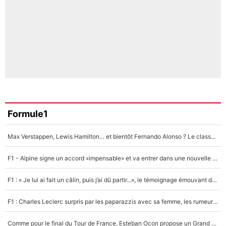
Formule1
Max Verstappen, Lewis Hamilton… et bientôt Fernando Alonso ? Le classement des pilotes les mieux payés en Formule 1 risque de changer !
F1 - Alpine signe un accord «impensable» et va entrer dans une nouvelle dimension : Grande nouvelle pour Pierre Gasly !
F1 : « Je lui ai fait un câlin, puis j’ai dû partir...», le témoignage émouvant de Max Verstappen sur sa fille
F1 : Charles Leclerc surpris par les paparazzis avec sa femme, les rumeurs étaient vraies !
Comme pour le final du Tour de France, Esteban Ocon propose un Grand Prix de Formule 1 à Paris : «Autour de l’Arc de Triomphe, ce serait génial» !