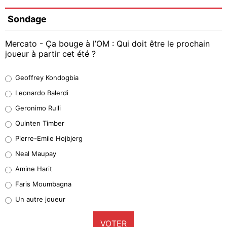
Sondage
Mercato - Ça bouge à l’OM : Qui doit être le prochain
joueur à partir cet été ?
Geoffrey Kondogbia
Geoffrey Kondogbia
38%
Leonardo Balerdi
Leonardo Balerdi
Geronimo Rulli
32%
Quinten Timber
Geronimo Rulli
Pierre-Emile Hojbjerg
5%
Neal Maupay
Quinten Timber
Amine Harit
1%
Faris Moumbagna
Pierre-Emile Hojbjerg
Un autre joueur
9%
VOTER
Neal Maupay