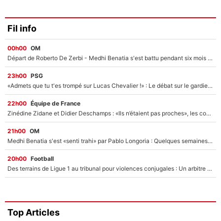
Fil info
00h00
OM
Départ de Roberto De Zerbi - Medhi Benatia s'est battu pendant six mois pour le retenir à l'OM, le PSG a été le naufrage de trop : «Je pars avec toi»
23h00
PSG
«Admets que tu t'es trompé sur Lucas Chevalier !» : Le débat sur le gardien du PSG vire au clash à l'After Foot
22h00
Équipe de France
Zinédine Zidane et Didier Deschamps : «Ils n’étaient pas proches», les confidences d’un membre de l’équipe de France 1998 sur leur relation spéciale
21h00
OM
Medhi Benatia s'est «senti trahi» par Pablo Longoria : Quelques semaines après son départ, l'ancien directeur de football de l'OM règle ses comptes
20h00
Football
Des terrains de Ligue 1 au tribunal pour violences conjugales : Un arbitre français encourt une peine de 18 mois de prison !
Top Articles