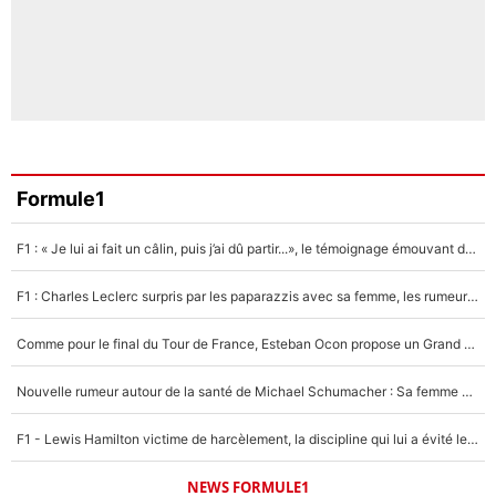
Formule1
F1 : « Je lui ai fait un câlin, puis j’ai dû partir...», le témoignage émouvant de Max Verstappen sur sa fille
F1 : Charles Leclerc surpris par les paparazzis avec sa femme, les rumeurs étaient vraies !
Comme pour le final du Tour de France, Esteban Ocon propose un Grand Prix de Formule 1 à Paris : «Autour de l’Arc de Triomphe, ce serait génial» !
Nouvelle rumeur autour de la santé de Michael Schumacher : Sa femme Corinna sort du silence
F1 - Lewis Hamilton victime de harcèlement, la discipline qui lui a évité le pire : «J'aurais probablement mal tourné»
NEWS FORMULE1