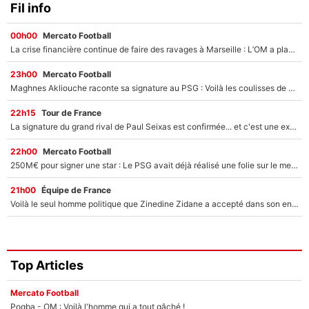
Fil info
00h00
Mercato Football
La crise financière continue de faire des ravages à Marseille : L’OM a placé 12 joueurs sur le marché des transferts… et ça pourrait lui rapporter près de 100M€ !
23h00
Mercato Football
Maghnes Akliouche raconte sa signature au PSG : Voilà les coulisses de son transfert de rêve à 50M€
22h15
Tour de France
La signature du grand rival de Paul Seixas est confirmée... et c'est une excellente nouvelle pour l'équipe Decathlon-CMA CGM !
22h00
Mercato Football
250M€ pour signer une star : Le PSG avait déjà réalisé une folie sur le mercato bien avant Neymar !
21h00
Équipe de France
Voilà le seul homme politique que Zinedine Zidane a accepté dans son entourage : «Je garde un très bon souvenir de lui»
Top Articles
Mercato Football
Pogba - OM : Voilà l'homme qui a tout gâché !