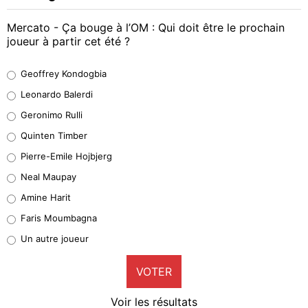
Mercato - Ça bouge à l’OM : Qui doit être le prochain
joueur à partir cet été ?
Geoffrey Kondogbia
Geoffrey Kondogbia
38%
Leonardo Balerdi
Leonardo Balerdi
Geronimo Rulli
32%
Quinten Timber
Geronimo Rulli
Pierre-Emile Hojbjerg
5%
Neal Maupay
Quinten Timber
Amine Harit
1%
Faris Moumbagna
Pierre-Emile Hojbjerg
Un autre joueur
9%
VOTER
Neal Maupay
4%
Voir les résultats