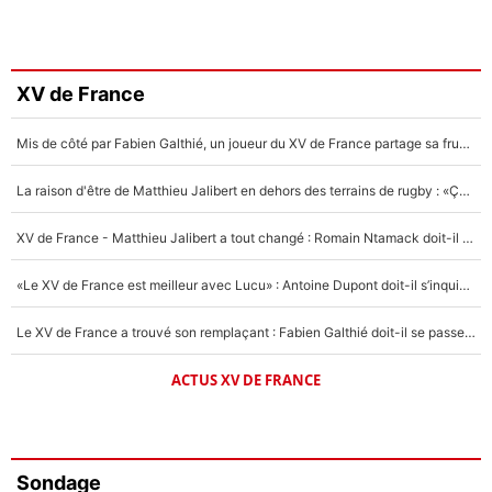
XV de France
Mis de côté par Fabien Galthié, un joueur du XV de France partage sa frustration : «ils ne me l’ont pas dit tout de suite»
La raison d'être de Matthieu Jalibert en dehors des terrains de rugby : «Ça m'atteint autant que si tu touches à un membre de ma famille»
XV de France - Matthieu Jalibert a tout changé : Romain Ntamack doit-il s’inquiéter pour sa place à un an de la Coupe du monde ?
«Le XV de France est meilleur avec Lucu» : Antoine Dupont doit-il s’inquiéter pour sa place ?
Le XV de France a trouvé son remplaçant : Fabien Galthié doit-il se passer d'Antoine Dupont ?
ACTUS XV DE FRANCE
Sondage