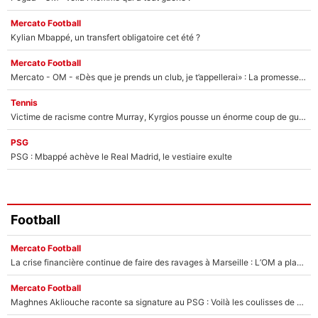
Mercato Football
Kylian Mbappé, un transfert obligatoire cet été ?
Mercato Football
Mercato - OM - «Dès que je prends un club, je t’appellerai» : La promesse de Marcelino au moment de claquer la porte
Tennis
Victime de racisme contre Murray, Kyrgios pousse un énorme coup de gueule !
PSG
PSG : Mbappé achève le Real Madrid, le vestiaire exulte
Football
Mercato Football
La crise financière continue de faire des ravages à Marseille : L’OM a placé 12 joueurs sur le marché des transferts… et ça pourrait lui rapporter près de 100M€ !
Mercato Football
Maghnes Akliouche raconte sa signature au PSG : Voilà les coulisses de son transfert de rêve à 50M€