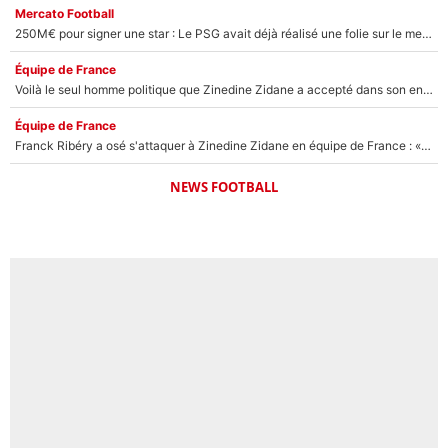
Mercato Football
250M€ pour signer une star : Le PSG avait déjà réalisé une folie sur le mercato bien avant Neymar !
Équipe de France
Voilà le seul homme politique que Zinedine Zidane a accepté dans son entourage : «Je garde un très bon souvenir de lui»
Équipe de France
Franck Ribéry a osé s'attaquer à Zinedine Zidane en équipe de France : «Je n'aurais jamais fait ça»
NEWS FOOTBALL