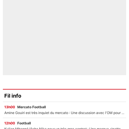
Fil info
13h00
Mercato Football
Amine Gouiri est très inquiet du mercato : Une discussion avec l'OM pour acter son transfert !
12h00
Football
Kylian Mbappé lâche Nike pour un très gros contrat : Une marque «inattendue» va frapper très fort