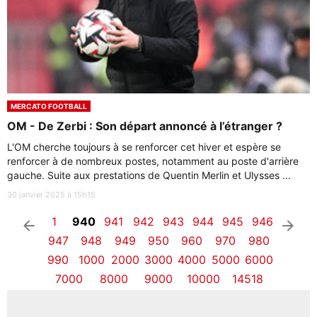
MERCATO FOOTBALL
OM - De Zerbi : Son départ annoncé à l’étranger ?
L'OM cherche toujours à se renforcer cet hiver et espère se
renforcer à de nombreux postes, notamment au poste d'arrière
gauche. Suite aux prestations de Quentin Merlin et Ulysses ...
30 janvier 2025 à 15h15
1
940
941
942
943
944
945
946
arrow_left
arrow_right
947
948
949
950
960
970
980
990
1000
2000
3000
4000
5000
6000
7000
8000
9000
10000
14518