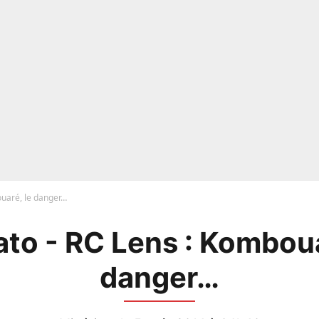
uaré, le danger…
to - RC Lens : Komboua
danger…