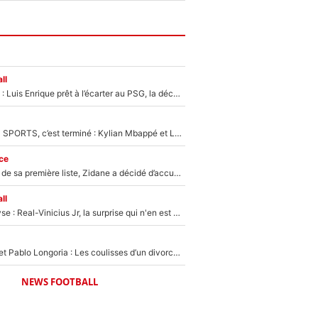
ll
Bradley Barcola : Luis Enrique prêt à l’écarter au PSG, la décision qui va accélérer son transfert à Liverpool ?
La Liga sur beIN SPORTS, c’est terminé : Kylian Mbappé et Lamine Yamal changent de chaîne, «le moment était venu d'ouvrir un nouveau chapitre»
ce
Avant l’annonce de sa première liste, Zidane a décidé d’accueillir une nouvelle tête en équipe de France
ll
Mercato - Analyse : Real-Vinicius Jr, la surprise qui n'en est pas une...
Frank McCourt et Pablo Longoria : Les coulisses d’un divorce coûteux qui ruine l’OM à petit feu…
NEWS FOOTBALL