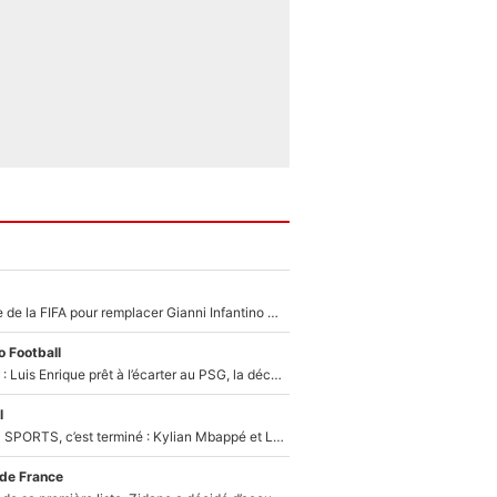
Du PSG à la tête de la FIFA pour remplacer Gianni Infantino ? «Il serait un mauvais président», le patron de la Liga s'attaque à Nasser Al-Khelaïfi !
 Football
Bradley Barcola : Luis Enrique prêt à l’écarter au PSG, la décision qui va accélérer son transfert à Liverpool ?
l
La Liga sur beIN SPORTS, c’est terminé : Kylian Mbappé et Lamine Yamal changent de chaîne, «le moment était venu d'ouvrir un nouveau chapitre»
 de France