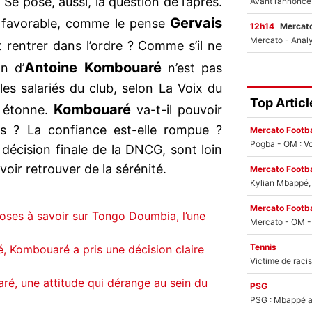
Se pose, aussi, la question de l’après.
Gervais
t favorable, comme le pense
12h14
Mercato
t rentrer dans l’ordre ? Comme s’il ne
Antoine Kombouaré
on d’
n’est pas
es salariés du club, selon La Voix du
Top Articl
Kombouaré
n étonne.
va-t-il pouvoir
ès ? La confiance est-elle rompue ?
Mercato Footba
Pogba - OM : Vo
 décision finale de la DNCG, sont loin
oir retrouver de la sérénité.
Mercato Footba
Kylian Mbappé, u
Mercato Footba
oses à savoir sur Tongo Doumbia, l’une
Tennis
, Kombouaré a pris une décision claire
é, une attitude qui dérange au sein du
PSG
PSG : Mbappé ac