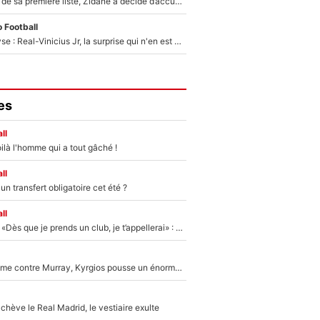
Avant l’annonce de sa première liste, Zidane a décidé d’accueillir une nouvelle tête en équipe de France
 Football
Mercato - Analyse : Real-Vinicius Jr, la surprise qui n'en est pas une...
es
ll
ilà l'homme qui a tout gâché !
ll
n transfert obligatoire cet été ?
ll
Mercato - OM - «Dès que je prends un club, je t’appellerai» : La promesse de Marcelino au moment de claquer la porte
Victime de racisme contre Murray, Kyrgios pousse un énorme coup de gueule !
hève le Real Madrid, le vestiaire exulte