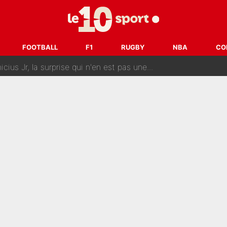
emplacer Gianni Infantino ? «Il serait un mauvais président», le patron de
ue prêt à l’écarter au PSG, la décision qui va accélérer son tr
erminé : Kylian Mbappé et Lamine Yamal changent de chaîne, «le moment é
FOOTBALL
F1
RUGBY
NBA
CO
ère liste, Zidane a décidé d’accueillir une nouvelle tête en 
cius Jr, la surprise qui n'en est pas une...