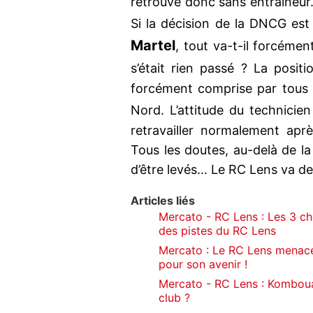
retrouve donc sans entraîneur. 
Si la décision de la DNCG es
Martel
, tout va-t-il forcémen
s’était rien passé ? La positi
forcément comprise par tous l
Nord. L’attitude du technicie
retravailler normalement apr
Tous les doutes, au-delà de la
d’être levés… Le RC Lens va dev
Articles liés
Mercato - RC Lens : Les 3 ch
des pistes du RC Lens
Mercato : Le RC Lens menacé
pour son avenir !
Mercato - RC Lens : Kombouar
club ?