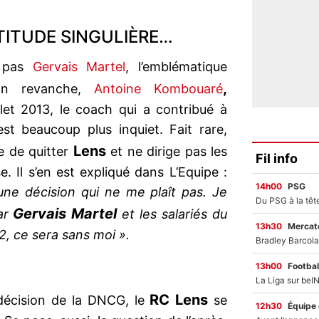
ITUDE SINGULIÈRE…
e pas
Gervais Martel
, l’emblématique
,
En revanche,
Antoine Kombouaré
illet 2013, le coach qui a contribué à
st beaucoup plus inquiet. Fait rare,
Lens
 de quitter
et ne dirige pas les
Fil info
. Il s’en est expliqué dans L’Equipe :
14h00
PSG
une décision qui ne me plaît pas. Je
Gervais Martel
par
et les salariés du
13h30
Mercato
L2, ce sera sans moi ».
13h00
Footbal
RC Lens
 décision de la DNCG, le
se
12h30
Équipe