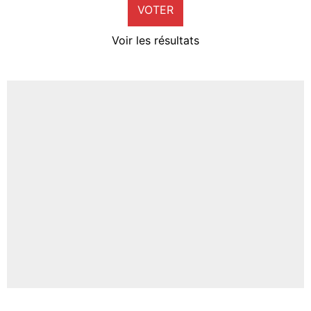
VOTER
Neal Maupay
4%
Voir les résultats
Amine Harit
3%
Faris Moumbagna
5%
Un autre joueur
5%
1520 personnes ont participé aux votes.