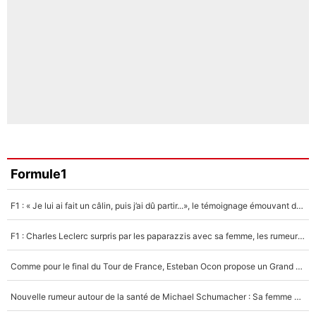
Formule1
F1 : « Je lui ai fait un câlin, puis j’ai dû partir...», le témoignage émouvant de Max Verstappen sur sa fille
F1 : Charles Leclerc surpris par les paparazzis avec sa femme, les rumeurs étaient vraies !
Comme pour le final du Tour de France, Esteban Ocon propose un Grand Prix de Formule 1 à Paris : «Autour de l’Arc de Triomphe, ce serait génial» !
Nouvelle rumeur autour de la santé de Michael Schumacher : Sa femme Corinna sort du silence