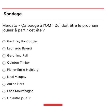
Sondage
Mercato - Ça bouge à l’OM : Qui doit être le prochain
joueur à partir cet été ?
Geoffrey Kondogbia
Geoffrey Kondogbia
38%
Leonardo Balerdi
Leonardo Balerdi
Geronimo Rulli
32%
Quinten Timber
Geronimo Rulli
Pierre-Emile Hojbjerg
5%
Neal Maupay
Quinten Timber
Amine Harit
1%
Faris Moumbagna
Pierre-Emile Hojbjerg
Un autre joueur
9%