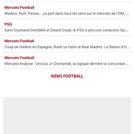
Mercato Football
Medina, Rulli, Paixao... ça part dans tous les sens sur le mercato de l'OM : Frank McCourt va enfin récupérer l'argent qu'il attend ?
PSG
Sans Ousmane Dembélé et Désiré Doué, le PSG a pris une correction face à Majorque : Luis Enrique attend avec impatience des renforts !
Mercato Football
Coup de théâtre en Espagne, Rodri va trahir le Real Madrid : Le Ballon d'Or a choisi de signer au FC Barcelone !
Mercato Football
Mercato Analyse : Vincius Jr-Diomandé, la logique derrière la concordance des temps
NEWS FOOTBALL