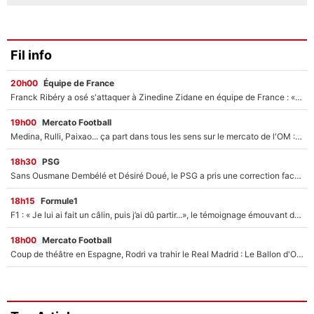
Fil info
20h00
Équipe de France
Franck Ribéry a osé s'attaquer à Zinedine Zidane en équipe de France : «Je n'aurais jamais fait ça»
19h00
Mercato Football
Medina, Rulli, Paixao... ça part dans tous les sens sur le mercato de l'OM : Frank McCourt va enfin récupérer l'argent qu'il attend ?
18h30
PSG
Sans Ousmane Dembélé et Désiré Doué, le PSG a pris une correction face à Majorque : Luis Enrique attend avec impatience des renforts !
18h15
Formule1
F1 : « Je lui ai fait un câlin, puis j’ai dû partir...», le témoignage émouvant de Max Verstappen sur sa fille
18h00
Mercato Football
Coup de théâtre en Espagne, Rodri va trahir le Real Madrid : Le Ballon d'Or a choisi de signer au FC Barcelone !