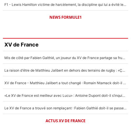
F1 - Lewis Hamilton victime de harcèlement, la discipline qui lui a évité le pire : «J'aurais probablement mal tourné»
NEWS FORMULE1
XV de France
Mis de côté par Fabien Galthié, un joueur du XV de France partage sa frustration : «ils ne me l’ont pas dit tout de suite»
La raison d'être de Matthieu Jalibert en dehors des terrains de rugby : «Ça m'atteint autant que si tu touches à un membre de ma famille»
XV de France - Matthieu Jalibert a tout changé : Romain Ntamack doit-il s’inquiéter pour sa place à un an de la Coupe du monde ?
«Le XV de France est meilleur avec Lucu» : Antoine Dupont doit-il s’inquiéter pour sa place ?
Le XV de France a trouvé son remplaçant : Fabien Galthié doit-il se passer d'Antoine Dupont ?
ACTUS XV DE FRANCE