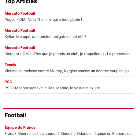
Top Articles
Mercato Football
Pogba - OM : Voilà l'homme qui a tout gâché !
Mercato Football
Kylian Mbappé, un transfert obligatoire cet été ?
Mercato Football
Mercato - OM - «Dès que je prends un club, je t’appellerai» : La promesse de Marcelino au moment de claquer la porte
Tennis
Victime de racisme contre Murray, Kyrgios pousse un énorme coup de gueule !
PSG
PSG : Mbappé achève le Real Madrid, le vestiaire exulte
Football
Équipe de France
Franck Ribéry a osé s'attaquer à Zinedine Zidane en équipe de France : «Je n'aurais jamais fait ça»