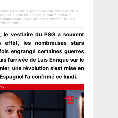
tion, j’ai décidé de prendre en main mes rêves en me
ster en journalisme de sport, je couvre l’actualité
ant d’admiration pour les période de mercato, où un club
ison prochaine.
, le vestiaire du PSG a souvent
n effet, les nombreuses stars
fois engrangé certaines guerres
is l’arrivée de Luis Enrique sur le
rnier, une révolution s’est mise en
Espagnol l’a confirmé ce lundi.