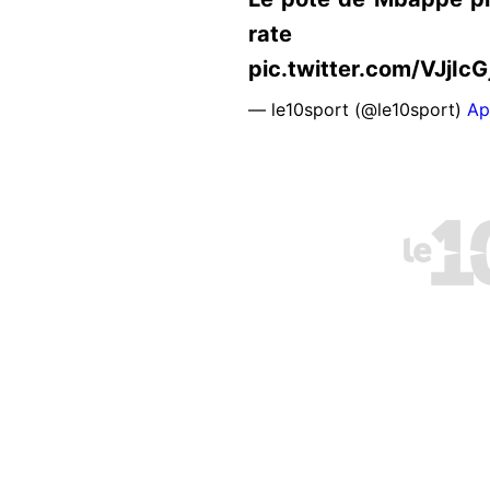
rate https:/
pic.twitter.com/VJjIcG
— le10sport (@le10sport)
Ap