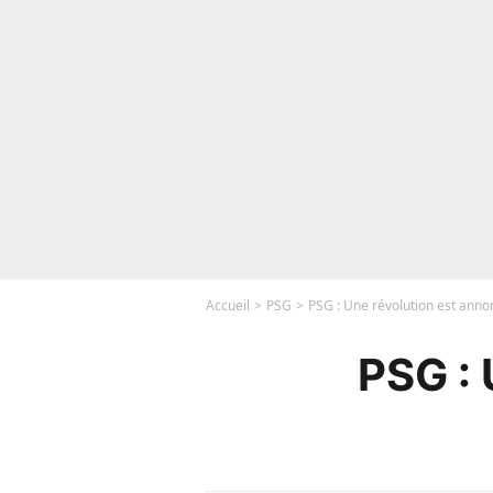
Accueil
PSG
PSG : Une révolution est anno
PSG : 