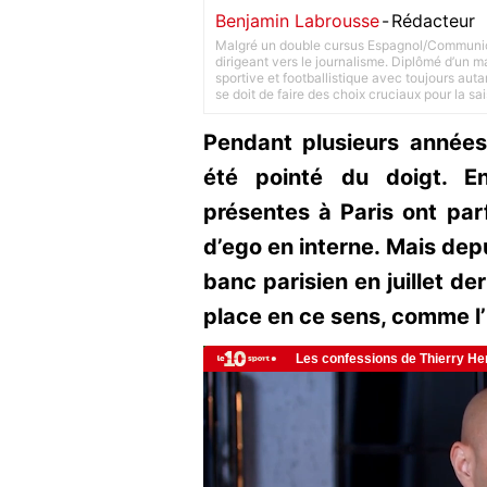
Benjamin Labrousse
-
Rédacteur
Malgré un double cursus Espagnol/Communica
dirigeant vers le journalisme. Diplômé d’un ma
sportive et footballistique avec toujours aut
se doit de faire des choix cruciaux pour la sa
Pendant plusieurs années
été pointé du doigt. E
présentes à Paris ont par
d’ego en interne. Mais depu
banc parisien en juillet de
place en ce sens, comme l’