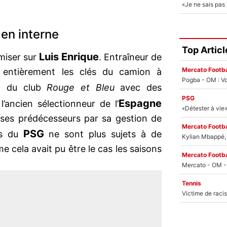
 en interne
Top Articl
Luis Enrique
miser sur
. Entraîneur de
Mercato Footba
nt entièrement les clés du camion à
Pogba - OM : Vo
ein du club
Rouge et Bleu
avec des
PSG
Espagne
l’ancien sélectionneur de l’
ses prédécesseurs par sa gestion de
Mercato Footba
PSG
urs du
ne sont plus sujets à de
Kylian Mbappé, u
cela avait pu être le cas les saisons
Mercato Footba
Tennis