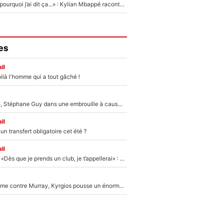
«Je ne sais pas pourquoi j’ai dit ça...» : Kylian Mbappé raconte sa première rencontre avec Zinédine Zidane (et c’est très drôle)
es
ll
ilà l'homme qui a tout gâché !
«Détester à vie», Stéphane Guy dans une embrouille à cause du PSG !
ll
n transfert obligatoire cet été ?
ll
Mercato - OM - «Dès que je prends un club, je t’appellerai» : La promesse de Marcelino au moment de claquer la porte
Victime de racisme contre Murray, Kyrgios pousse un énorme coup de gueule !