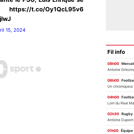
/t.co/Oy1QcL95v6
jlwJ
ril 15, 2024
Fil info
08h00
Mercat
06h00
Footbal
04h00
Footbal
02h30
Rugby
01h00
Équipe