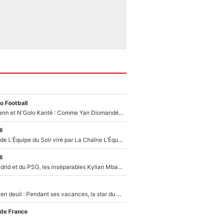
o Football
Antoine Griezmann et N'Golo Kanté : Comme Yan Diomandé, les deux champions du monde ont refusé de signer au PSG !
l
Un chroniqueur de L’Équipe du Soir viré par La Chaîne L’Équipe : Même Olivier Ménard n’avait pas pu empêcher son départ, «je l’ai appris sur Twitter, je l’ai vécu assez mal»
l
Loin du Real Madrid et du PSG, les inséparables Kylian Mbappé et Achraf Hakimi changent d'équipe le temps d'une journée !
Antoine Dupont en deuil : Pendant ses vacances, la star du XV de France a perdu sa grand-mère
 de France