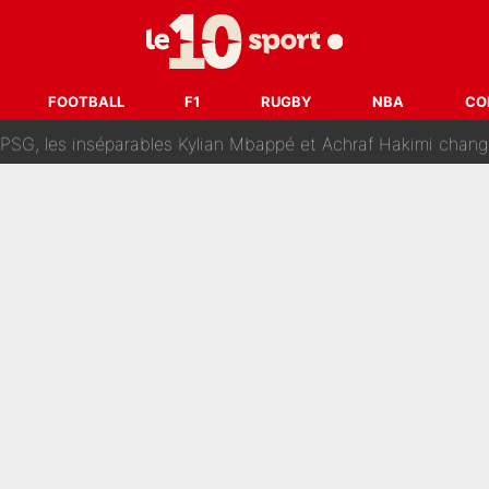
lo Kanté : Comme Yan Diomandé, les deux champions du mon
 par La Chaîne L’Équipe : Même Olivier Ménard n’avait pas pu empêcher son départ, «je 
FOOTBALL
F1
RUGBY
NBA
CO
SG, les inséparables Kylian Mbappé et Achraf Hakimi changent 
Pendant ses vacances, la star du XV de France a perdu sa g
 dit ça...» : Kylian Mbappé raconte sa première rencontre avec Zi