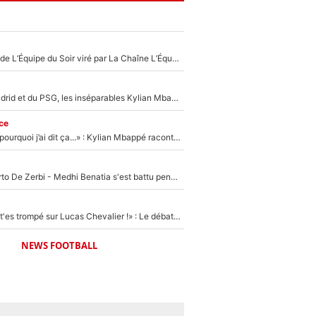
Un chroniqueur de L’Équipe du Soir viré par La Chaîne L’Équipe : Même Olivier Ménard n’avait pas pu empêcher son départ, «je l’ai appris sur Twitter, je l’ai vécu assez mal»
Loin du Real Madrid et du PSG, les inséparables Kylian Mbappé et Achraf Hakimi changent d'équipe le temps d'une journée !
ce
«Je ne sais pas pourquoi j’ai dit ça...» : Kylian Mbappé raconte sa première rencontre avec Zinédine Zidane (et c’est très drôle)
Départ de Roberto De Zerbi - Medhi Benatia s'est battu pendant six mois pour le retenir à l'OM, le PSG a été le naufrage de trop : «Je pars avec toi»
«Admets que tu t'es trompé sur Lucas Chevalier !» : Le débat sur le gardien du PSG vire au clash à l'After Foot
NEWS FOOTBALL