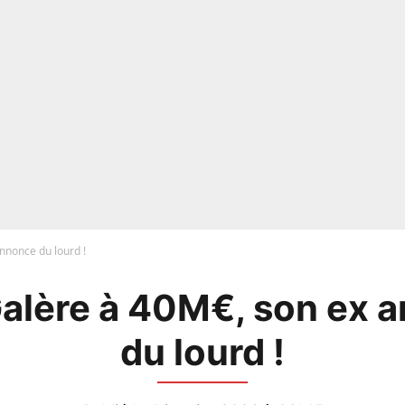
nnonce du lourd !
Galère à 40M€, son ex 
du lourd !