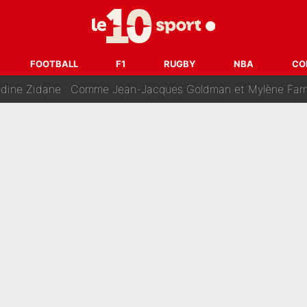
ision : Son transfert au PSG est annoncé en Espagne !
se battre, Safonov numéro un… Le PSG se lance encore dans un gros ch
FOOTBALL
F1
RUGBY
NBA
CO
 Comme Jean-Jacques Goldman et Mylène Farmer, le nouveau sélectionneur de l'équipe 
ès Barcelone ? Les coulisses de la signature historique de Lionel 
on-CMA CGM recrute plusieurs coureurs pour offrir à Paul Seixas une équ