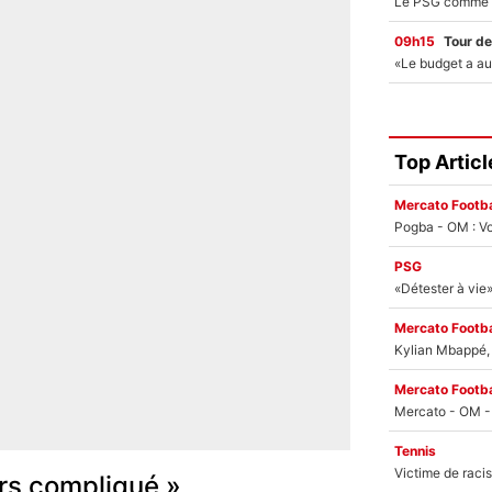
09h15
Tour de
Top Articl
Mercato Footba
Pogba - OM : Vo
PSG
Mercato Footba
Kylian Mbappé, u
Mercato Footba
Tennis
urs compliqué »