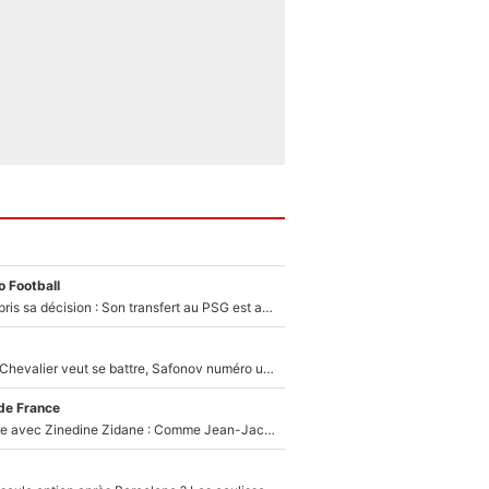
 Football
Ferran Torres a pris sa décision : Son transfert au PSG est annoncé en Espagne !
Suzuki recruté, Chevalier veut se battre, Safonov numéro un… Le PSG se lance encore dans un gros chantier pour le poste de gardien de but
de France
Un documentaire avec Zinedine Zidane : Comme Jean-Jacques Goldman et Mylène Farmer, le nouveau sélectionneur de l'équipe de France a recalé une journaliste très connue