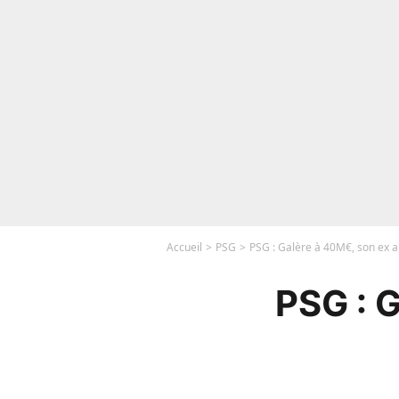
Accueil
PSG
PSG : Galère à 40M€, son ex a
PSG : 