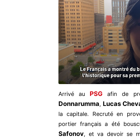
PSG
Arrivé au
afin de p
Donnarumma
Lucas Cheva
,
la capitale. Recruté en pr
portier français a été bous
Safonov
, et va devoir se m