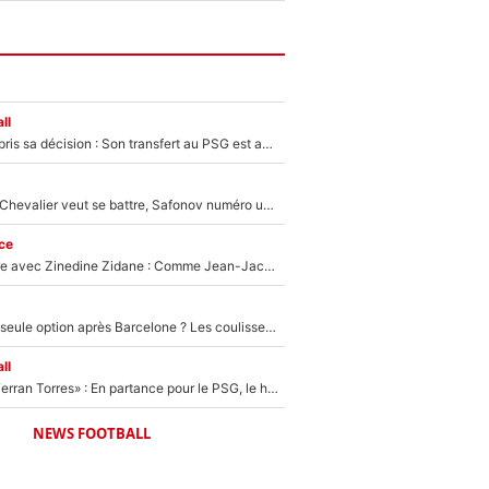
ll
Ferran Torres a pris sa décision : Son transfert au PSG est annoncé en Espagne !
Suzuki recruté, Chevalier veut se battre, Safonov numéro un… Le PSG se lance encore dans un gros chantier pour le poste de gardien de but
ce
Un documentaire avec Zinedine Zidane : Comme Jean-Jacques Goldman et Mylène Farmer, le nouveau sélectionneur de l'équipe de France a recalé une journaliste très connue
Le PSG comme seule option après Barcelone ? Les coulisses de la signature historique de Lionel Messi sont révélées au grand jour !
ll
«Le suicide de Ferran Torres» : En partance pour le PSG, le héros de la finale de la Coupe du monde s'attire les foudres de la presse espagnole !
NEWS FOOTBALL