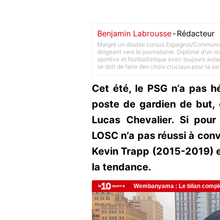
Benjamin Labrousse
-
Rédacteur
Malgré un double cursus Espagnol/Communica
dirigeant vers le journalisme. Diplômé d’un ma
sportive et footballistique avec toujours aut
se doit de faire des choix cruciaux pour la sa
Cet été, le PSG n’a pas hé
poste de gardien de but, 
Lucas Chevalier. Si pour
LOSC n’a pas réussi à conv
Kevin Trapp (2015-2019) e
la tendance.