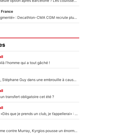
Le PSG comme seule option après Barcelone ? Les coulisses de la signature historique de Lionel Messi sont révélées au grand jour !
 France
«Le budget a augmenté» : Decathlon-CMA CGM recrute plusieurs coureurs pour offrir à Paul Seixas une équipe pour gagner le Tour de France 2027
es
ll
ilà l'homme qui a tout gâché !
«Détester à vie», Stéphane Guy dans une embrouille à cause du PSG !
ll
n transfert obligatoire cet été ?
ll
Mercato - OM - «Dès que je prends un club, je t’appellerai» : La promesse de Marcelino au moment de claquer la porte
Victime de racisme contre Murray, Kyrgios pousse un énorme coup de gueule !