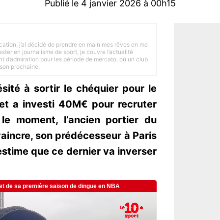
Publié le 4 janvier 2026 à 00h15
tion, j’ai décidé de prendre en main mes rêves en me
ster en journalisme de sport, je couvre l’actualité
ant d’admiration pour les période de mercato, où un club
ison prochaine.
sité à sortir le chéquier pour le
et a investi 40M€ pour recruter
 le moment, l’ancien portier du
aincre, son prédécesseur à Paris
stime que ce dernier va inverser