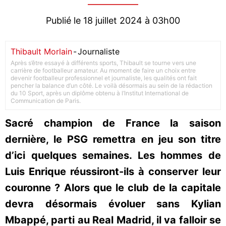
Publié le 18 juillet 2024 à 03h00
Thibault Morlain
-
Journaliste
Après s’être essayé à différents sports, Thibault se tourne vers une
carrière de footballeur amateur. Au moment de faire un choix entre
devenir footballeur professionnel et journaliste, les qualités ont fait
pencher la balance d’un côté. Le voilà désormais au sein de la rédaction
du 10 Sport, après un diplôme obtenu à l’Institut International de
Communication de Paris.
Sacré champion de France la saison
dernière, le PSG remettra en jeu son titre
d’ici quelques semaines. Les hommes de
Luis Enrique réussiront-ils à conserver leur
couronne ? Alors que le club de la capitale
devra désormais évoluer sans Kylian
Mbappé, parti au Real Madrid, il va falloir se