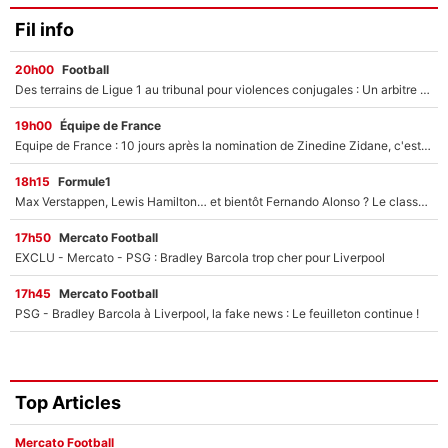
Fil info
20h00
Football
Des terrains de Ligue 1 au tribunal pour violences conjugales : Un arbitre français encourt une peine de 18 mois de prison !
19h00
Équipe de France
Equipe de France : 10 jours après la nomination de Zinedine Zidane, c'est au tour de son fils de prendre un nouveau départ !
18h15
Formule1
Max Verstappen, Lewis Hamilton… et bientôt Fernando Alonso ? Le classement des pilotes les mieux payés en Formule 1 risque de changer !
17h50
Mercato Football
EXCLU - Mercato - PSG : Bradley Barcola trop cher pour Liverpool
17h45
Mercato Football
PSG - Bradley Barcola à Liverpool, la fake news : Le feuilleton continue !
Top Articles
Mercato Football