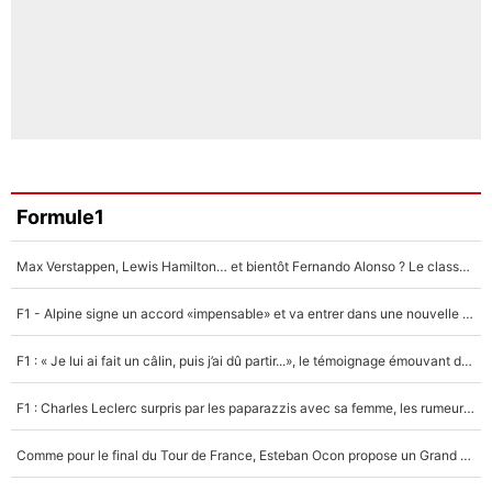
Formule1
Max Verstappen, Lewis Hamilton… et bientôt Fernando Alonso ? Le classement des pilotes les mieux payés en Formule 1 risque de changer !
F1 - Alpine signe un accord «impensable» et va entrer dans une nouvelle dimension : Grande nouvelle pour Pierre Gasly !
F1 : « Je lui ai fait un câlin, puis j’ai dû partir...», le témoignage émouvant de Max Verstappen sur sa fille
F1 : Charles Leclerc surpris par les paparazzis avec sa femme, les rumeurs étaient vraies !
Comme pour le final du Tour de France, Esteban Ocon propose un Grand Prix de Formule 1 à Paris : «Autour de l’Arc de Triomphe, ce serait génial» !