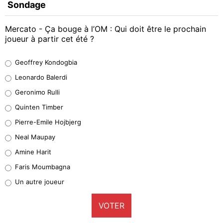
Sondage
Mercato - Ça bouge à l’OM : Qui doit être le prochain
joueur à partir cet été ?
Geoffrey Kondogbia
Geoffrey Kondogbia
38%
Leonardo Balerdi
Leonardo Balerdi
Geronimo Rulli
32%
Quinten Timber
Geronimo Rulli
Pierre-Emile Hojbjerg
5%
Neal Maupay
Quinten Timber
Amine Harit
1%
Faris Moumbagna
Pierre-Emile Hojbjerg
Un autre joueur
9%
VOTER
Neal Maupay
4%