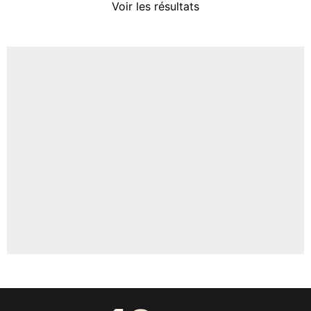
Voir les résultats
Amine Harit
3%
Faris Moumbagna
4%
Un autre joueur
5%
1614 personnes ont participé aux votes.