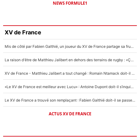
NEWS FORMULE1
XV de France
Mis de côté par Fabien Galthié, un joueur du XV de France partage sa frustration : «ils ne me l’ont pas dit tout de suite»
La raison d'être de Matthieu Jalibert en dehors des terrains de rugby : «Ça m'atteint autant que si tu touches à un membre de ma famille»
XV de France - Matthieu Jalibert a tout changé : Romain Ntamack doit-il s’inquiéter pour sa place à un an de la Coupe du monde ?
«Le XV de France est meilleur avec Lucu» : Antoine Dupont doit-il s’inquiéter pour sa place ?
Le XV de France a trouvé son remplaçant : Fabien Galthié doit-il se passer d'Antoine Dupont ?
ACTUS XV DE FRANCE