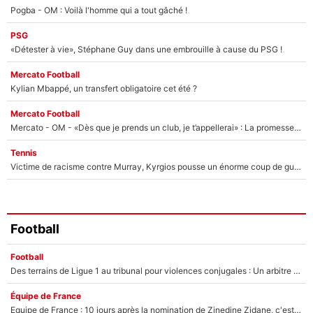
Pogba - OM : Voilà l'homme qui a tout gâché !
PSG
«Détester à vie», Stéphane Guy dans une embrouille à cause du PSG !
Mercato Football
Kylian Mbappé, un transfert obligatoire cet été ?
Mercato Football
Mercato - OM - «Dès que je prends un club, je t’appellerai» : La promesse de Marcelino au moment de claquer la porte
Tennis
Victime de racisme contre Murray, Kyrgios pousse un énorme coup de gueule !
Football
Football
Des terrains de Ligue 1 au tribunal pour violences conjugales : Un arbitre français encourt une peine de 18 mois de prison !
Équipe de France
Equipe de France : 10 jours après la nomination de Zinedine Zidane, c'est au tour de son fils de prendre un nouveau départ !