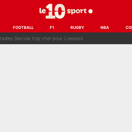
après la nomination de Zinedine Zidane, c'est au tour de son fi
 et bientôt Fernando Alonso ? Le classement des pilotes les mieux p
FOOTBALL
F1
RUGBY
NBA
CO
dley Barcola trop cher pour Liverpool
rpool, la fake news : Le feuilleton continue !
a semaine à 100M€ du PSG qui fait basculer le mercato du PS