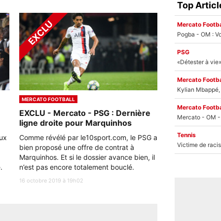
Top Articl
Mercato Footba
Pogba - OM : Vo
PSG
Mercato Footba
Kylian Mbappé, u
MERCATO FOOTBALL
Mercato Footba
EXCLU - Mercato - PSG : Dernière
ligne droite pour Marquinhos
Tennis
eux
Comme révélé par le10sport.com, le PSG a
bien proposé une offre de contrat à
Marquinhos. Et si le dossier avance bien, il
.
n’est pas encore totalement bouclé.
16 octobre 2019 à 19h02