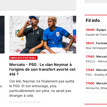
Fil info
19h00
Équipe
18h15
Formul
17h50
Mercato
MERCATO FOOTBALL
Mercato - PSG : Le clan Neymar à
l’origine de son transfert avorté cet
17h45
Mercato
été ?
Cet été, Neymar n’a finalement pas quitté
17h00
Mercato
du
le PSG. Et son entourage, plus
particulièrement son père, ne serait pas
s
étranger à cela.
16 octobre 2019 à 19h34