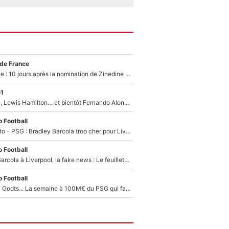
 de France
Equipe de France : 10 jours après la nomination de Zinedine Zidane, c'est au tour de son fils de prendre un nouveau départ !
e1
Max Verstappen, Lewis Hamilton… et bientôt Fernando Alonso ? Le classement des pilotes les mieux payés en Formule 1 risque de changer !
 Football
EXCLU - Mercato - PSG : Bradley Barcola trop cher pour Liverpool
 Football
PSG - Bradley Barcola à Liverpool, la fake news : Le feuilleton continue !
 Football
Akliouche, Mika Godts... La semaine à 100M€ du PSG qui fait basculer le mercato du PSG !