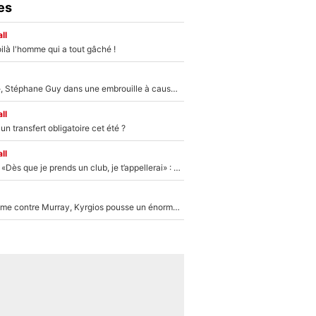
es
ll
ilà l'homme qui a tout gâché !
«Détester à vie», Stéphane Guy dans une embrouille à cause du PSG !
ll
n transfert obligatoire cet été ?
ll
Mercato - OM - «Dès que je prends un club, je t’appellerai» : La promesse de Marcelino au moment de claquer la porte
Victime de racisme contre Murray, Kyrgios pousse un énorme coup de gueule !