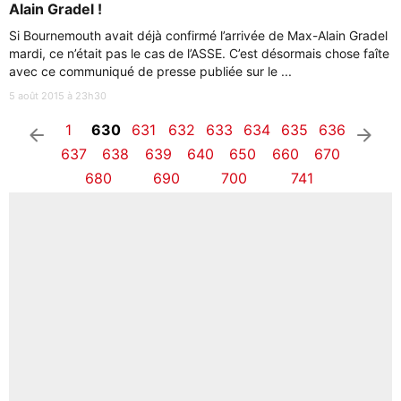
Alain Gradel !
Si Bournemouth avait déjà confirmé l’arrivée de Max-Alain Gradel
mardi, ce n’était pas le cas de l’ASSE. C’est désormais chose faîte
avec ce communiqué de presse publiée sur le ...
5 août 2015 à 23h30
1
630
631
632
633
634
635
636
arrow_left
arrow_right
637
638
639
640
650
660
670
680
690
700
741