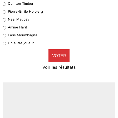
Quinten Timber
Geronimo Rulli
Pierre-Emile Hojbjerg
5%
Neal Maupay
Quinten Timber
Amine Harit
1%
Faris Moumbagna
Pierre-Emile Hojbjerg
Un autre joueur
9%
VOTER
Neal Maupay
4%
Voir les résultats
Amine Harit
3%
Faris Moumbagna
4%
Un autre joueur
5%