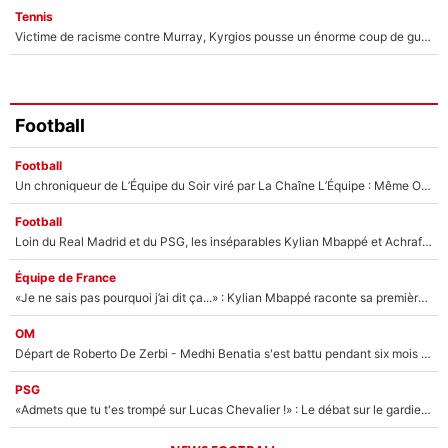
Tennis
Victime de racisme contre Murray, Kyrgios pousse un énorme coup de gueule !
Football
Football
Un chroniqueur de L’Équipe du Soir viré par La Chaîne L’Équipe : Même Olivier Ménard n’avait pas pu empêcher son départ, «je l’ai appris sur Twitter, je l’ai vécu assez mal»
Football
Loin du Real Madrid et du PSG, les inséparables Kylian Mbappé et Achraf Hakimi changent d'équipe le temps d'une journée !
Équipe de France
«Je ne sais pas pourquoi j’ai dit ça...» : Kylian Mbappé raconte sa première rencontre avec Zinédine Zidane (et c’est très drôle)
OM
Départ de Roberto De Zerbi - Medhi Benatia s'est battu pendant six mois pour le retenir à l'OM, le PSG a été le naufrage de trop : «Je pars avec toi»
PSG
«Admets que tu t'es trompé sur Lucas Chevalier !» : Le débat sur le gardien du PSG vire au clash à l'After Foot