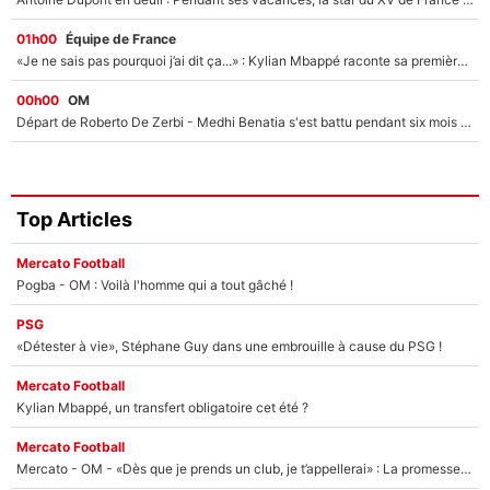
01h00
Équipe de France
«Je ne sais pas pourquoi j’ai dit ça...» : Kylian Mbappé raconte sa première rencontre avec Zinédine Zidane (et c’est très drôle)
00h00
OM
Départ de Roberto De Zerbi - Medhi Benatia s'est battu pendant six mois pour le retenir à l'OM, le PSG a été le naufrage de trop : «Je pars avec toi»
Top Articles
Mercato Football
Pogba - OM : Voilà l'homme qui a tout gâché !
PSG
«Détester à vie», Stéphane Guy dans une embrouille à cause du PSG !
Mercato Football
Kylian Mbappé, un transfert obligatoire cet été ?
Mercato Football
Mercato - OM - «Dès que je prends un club, je t’appellerai» : La promesse de Marcelino au moment de claquer la porte