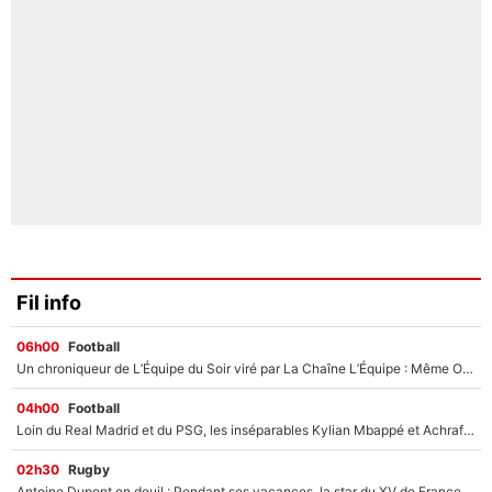
Fil info
06h00
Football
Un chroniqueur de L’Équipe du Soir viré par La Chaîne L’Équipe : Même Olivier Ménard n’avait pas pu empêcher son départ, «je l’ai appris sur Twitter, je l’ai vécu assez mal»
04h00
Football
Loin du Real Madrid et du PSG, les inséparables Kylian Mbappé et Achraf Hakimi changent d'équipe le temps d'une journée !
02h30
Rugby
Antoine Dupont en deuil : Pendant ses vacances, la star du XV de France a perdu sa grand-mère