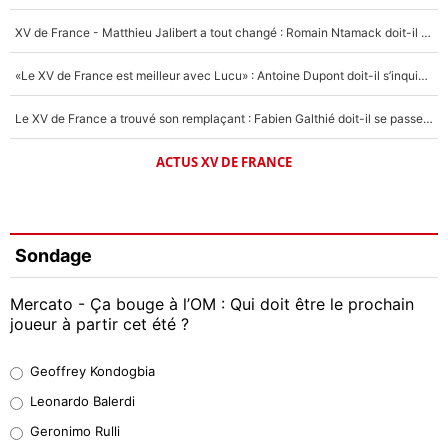
XV de France - Matthieu Jalibert a tout changé : Romain Ntamack doit-il s’inquiéter pour sa place à un an de la Coupe du monde ?
«Le XV de France est meilleur avec Lucu» : Antoine Dupont doit-il s’inquiéter pour sa place ?
Le XV de France a trouvé son remplaçant : Fabien Galthié doit-il se passer d'Antoine Dupont ?
ACTUS XV DE FRANCE
Sondage
Mercato - Ça bouge à l’OM : Qui doit être le prochain
joueur à partir cet été ?
Geoffrey Kondogbia
Geoffrey Kondogbia
38%
Leonardo Balerdi
Leonardo Balerdi
Geronimo Rulli
32%