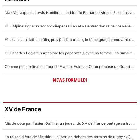
Max Verstappen, Lewis Hamilton… et bientôt Fernando Alonso ? Le classement des pilotes les mieux payés en Formule 1 risque de changer !
F1 - Alpine signe un accord «impensable» et va entrer dans une nouvelle dimension : Grande nouvelle pour Pierre Gasly !
F1 : « Je lui ai fait un câlin, puis j’ai dû partir...», le témoignage émouvant de Max Verstappen sur sa fille
F1 : Charles Leclerc surpris par les paparazzis avec sa femme, les rumeurs étaient vraies !
Comme pour le final du Tour de France, Esteban Ocon propose un Grand Prix de Formule 1 à Paris : «Autour de l’Arc de Triomphe, ce serait génial» !
NEWS FORMULE1
XV de France
Mis de côté par Fabien Galthié, un joueur du XV de France partage sa frustration : «ils ne me l’ont pas dit tout de suite»
La raison d'être de Matthieu Jalibert en dehors des terrains de rugby : «Ça m'atteint autant que si tu touches à un membre de ma famille»