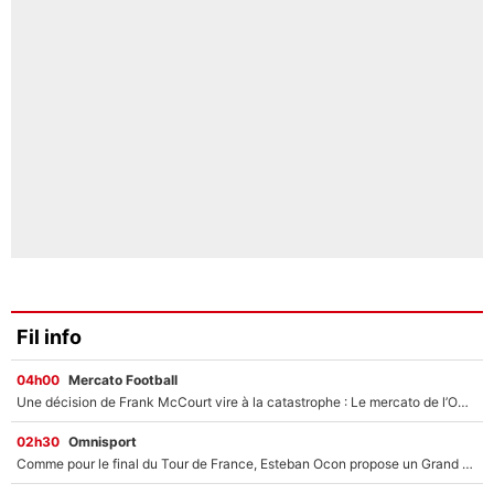
Fil info
04h00
Mercato Football
Une décision de Frank McCourt vire à la catastrophe : Le mercato de l’OM provoque de nouvelles tensions en pleine crise financière !
02h30
Omnisport
Comme pour le final du Tour de France, Esteban Ocon propose un Grand Prix de Formule 1 à Paris : «Autour de l’Arc de Triomphe, ce serait génial» !