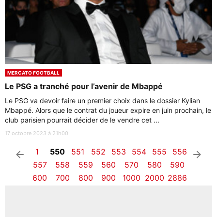
MERCATO FOOTBALL
Le PSG a tranché pour l’avenir de Mbappé
Le PSG va devoir faire un premier choix dans le dossier Kylian
Mbappé. Alors que le contrat du joueur expire en juin prochain, le
club parisien pourrait décider de le vendre cet ...
17 octobre 2023 à 21h00
1
550
551
552
553
554
555
556
arrow_left
arrow_right
557
558
559
560
570
580
590
600
700
800
900
1000
2000
2886