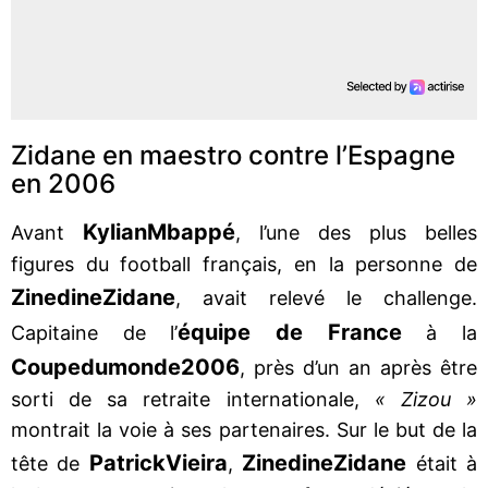
Zidane en maestro contre l’Espagne
en 2006
Kylian
Mbappé
Avant
, l’une des plus belles
figures du football français, en la personne de
Zinedine
Zidane
, avait relevé le challenge.
équipe de France
Capitaine de l’
à la
Coupe
du
monde
2006
, près d’un an après être
sorti de sa retraite internationale,
« Zizou »
montrait la voie à ses partenaires. Sur le but de la
Patrick
Vieira
Zinedine
Zidane
tête de
,
était à