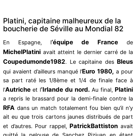
Platini, capitaine malheureux de la
boucherie de Séville au Mondial 82
’équipe de France
En Espagne, l
de
Michel
Platini
avait atteint le dernier carré de la
Coupe
du
monde
1982
Bleus
. Le capitaine des
Euro 1980,
qui avaient d’ailleurs manqué l’
a pour
sa part raté les 1/8ème et 1/4 de finale face à
Autriche
’Irlande du nord.
Platini
l’
et l
Au final,
a repris le brassard pour la demi-finale contre la
RFA
dans un match totalement fou bien qu’il n’y
ait eu que trois cartons jaunes distribués de part
Patrick
Battiston
et d’autres. Pour rappel,
avait
quitté la pelouse de Sanchez Pizjuan en étant