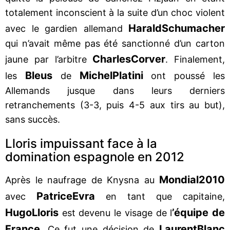
totalement inconscient à la suite d’un choc violent
Harald
Schumacher
avec le gardien allemand
qui n’avait même pas été sanctionné d’un carton
Charles
Corver
jaune par l’arbitre
. Finalement,
Bleus
Michel
Platini
les
de
ont poussé les
Allemands jusque dans leurs derniers
retranchements (3-3, puis 4-5 aux tirs au but),
sans succès.
Lloris impuissant face à la
domination espagnole en 2012
Mondial
2010
Après le naufrage de Knysna au
Patrice
Evra
avec
en tant que capitaine,
Hugo
Lloris
’équipe de
est devenu le visage de l
France
Laurent
Blanc
. Ce fut une décision de