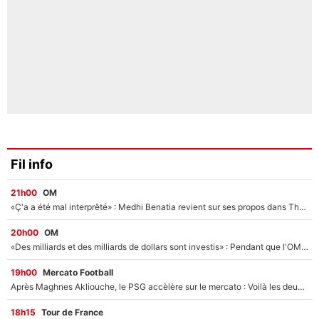
Fil info
21h00
OM
«Ç'a a été mal interprêté» : Medhi Benatia revient sur ses propos dans The Bridge et précise ses conditions pour rejoindre le PSG !
20h00
OM
«Des milliards et des milliards de dollars sont investis» : Pendant que l'OM est en pleine crise financière, Frank McCourt lance un nouveau projet à 260M€ !
19h00
Mercato Football
Après Maghnes Akliouche, le PSG accèlère sur le mercato : Voilà les deux nouvelles recrues qui vont signer la semaine prochaine ?
18h15
Tour de France