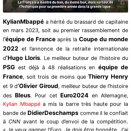
Kylian
Mbappé
a hérité du brassard de capitaine
en mars 2023, soit au premier rassemblement de
’équipe de France
Coupe du monde
l
après la
2022
et l’annonce de la retraite internationale
’Hugo Lloris
d
. Le meilleur buteur de l’histoire du
PSG
équipe de
est déjà à 48 réalisations en
France
Thierry Henry
, soit trois de moins que
’Olivier Giroud
et 9 d
, meilleur buteur de l’histoire
Bleus
Euro
2024
des
. Pour cet
en Allemagne,
Kylian Mbappé
a mis la barre très haute pour la
Didier
Deschamps
bande de
comme il le confiait
à
CNN
avant le coup d’envoi de la compétition.
« Je veux gagner l'Euro. Je dois être honnête. J'ai