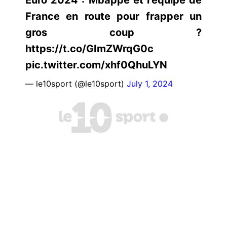
France en route pour frapper un
gros coup ?
https://t.co/GImZWrqG0c
pic.twitter.com/xhf0QhuLYN
— le10sport (@le10sport)
July 1, 2024