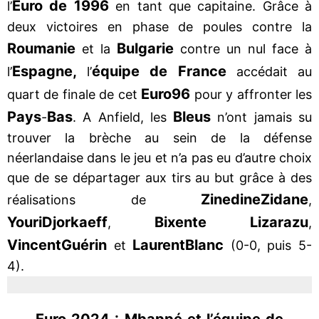
Euro de 1996
l’
en tant que capitaine. Grâce à
deux victoires en phase de poules contre la
Roumanie
Bulgarie
et la
contre un nul face à
Espagne,
équipe de France
l’
l’
accédait au
Euro
96
quart de finale de cet
pour y affronter les
Pays
Bas
Bleus
-
. A Anfield, les
n’ont jamais su
trouver la brèche au sein de la défense
néerlandaise dans le jeu et n’a pas eu d’autre choix
que de se départager aux tirs au but grâce à des
Zinedine
Zidane
réalisations de
,
Youri
Djorkaeff
Bixente Lizarazu
,
,
Vincent
Guérin
Laurent
Blanc
et
(0-0, puis 5-
4).
Euro 2024 : Mbappé et l’équipe de