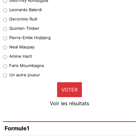
Geoffrey Kondogbia
38%
Leonardo Balerdi
Leonardo Balerdi
Geronimo Rulli
32%
Quinten Timber
Geronimo Rulli
Pierre-Emile Hojbjerg
5%
Neal Maupay
Quinten Timber
Amine Harit
1%
Faris Moumbagna
Pierre-Emile Hojbjerg
Un autre joueur
9%
VOTER
Neal Maupay
4%
Voir les résultats
Amine Harit
3%
Faris Moumbagna
Formule1
4%