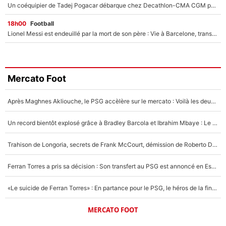
Un coéquipier de Tadej Pogacar débarque chez Decathlon-CMA CGM pour épauler Paul Seixas : «Mes meilleures années sont à venir»
18h00
Football
Lionel Messi est endeuillé par la mort de son père : Vie à Barcelone, transfert au PSG... voilà comment Jorge Messi a joué un rôle essentiel dans sa carrière !
Mercato Foot
Après Maghnes Akliouche, le PSG accèlère sur le mercato : Voilà les deux nouvelles recrues qui vont signer la semaine prochaine ?
Un record bientôt explosé grâce à Bradley Barcola et Ibrahim Mbaye : Le PSG sur le point de réaliser un mercato historique ?
Trahison de Longoria, secrets de Frank McCourt, démission de Roberto De Zerbi : Medhi Benatia se lâche sur son départ de l'OM et fait d'importantes révélations
Ferran Torres a pris sa décision : Son transfert au PSG est annoncé en Espagne !
«Le suicide de Ferran Torres» : En partance pour le PSG, le héros de la finale de la Coupe du monde s'attire les foudres de la presse espagnole !
MERCATO FOOT