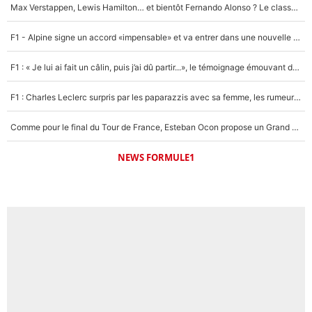
Max Verstappen, Lewis Hamilton… et bientôt Fernando Alonso ? Le classement des pilotes les mieux payés en Formule 1 risque de changer !
Un autre joueur
5%
F1 - Alpine signe un accord «impensable» et va entrer dans une nouvelle dimension : Grande nouvelle pour Pierre Gasly !
1656 personnes ont participé aux votes.
F1 : « Je lui ai fait un câlin, puis j’ai dû partir...», le témoignage émouvant de Max Verstappen sur sa fille
F1 : Charles Leclerc surpris par les paparazzis avec sa femme, les rumeurs étaient vraies !
Comme pour le final du Tour de France, Esteban Ocon propose un Grand Prix de Formule 1 à Paris : «Autour de l’Arc de Triomphe, ce serait génial» !
NEWS FORMULE1