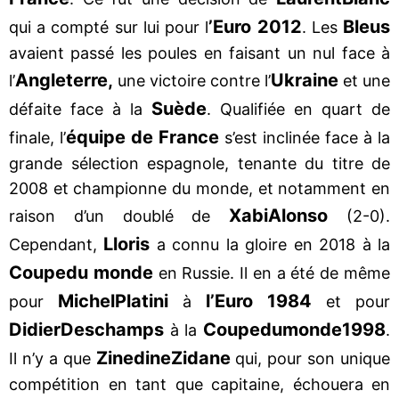
’Euro 2012
Bleus
qui a compté sur lui pour l
. Les
avaient passé les poules en faisant un nul face à
Angleterre,
Ukraine
l’
une victoire contre l’
et une
Suède
défaite face à la
. Qualifiée en quart de
équipe de France
finale, l’
s’est inclinée face à la
grande sélection espagnole, tenante du titre de
2008 et championne du monde, et notamment en
Xabi
Alonso
raison d’un doublé de
(2-0).
Lloris
Cependant,
a connu la gloire en 2018 à la
Coupe
du monde
en Russie. Il en a été de même
Michel
Platini
l’Euro 1984
pour
à
et pour
Didier
Deschamps
Coupe
du
monde
1998
à la
.
Zinedine
Zidane
Il n’y a que
qui, pour son unique
compétition en tant que capitaine, échouera en