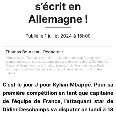
s’écrit en
Allemagne !
Publié le 1 juillet 2024 à 15h00
Thomas Bourseau
-
Rédacteur
Féru de sport, Thomas a grandi entre le ballon rond du football et le
orange du basket, ses deux coups de cœur depuis toujours. Diplômé d’un
Master et d’une Licence à l’Institut Européen du Journalisme de Paris, il
suit toujours de très près les aventures d’Arsenal et des Los Angeles
Lakers.
C’est le jour J pour Kylian Mbappé. Pour sa
première compétition en tant que capitaine
de l’équipe de France, l’attaquant star de
Didier Deschamps va disputer ce lundi à 18