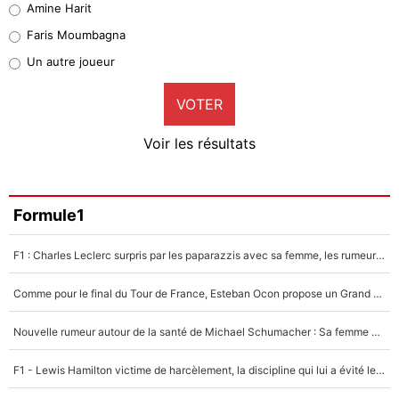
Amine Harit
1%
Faris Moumbagna
Pierre-Emile Hojbjerg
Un autre joueur
9%
VOTER
Neal Maupay
4%
Voir les résultats
Amine Harit
3%
Faris Moumbagna
Formule1
4%
F1 : Charles Leclerc surpris par les paparazzis avec sa femme, les rumeurs étaient vraies !
Un autre joueur
5%
Comme pour le final du Tour de France, Esteban Ocon propose un Grand Prix de Formule 1 à Paris : «Autour de l’Arc de Triomphe, ce serait génial» !
1461 personnes ont participé aux votes.
Nouvelle rumeur autour de la santé de Michael Schumacher : Sa femme Corinna sort du silence
F1 - Lewis Hamilton victime de harcèlement, la discipline qui lui a évité le pire : «J'aurais probablement mal tourné»