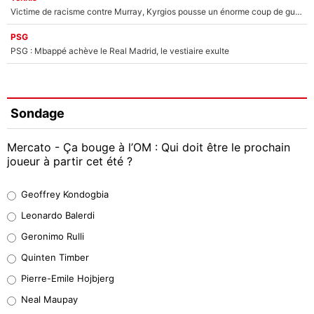
Victime de racisme contre Murray, Kyrgios pousse un énorme coup de gueule !
PSG
PSG : Mbappé achève le Real Madrid, le vestiaire exulte
Sondage
Mercato - Ça bouge à l’OM : Qui doit être le prochain
joueur à partir cet été ?
Geoffrey Kondogbia
Geoffrey Kondogbia
38%
Leonardo Balerdi
Leonardo Balerdi
Geronimo Rulli
32%
Quinten Timber
Geronimo Rulli
Pierre-Emile Hojbjerg
4%
Neal Maupay
Quinten Timber