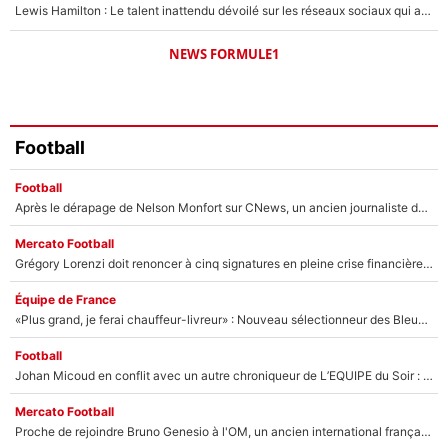
Lewis Hamilton : Le talent inattendu dévoilé sur les réseaux sociaux qui a impressionné Kim Kardashian pendant leurs vacances en amoureux !
NEWS FORMULE1
Football
Football
Après le dérapage de Nelson Monfort sur CNews, un ancien journaliste de France Télévisions relance la polémique sur les incendies en Gironde
Mercato Football
Grégory Lorenzi doit renoncer à cinq signatures en pleine crise financière : L’IA propose sept noms à l’OM pour un mercato réussi... à seulement 5M€ !
Équipe de France
«Plus grand, je ferai chauffeur-livreur» : Nouveau sélectionneur des Bleus, Zinédine Zidane s’était imaginé un avenir très différent lorsqu'il était enfant
Football
Johan Micoud en conflit avec un autre chroniqueur de L’EQUIPE du Soir : «Pendant un moment, je ne les ai pas remis ensemble dans l'émission»
Mercato Football
Proche de rejoindre Bruno Genesio à l'OM, un ancien international français va finalement débarquer... sur RMC !