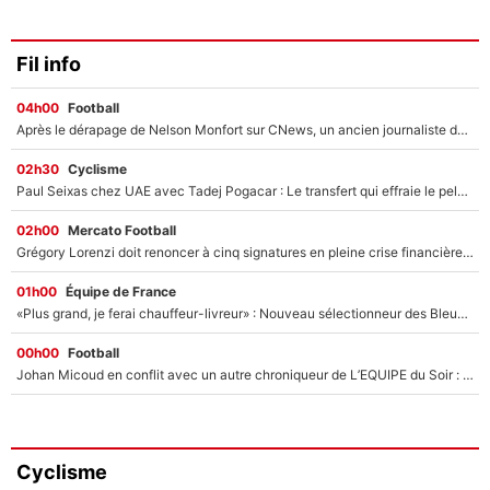
Fil info
04h00
Football
Après le dérapage de Nelson Monfort sur CNews, un ancien journaliste de France Télévisions relance la polémique sur les incendies en Gironde
02h30
Cyclisme
Paul Seixas chez UAE avec Tadej Pogacar : Le transfert qui effraie le peloton, «c’est la pire des choses qui puisse arriver»
02h00
Mercato Football
Grégory Lorenzi doit renoncer à cinq signatures en pleine crise financière : L’IA propose sept noms à l’OM pour un mercato réussi... à seulement 5M€ !
01h00
Équipe de France
«Plus grand, je ferai chauffeur-livreur» : Nouveau sélectionneur des Bleus, Zinédine Zidane s’était imaginé un avenir très différent lorsqu'il était enfant
00h00
Football
Johan Micoud en conflit avec un autre chroniqueur de L’EQUIPE du Soir : «Pendant un moment, je ne les ai pas remis ensemble dans l'émission»
Cyclisme