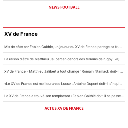
NEWS FOOTBALL
XV de France
Mis de côté par Fabien Galthié, un joueur du XV de France partage sa frustration : «ils ne me l’ont pas dit tout de suite»
La raison d'être de Matthieu Jalibert en dehors des terrains de rugby : «Ça m'atteint autant que si tu touches à un membre de ma famille»
XV de France - Matthieu Jalibert a tout changé : Romain Ntamack doit-il s’inquiéter pour sa place à un an de la Coupe du monde ?
«Le XV de France est meilleur avec Lucu» : Antoine Dupont doit-il s’inquiéter pour sa place ?
Le XV de France a trouvé son remplaçant : Fabien Galthié doit-il se passer d'Antoine Dupont ?
ACTUS XV DE FRANCE