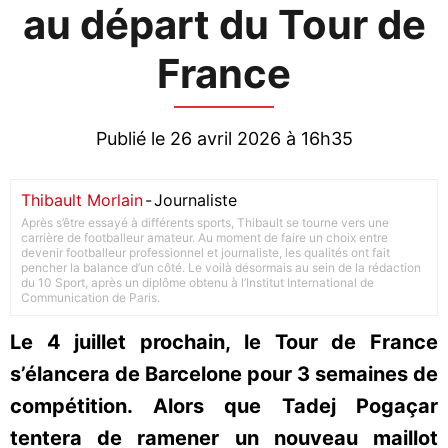
au départ du Tour de
France
Publié le 26 avril 2026 à 16h35
Thibault Morlain
-
Journaliste
Après s’être essayé à différents sports, Thibault se tourne vers une
carrière de footballeur amateur. Au moment de faire un choix entre
devenir footballeur professionnel et journaliste, les qualités ont fait
pencher la balance d’un côté. Le voilà désormais au sein de la rédaction
du 10 Sport, après un diplôme obtenu à l’Institut International de
Communication de Paris.
Le 4 juillet prochain, le Tour de France
s’élancera de Barcelone pour 3 semaines de
compétition. Alors que Tadej Pogaçar
tentera de ramener un nouveau maillot