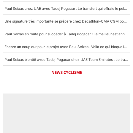
Paul Seixas chez UAE avec Tadej Pogacar : Le transfert qui effraie le peloton, «c’est la pire des choses qui puisse arriver»
Une signature très importante se prépare chez Decathlon-CMA CGM pour aider Paul Seixas à gagner le Tour de France 2027
Paul Seixas en route pour succéder à Tadej Pogacar : Le meilleur est annoncé pour l’avenir de la pépite française
Encore un coup dur pour le projet avec Paul Seixas : Voilà ce qui bloque le transfert d’un coureur chez Decathlon-CMA CGM
Paul Seixas bientôt avec Tadej Pogacar chez UAE Team Emirates : Le transfert surprise qui se prépare après le Tour de France 2026 !
NEWS CYCLISME