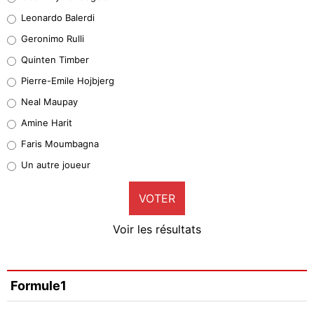
38%
Leonardo Balerdi
Leonardo Balerdi
Geronimo Rulli
32%
Quinten Timber
Geronimo Rulli
Pierre-Emile Hojbjerg
5%
Neal Maupay
Quinten Timber
Amine Harit
1%
Faris Moumbagna
Pierre-Emile Hojbjerg
Un autre joueur
9%
VOTER
Neal Maupay
4%
Voir les résultats
Amine Harit
3%
Faris Moumbagna
Formule1
4%