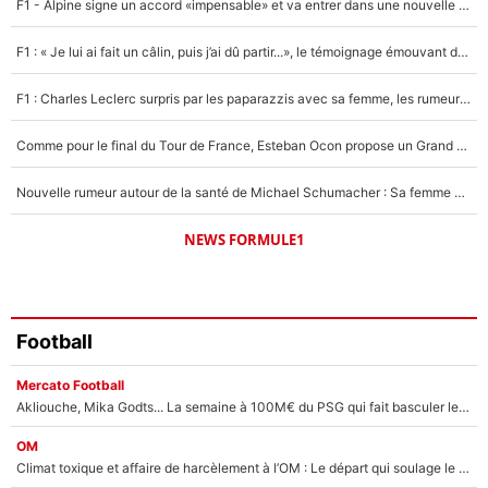
F1 - Alpine signe un accord «impensable» et va entrer dans une nouvelle dimension : Grande nouvelle pour Pierre Gasly !
Un autre joueur
5%
F1 : « Je lui ai fait un câlin, puis j’ai dû partir...», le témoignage émouvant de Max Verstappen sur sa fille
1598 personnes ont participé aux votes.
F1 : Charles Leclerc surpris par les paparazzis avec sa femme, les rumeurs étaient vraies !
Comme pour le final du Tour de France, Esteban Ocon propose un Grand Prix de Formule 1 à Paris : «Autour de l’Arc de Triomphe, ce serait génial» !
Nouvelle rumeur autour de la santé de Michael Schumacher : Sa femme Corinna sort du silence
NEWS FORMULE1
Football
Mercato Football
Akliouche, Mika Godts... La semaine à 100M€ du PSG qui fait basculer le mercato du PSG !
OM
Climat toxique et affaire de harcèlement à l’OM : Le départ qui soulage le vestiaire de Bruno Genesio