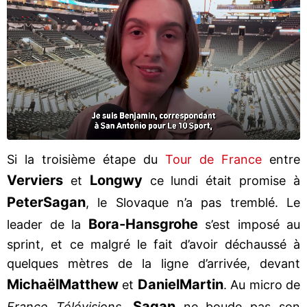
Si la troisième étape du
Tour de France
entre
Verviers
Longwy
et
ce lundi était promise à
Peter
Sagan
, le Slovaque n’a pas tremblé. Le
Bora-Hansgrohe
leader de la
s’est imposé au
sprint, et ce malgré le fait d’avoir déchaussé à
quelques mètres de la ligne d’arrivée, devant
Michaël
Matthew
Daniel
Martin
et
. Au micro de
Sagan
France Télévisions
,
ne boude pas son