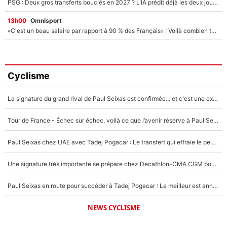
PSG : Deux gros transferts bouclés en 2027 ? L'IA prédit déjà les deux joueurs qui pourraient rejoindre Luis Enrique !
13h00
Omnisport
«C'est un beau salaire par rapport à 90 % des Français» : Voilà combien touchait Nelson Monfort sur France Télévisions avant de rejoindre CNews
Cyclisme
La signature du grand rival de Paul Seixas est confirmée... et c'est une excellente nouvelle pour l'équipe Decathlon-CMA CGM !
Tour de France - Échec sur échec, voilà ce que l’avenir réserve à Paul Seixas : «Tant qu’il y aura un Pogacar comme celui-là...»
Paul Seixas chez UAE avec Tadej Pogacar : Le transfert qui effraie le peloton, «c’est la pire des choses qui puisse arriver»
Une signature très importante se prépare chez Decathlon-CMA CGM pour aider Paul Seixas à gagner le Tour de France 2027
Paul Seixas en route pour succéder à Tadej Pogacar : Le meilleur est annoncé pour l’avenir de la pépite française
NEWS CYCLISME