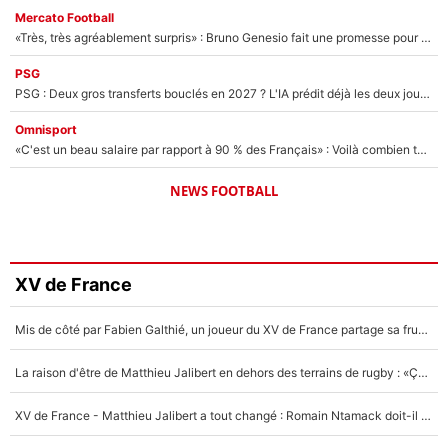
Mercato Football
«Très, très agréablement surpris» : Bruno Genesio fait une promesse pour la suite du mercato de l’OM et rassure les supporters
PSG
PSG : Deux gros transferts bouclés en 2027 ? L'IA prédit déjà les deux joueurs qui pourraient rejoindre Luis Enrique !
Omnisport
«C'est un beau salaire par rapport à 90 % des Français» : Voilà combien touchait Nelson Monfort sur France Télévisions avant de rejoindre CNews
NEWS FOOTBALL
XV de France
Mis de côté par Fabien Galthié, un joueur du XV de France partage sa frustration : «ils ne me l’ont pas dit tout de suite»
La raison d'être de Matthieu Jalibert en dehors des terrains de rugby : «Ça m'atteint autant que si tu touches à un membre de ma famille»
XV de France - Matthieu Jalibert a tout changé : Romain Ntamack doit-il s’inquiéter pour sa place à un an de la Coupe du monde ?