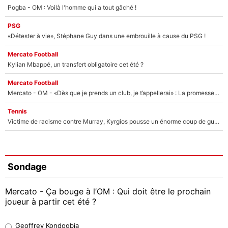
Pogba - OM : Voilà l'homme qui a tout gâché !
PSG
«Détester à vie», Stéphane Guy dans une embrouille à cause du PSG !
Mercato Football
Kylian Mbappé, un transfert obligatoire cet été ?
Mercato Football
Mercato - OM - «Dès que je prends un club, je t’appellerai» : La promesse de Marcelino au moment de claquer la porte
Tennis
Victime de racisme contre Murray, Kyrgios pousse un énorme coup de gueule !
Sondage
Mercato - Ça bouge à l’OM : Qui doit être le prochain
joueur à partir cet été ?
Geoffrey Kondogbia
Geoffrey Kondogbia