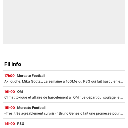
Fil info
17h00
Mercato Football
Akliouche, Mika Godts... La semaine à 100M€ du PSG qui fait basculer le mercato du PSG !
16h00
OM
Climat toxique et affaire de harcèlement à l’OM : Le départ qui soulage le vestiaire de Bruno Genesio
15h00
Mercato Football
«Très, très agréablement surpris» : Bruno Genesio fait une promesse pour la suite du mercato de l’OM et rassure les supporters
14h00
PSG