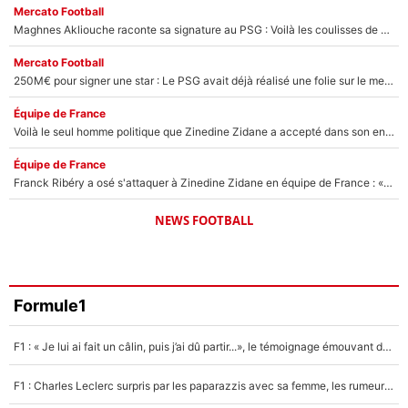
Mercato Football
Maghnes Akliouche raconte sa signature au PSG : Voilà les coulisses de son transfert de rêve à 50M€
Mercato Football
250M€ pour signer une star : Le PSG avait déjà réalisé une folie sur le mercato bien avant Neymar !
Équipe de France
Voilà le seul homme politique que Zinedine Zidane a accepté dans son entourage : «Je garde un très bon souvenir de lui»
Équipe de France
Franck Ribéry a osé s'attaquer à Zinedine Zidane en équipe de France : «Je n'aurais jamais fait ça»
NEWS FOOTBALL
Formule1
F1 : « Je lui ai fait un câlin, puis j’ai dû partir...», le témoignage émouvant de Max Verstappen sur sa fille
F1 : Charles Leclerc surpris par les paparazzis avec sa femme, les rumeurs étaient vraies !