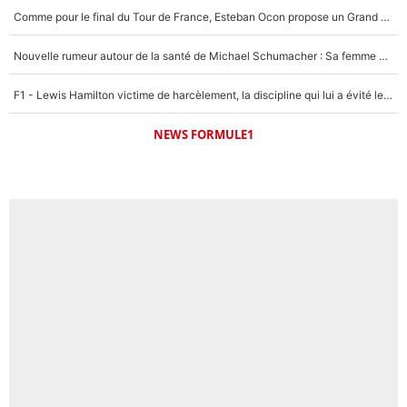
Comme pour le final du Tour de France, Esteban Ocon propose un Grand Prix de Formule 1 à Paris : «Autour de l’Arc de Triomphe, ce serait génial» !
Nouvelle rumeur autour de la santé de Michael Schumacher : Sa femme Corinna sort du silence
F1 - Lewis Hamilton victime de harcèlement, la discipline qui lui a évité le pire : «J'aurais probablement mal tourné»
NEWS FORMULE1