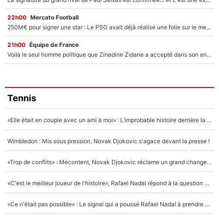
22h00
Mercato Football
250M€ pour signer une star : Le PSG avait déjà réalisé une folie sur le mercato bien avant Neymar !
21h00
Équipe de France
Voilà le seul homme politique que Zinedine Zidane a accepté dans son entourage : «Je garde un très bon souvenir de lui»
Tennis
«Elle était en couple avec un ami à moi» : L’improbable histoire derrière la «seule relation longue» de Novak Djokovic
Wimbledon : Mis sous pression, Novak Djokovic s'agace devant la presse !
«Trop de conflits» : Mécontent, Novak Djokovic réclame un grand changement !
«C'est le meilleur joueur de l'histoire», Rafael Nadal répond à la question que tout le monde se pose !
«Ce n'était pas possible» : Le signal qui a poussé Rafael Nadal à prendre sa retraite !