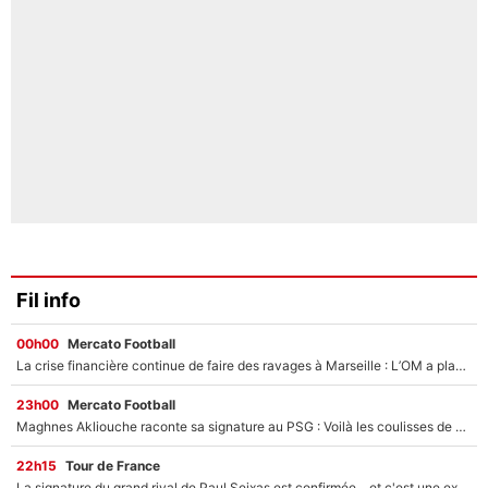
Fil info
00h00
Mercato Football
La crise financière continue de faire des ravages à Marseille : L’OM a placé 12 joueurs sur le marché des transferts… et ça pourrait lui rapporter près de 100M€ !
23h00
Mercato Football
Maghnes Akliouche raconte sa signature au PSG : Voilà les coulisses de son transfert de rêve à 50M€
22h15
Tour de France
La signature du grand rival de Paul Seixas est confirmée... et c'est une excellente nouvelle pour l'équipe Decathlon-CMA CGM !