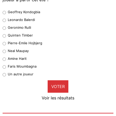
Geoffrey Kondogbia
Geoffrey Kondogbia
38%
Leonardo Balerdi
Leonardo Balerdi
Geronimo Rulli
32%
Quinten Timber
Geronimo Rulli
Pierre-Emile Hojbjerg
5%
Neal Maupay
Quinten Timber
Amine Harit
1%
Faris Moumbagna
Pierre-Emile Hojbjerg
Un autre joueur
9%
VOTER
Neal Maupay
4%
Voir les résultats
Amine Harit
3%