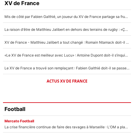
Faris Moumbagna
XV de France
5%
Mis de côté par Fabien Galthié, un joueur du XV de France partage sa frustration : «ils ne me l’ont pas dit tout de suite»
Un autre joueur
5%
La raison d'être de Matthieu Jalibert en dehors des terrains de rugby : «Ça m'atteint autant que si tu touches à un membre de ma famille»
1537 personnes ont participé aux votes.
XV de France - Matthieu Jalibert a tout changé : Romain Ntamack doit-il s’inquiéter pour sa place à un an de la Coupe du monde ?
«Le XV de France est meilleur avec Lucu» : Antoine Dupont doit-il s’inquiéter pour sa place ?
Le XV de France a trouvé son remplaçant : Fabien Galthié doit-il se passer d'Antoine Dupont ?
ACTUS XV DE FRANCE
Football
Mercato Football
La crise financière continue de faire des ravages à Marseille : L’OM a placé 12 joueurs sur le marché des transferts… et ça pourrait lui rapporter près de 100M€ !