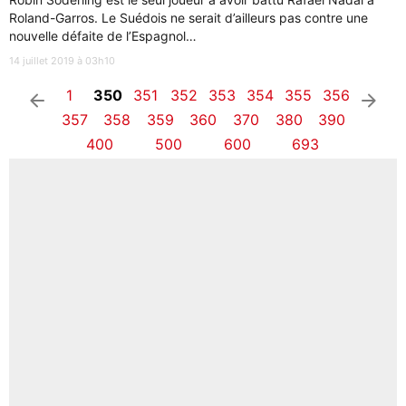
Roland-Garros. Le Suédois ne serait d’ailleurs pas contre une
nouvelle défaite de l’Espagnol…
14 juillet 2019 à 03h10
1
350
351
352
353
354
355
356
arrow_left
arrow_right
357
358
359
360
370
380
390
400
500
600
693