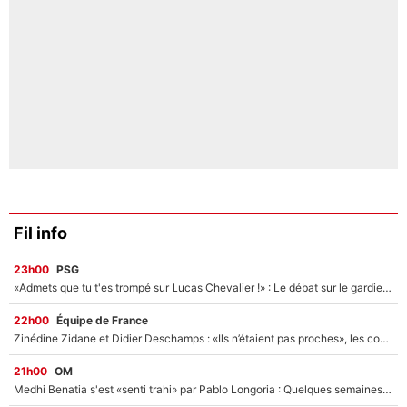
Fil info
23h00
PSG
«Admets que tu t'es trompé sur Lucas Chevalier !» : Le débat sur le gardien du PSG vire au clash à l'After Foot
22h00
Équipe de France
Zinédine Zidane et Didier Deschamps : «Ils n’étaient pas proches», les confidences d’un membre de l’équipe de France 1998 sur leur relation spéciale
21h00
OM
Medhi Benatia s'est «senti trahi» par Pablo Longoria : Quelques semaines après son départ, l'ancien directeur de football de l'OM règle ses comptes