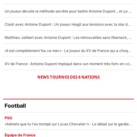
4%
Un joueur dévoile la méthode secrète pour battre Antoine Dupont... et ça marche !
Un autre joueur
5%
Clash avec Antoine Dupont : Un joueur réagit aux tensions avec la star du XV de France !
1618 personnes ont participé aux votes.
Matthieu Jalibert avec Antoine Dupont : Les retrouvailles sans Ntamack, «il y a eu des discussions»
«Il est complètement fou ce mec» : Le joueur du XV de France qui a choqué Matthieu Jalibert !
XV de France : Antoine Dupont impliqué dans «un moment très fort» en coulisses
NEWS TOURNOI DES 6 NATIONS
Football
PSG
«Admets que tu t'es trompé sur Lucas Chevalier !» : Le débat sur le gardien du PSG vire au clash à l'After Foot
Équipe de France