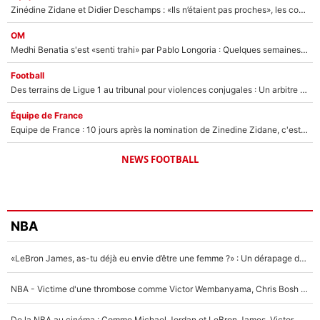
Zinédine Zidane et Didier Deschamps : «Ils n’étaient pas proches», les confidences d’un membre de l’équipe de France 1998 sur leur relation spéciale
OM
Medhi Benatia s'est «senti trahi» par Pablo Longoria : Quelques semaines après son départ, l'ancien directeur de football de l'OM règle ses comptes
Football
Des terrains de Ligue 1 au tribunal pour violences conjugales : Un arbitre français encourt une peine de 18 mois de prison !
Équipe de France
Equipe de France : 10 jours après la nomination de Zinedine Zidane, c'est au tour de son fils de prendre un nouveau départ !
NEWS FOOTBALL
NBA
«LeBron James, as-tu déjà eu envie d’être une femme ?» : Un dérapage de Donald Trump sur la superstar de la NBA refait surface
NBA - Victime d'une thrombose comme Victor Wembanyama, Chris Bosh prévient le Français des risques sur sa santé : «J’ai failli mourir sur le coup et j’ai été ramené à la vie»
De la NBA au cinéma : Comme Michael Jordan et LeBron James, Victor Wembanyama rêve d'une carrière d'acteur !