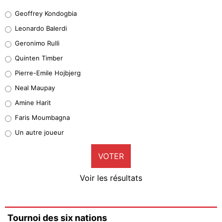
Geoffrey Kondogbia
Geoffrey Kondogbia
38%
Leonardo Balerdi
Leonardo Balerdi
Geronimo Rulli
32%
Quinten Timber
Geronimo Rulli
Pierre-Emile Hojbjerg
5%
Neal Maupay
Quinten Timber
Amine Harit
1%
Faris Moumbagna
Pierre-Emile Hojbjerg
Un autre joueur
9%
VOTER
Neal Maupay
4%
Voir les résultats
Amine Harit
3%
Faris Moumbagna
Tournoi des six nations