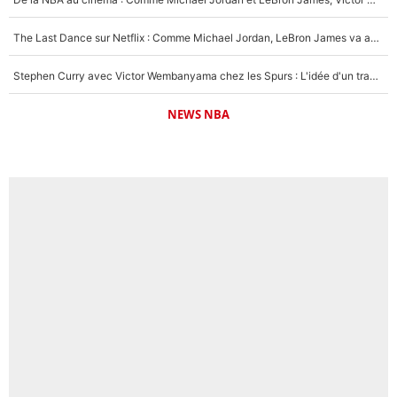
The Last Dance sur Netflix : Comme Michael Jordan, LeBron James va avoir le droit à sa série !
Stephen Curry avec Victor Wembanyama chez les Spurs : L'idée d'un trade historique est lancée en NBA !
NEWS NBA