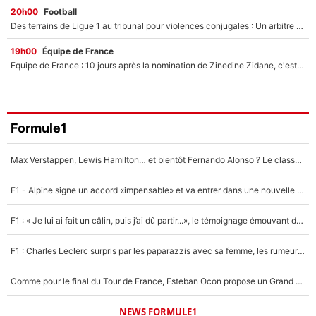
20h00
Football
Des terrains de Ligue 1 au tribunal pour violences conjugales : Un arbitre français encourt une peine de 18 mois de prison !
19h00
Équipe de France
Equipe de France : 10 jours après la nomination de Zinedine Zidane, c'est au tour de son fils de prendre un nouveau départ !
Formule1
Max Verstappen, Lewis Hamilton… et bientôt Fernando Alonso ? Le classement des pilotes les mieux payés en Formule 1 risque de changer !
F1 - Alpine signe un accord «impensable» et va entrer dans une nouvelle dimension : Grande nouvelle pour Pierre Gasly !
F1 : « Je lui ai fait un câlin, puis j’ai dû partir...», le témoignage émouvant de Max Verstappen sur sa fille
F1 : Charles Leclerc surpris par les paparazzis avec sa femme, les rumeurs étaient vraies !
Comme pour le final du Tour de France, Esteban Ocon propose un Grand Prix de Formule 1 à Paris : «Autour de l’Arc de Triomphe, ce serait génial» !
NEWS FORMULE1