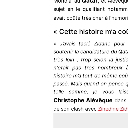
Qatar
Mondial au
, et Alévêqu
sujet en le qualifiant nota
avait coûté très cher à l'humori
« Cette histoire m’a c
«
J’avais taclé Zidane pour 
soutenir la candidature du Qatar.
très loin , trop selon la jus
n'était pas très nombreux 
histoire m’a tout de même coû
passé. Mais quand on pense q
telle somme, je vous lai
Christophe
Alévêque
dans 
de son clash avec
Zinedine Zi