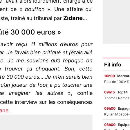
e l'avait alors lourdement chargé à ce
mment de «
bouffon
». Une affaire qui
Zidane
ste, trainé au tribunal par
...
oûté 30 000 euros »
avoir reçu 11 millions d’euros pour
 Je l’avais bien critiqué et j’étais allé
tice. Je me souviens qu’à l’époque on
Fil info
à trouver ça choquant. Bon, cette
10h00
Mercato
té 30 000 euros… Je m’en serais bien
u’un joueur de foot a pu toucher une
09h15
Top14
sse imaginer les autres
», confie
cette interview sur les conséquences
09h00
Espag
dane
.
08h00
Équipe