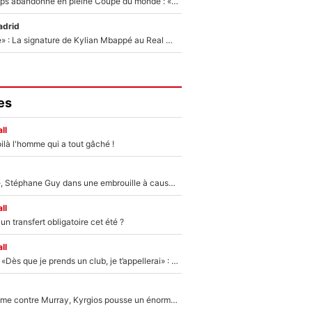
Didier Deschamps abandonné en pleine Coupe du monde : «La FFF était déjà passée à Zinedine Zidane»
adrid
«C'est une fierté» : La signature de Kylian Mbappé au Real Madrid continue de régaler l'Espagne
es
ll
ilà l'homme qui a tout gâché !
«Détester à vie», Stéphane Guy dans une embrouille à cause du PSG !
ll
n transfert obligatoire cet été ?
ll
Mercato - OM - «Dès que je prends un club, je t’appellerai» : La promesse de Marcelino au moment de claquer la porte
Victime de racisme contre Murray, Kyrgios pousse un énorme coup de gueule !