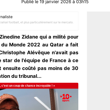
Publié le 19 janvier 2026 à 03h15
naliste
alisé football, et plus particulièrement sur le mercato.
inedine Zidane qui a milité pour
e du Monde 2022 au Qatar a fait
 Christophe Alévêque n'avait pas
e star de l'équipe de France à ce
ait ensuite coûté pas moins de 30
on du tribunal...