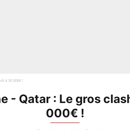
ash à 30 000€ !
e - Qatar : Le gros clas
000€ !