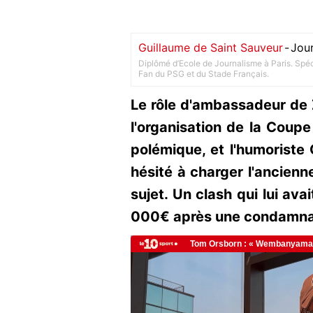
Guillaume de Saint Sauveur
-
Jour
Diplômé d’Ecole de Journalisme à Paris. Spéci
Fan du PSG et du Stade Français.
Le rôle d'ambassadeur de Z
l'organisation de la Coup
polémique, et l'humoriste
hésité à charger l'ancienn
sujet. Un clash qui lui av
000€ après une condamnati