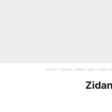
Accueil
Football
Zidane - Qatar : Le gros cl
Zidan