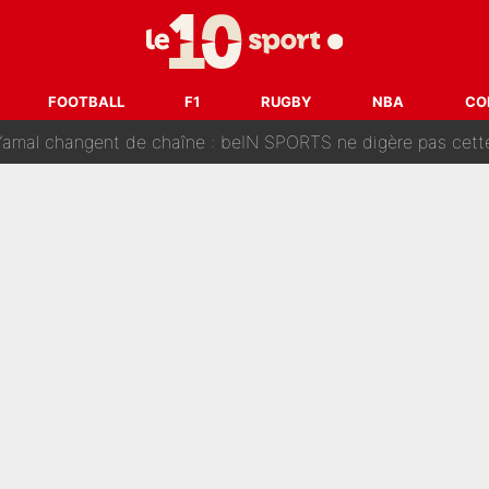
oici les recrues espérées par Bruno Genesio et Grégory Loren
tir : Ces autres joueurs du XV de France pourraient aussi quitter le Stade Toulous
FOOTBALL
F1
RUGBY
NBA
CO
changent de chaîne : beIN SPORTS ne digère pas cette décision histor
é en pleine Coupe du monde : «La FFF était déjà passée à
gnature de Kylian Mbappé au Real Madrid continue de régaler 