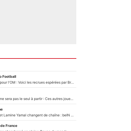
 Football
Plus de 100M€ pour l'OM : Voici les recrues espérées par Bruno Genesio et Grégory Lorenzi après l’opération dégraissage
Thomas Ramos ne sera pas le seul à partir : Ces autres joueurs du XV de France pourraient aussi quitter le Stade Toulousain, un club de Top 14 est déjà sur les rangs
ne
Kylian Mbappé et Lamine Yamal changent de chaîne : beIN SPORTS ne digère pas cette décision historique et prédit un fiasco pour la Liga
 de France