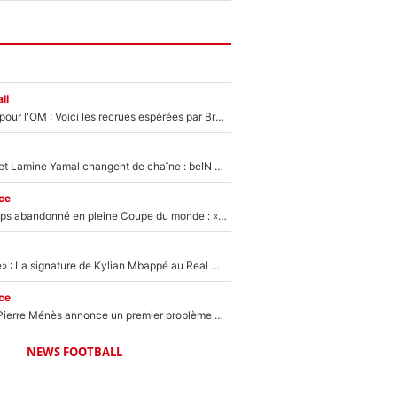
ll
Plus de 100M€ pour l'OM : Voici les recrues espérées par Bruno Genesio et Grégory Lorenzi après l’opération dégraissage
Kylian Mbappé et Lamine Yamal changent de chaîne : beIN SPORTS ne digère pas cette décision historique et prédit un fiasco pour la Liga
ce
Didier Deschamps abandonné en pleine Coupe du monde : «La FFF était déjà passée à Zinedine Zidane»
«C'est une fierté» : La signature de Kylian Mbappé au Real Madrid continue de régaler l'Espagne
ce
Michael Olise : Pierre Ménès annonce un premier problème pour Zinedine Zidane en équipe de France
NEWS FOOTBALL