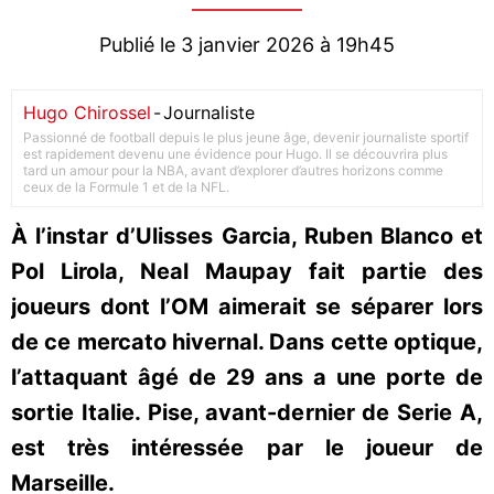
Publié le 3 janvier 2026 à 19h45
Hugo Chirossel
-
Journaliste
Passionné de football depuis le plus jeune âge, devenir journaliste sportif
est rapidement devenu une évidence pour Hugo. Il se découvrira plus
tard un amour pour la NBA, avant d’explorer d’autres horizons comme
ceux de la Formule 1 et de la NFL.
À l’instar d’Ulisses Garcia, Ruben Blanco et
Pol Lirola, Neal Maupay fait partie des
joueurs dont l’OM aimerait se séparer lors
de ce mercato hivernal. Dans cette optique,
l’attaquant âgé de 29 ans a une porte de
sortie Italie. Pise, avant-dernier de Serie A,
est très intéressée par le joueur de
Marseille.