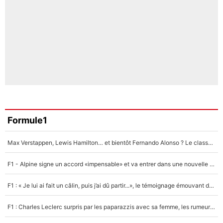
Formule1
Max Verstappen, Lewis Hamilton… et bientôt Fernando Alonso ? Le classement des pilotes les mieux payés en Formule 1 risque de changer !
F1 - Alpine signe un accord «impensable» et va entrer dans une nouvelle dimension : Grande nouvelle pour Pierre Gasly !
F1 : « Je lui ai fait un câlin, puis j’ai dû partir...», le témoignage émouvant de Max Verstappen sur sa fille
F1 : Charles Leclerc surpris par les paparazzis avec sa femme, les rumeurs étaient vraies !