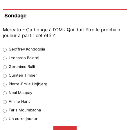
Sondage
Mercato - Ça bouge à l’OM : Qui doit être le prochain
joueur à partir cet été ?
Geoffrey Kondogbia
Geoffrey Kondogbia
38%
Leonardo Balerdi
Leonardo Balerdi
Geronimo Rulli
32%
Quinten Timber
Geronimo Rulli
Pierre-Emile Hojbjerg
5%
Neal Maupay
Quinten Timber
Amine Harit
1%
Faris Moumbagna
Pierre-Emile Hojbjerg
Un autre joueur
9%