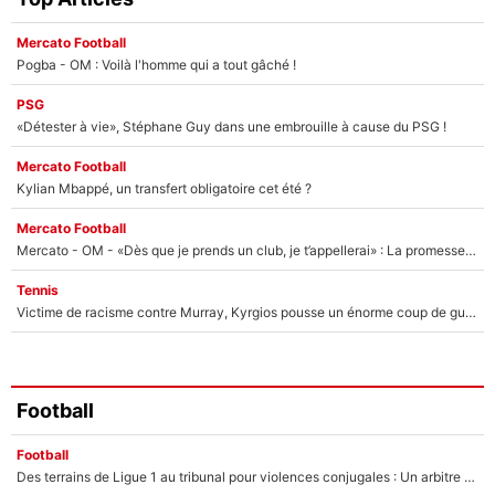
Mercato Football
Pogba - OM : Voilà l'homme qui a tout gâché !
PSG
«Détester à vie», Stéphane Guy dans une embrouille à cause du PSG !
Mercato Football
Kylian Mbappé, un transfert obligatoire cet été ?
Mercato Football
Mercato - OM - «Dès que je prends un club, je t’appellerai» : La promesse de Marcelino au moment de claquer la porte
Tennis
Victime de racisme contre Murray, Kyrgios pousse un énorme coup de gueule !
Football
Football
Des terrains de Ligue 1 au tribunal pour violences conjugales : Un arbitre français encourt une peine de 18 mois de prison !