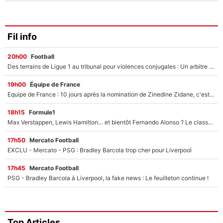
Fil info
20h00
Football
Des terrains de Ligue 1 au tribunal pour violences conjugales : Un arbitre français encourt une peine de 18 mois de prison !
19h00
Équipe de France
Equipe de France : 10 jours après la nomination de Zinedine Zidane, c'est au tour de son fils de prendre un nouveau départ !
18h15
Formule1
Max Verstappen, Lewis Hamilton… et bientôt Fernando Alonso ? Le classement des pilotes les mieux payés en Formule 1 risque de changer !
17h50
Mercato Football
EXCLU - Mercato - PSG : Bradley Barcola trop cher pour Liverpool
17h45
Mercato Football
PSG - Bradley Barcola à Liverpool, la fake news : Le feuilleton continue !
Top Articles