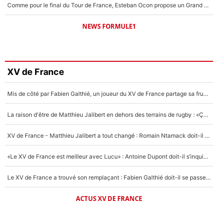
Comme pour le final du Tour de France, Esteban Ocon propose un Grand Prix de Formule 1 à Paris : «Autour de l’Arc de Triomphe, ce serait génial» !
NEWS FORMULE1
XV de France
Mis de côté par Fabien Galthié, un joueur du XV de France partage sa frustration : «ils ne me l’ont pas dit tout de suite»
La raison d'être de Matthieu Jalibert en dehors des terrains de rugby : «Ça m'atteint autant que si tu touches à un membre de ma famille»
XV de France - Matthieu Jalibert a tout changé : Romain Ntamack doit-il s’inquiéter pour sa place à un an de la Coupe du monde ?
«Le XV de France est meilleur avec Lucu» : Antoine Dupont doit-il s’inquiéter pour sa place ?
Le XV de France a trouvé son remplaçant : Fabien Galthié doit-il se passer d'Antoine Dupont ?
ACTUS XV DE FRANCE