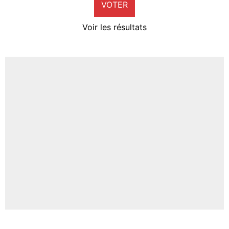
VOTER
Neal Maupay
4%
Voir les résultats
Amine Harit
3%
Faris Moumbagna
4%
Un autre joueur
5%
1614 personnes ont participé aux votes.