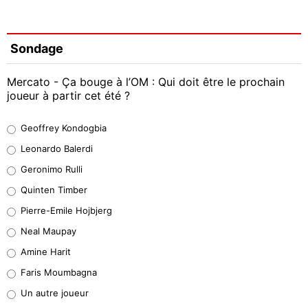
Sondage
Mercato - Ça bouge à l’OM : Qui doit être le prochain
joueur à partir cet été ?
Geoffrey Kondogbia
Geoffrey Kondogbia
38%
Leonardo Balerdi
Leonardo Balerdi
Geronimo Rulli
32%
Quinten Timber
Geronimo Rulli
Pierre-Emile Hojbjerg
5%
Neal Maupay
Quinten Timber
Amine Harit
1%
Faris Moumbagna
Pierre-Emile Hojbjerg
Un autre joueur
9%