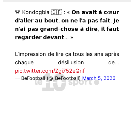
🚨 Kondogbia 🇨🇫 : « 𝗢𝗻 𝗮𝘃𝗮𝗶𝘁 𝗮̀ 𝗰œ𝘂𝗿
𝗱'𝗮𝗹𝗹𝗲𝗿 𝗮𝘂 𝗯𝗼𝘂𝘁, 𝗼𝗻 𝗻𝗲 𝗹'𝗮 𝗽𝗮𝘀 𝗳𝗮𝗶𝘁. 𝗝𝗲
𝗻'𝗮𝗶 𝗽𝗮𝘀 𝗴𝗿𝗮𝗻𝗱-𝗰𝗵𝗼𝘀𝗲 𝗮̀ 𝗱𝗶𝗿𝗲, 𝗶𝗹 𝗳𝗮𝘂𝘁
𝗿𝗲𝗴𝗮𝗿𝗱𝗲𝗿 𝗱𝗲𝘃𝗮𝗻𝘁… »
L’impression de lire ça tous les ans après
chaque désillusion de…
pic.twitter.com/Zgi752eQnf
— BeFootball (@_BeFootball)
March 5, 2026