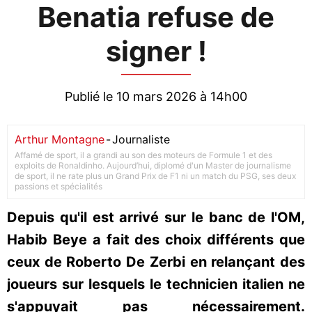
Benatia refuse de
signer !
Publié le 10 mars 2026 à 14h00
Arthur Montagne
-
Journaliste
Affamé de sport, il a grandi au son des moteurs de Formule 1 et des
exploits de Ronaldinho. Aujourd’hui, diplomé d'un Master de journalisme
de sport, il ne rate plus un Grand Prix de F1 ni un match du PSG, ses deux
passions et spécialités
Depuis qu'il est arrivé sur le banc de l'OM,
Habib Beye a fait des choix différents que
ceux de Roberto De Zerbi en relançant des
joueurs sur lesquels le technicien italien ne
s'appuyait pas nécessairement.