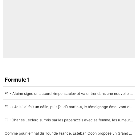
Formule1
F1 - Alpine signe un accord «impensable» et va entrer dans une nouvelle dimension : Grande nouvelle pour Pierre Gasly !
F1 : « Je lui ai fait un câlin, puis j’ai dû partir...», le témoignage émouvant de Max Verstappen sur sa fille
F1 : Charles Leclerc surpris par les paparazzis avec sa femme, les rumeurs étaient vraies !
Comme pour le final du Tour de France, Esteban Ocon propose un Grand Prix de Formule 1 à Paris : «Autour de l’Arc de Triomphe, ce serait génial» !