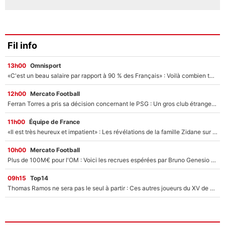
Fil info
13h00
Omnisport
«C'est un beau salaire par rapport à 90 % des Français» : Voilà combien touchait Nelson Monfort sur France Télévisions avant de rejoindre CNews
12h00
Mercato Football
Ferran Torres a pris sa décision concernant le PSG : Un gros club étranger prêt à relancer le feuilleton pour la signature du champion du monde 2026 !
11h00
Équipe de France
«Il est très heureux et impatient» : Les révélations de la famille Zidane sur sa prise de pouvoir en équipe de France !
10h00
Mercato Football
Plus de 100M€ pour l'OM : Voici les recrues espérées par Bruno Genesio et Grégory Lorenzi après l’opération dégraissage
09h15
Top14
Thomas Ramos ne sera pas le seul à partir : Ces autres joueurs du XV de France pourraient aussi quitter le Stade Toulousain, un club de Top 14 est déjà sur les rangs