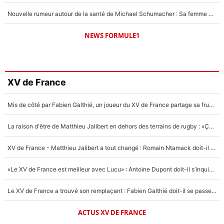
Nouvelle rumeur autour de la santé de Michael Schumacher : Sa femme Corinna sort du silence
NEWS FORMULE1
XV de France
Mis de côté par Fabien Galthié, un joueur du XV de France partage sa frustration : «ils ne me l’ont pas dit tout de suite»
La raison d'être de Matthieu Jalibert en dehors des terrains de rugby : «Ça m'atteint autant que si tu touches à un membre de ma famille»
XV de France - Matthieu Jalibert a tout changé : Romain Ntamack doit-il s’inquiéter pour sa place à un an de la Coupe du monde ?
«Le XV de France est meilleur avec Lucu» : Antoine Dupont doit-il s’inquiéter pour sa place ?
Le XV de France a trouvé son remplaçant : Fabien Galthié doit-il se passer d'Antoine Dupont ?
ACTUS XV DE FRANCE