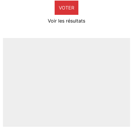
VOTER
Neal Maupay
4%
Voir les résultats
Amine Harit
3%
Faris Moumbagna
4%
Un autre joueur
5%
1573 personnes ont participé aux votes.