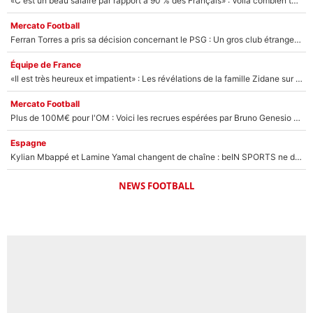
«C'est un beau salaire par rapport à 90 % des Français» : Voilà combien touchait Nelson Monfort sur France Télévisions avant de rejoindre CNews
Mercato Football
Ferran Torres a pris sa décision concernant le PSG : Un gros club étranger prêt à relancer le feuilleton pour la signature du champion du monde 2026 !
Équipe de France
«Il est très heureux et impatient» : Les révélations de la famille Zidane sur sa prise de pouvoir en équipe de France !
Mercato Football
Plus de 100M€ pour l'OM : Voici les recrues espérées par Bruno Genesio et Grégory Lorenzi après l’opération dégraissage
Espagne
Kylian Mbappé et Lamine Yamal changent de chaîne : beIN SPORTS ne digère pas cette décision historique et prédit un fiasco pour la Liga
NEWS FOOTBALL