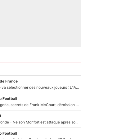
 de France
Zinédine Zidane va sélectionner des nouveaux joueurs : L’IA dévoile les 5 cracks qui pourraient rapidement le rejoindre en équipe de France !
 Football
Trahison de Longoria, secrets de Frank McCourt, démission de Roberto De Zerbi : Medhi Benatia se lâche sur son départ de l'OM et fait d'importantes révélations
l
Incendies en Gironde - Nelson Monfort est attaqué après son dérapage sur CNews : «Et lui, il prend combien pour parler dans un studio climatisé?»
 Football