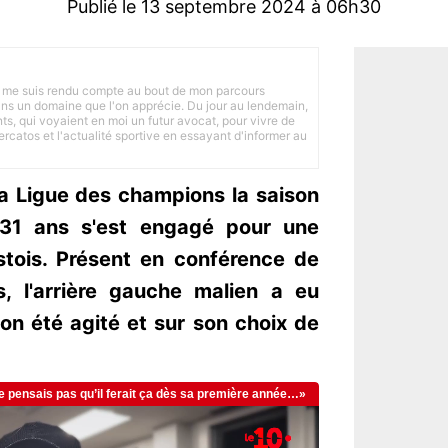
Publié le 13 septembre 2024 à 06h30
 je me suis rendu compte au bout de mon parcours
 dans un domaine que l'on apprécie. Du jour au lendemain,
nts, qui voyaient en moi un futur avocat, pour vivre de
ercatos et l'actualité sportive en essayant d'informer au
a Ligue des champions la saison
 31 ans s'est engagé pour une
stois. Présent en conférence de
s, l'arrière gauche malien a eu
son été agité et sur son choix de