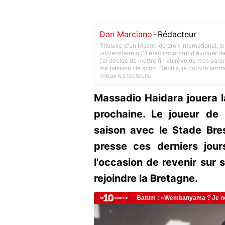
Dan Marciano
-
Rédacteur
Titulaire d'un Master de droit international,
universitaire qu'il était important d'évoluer
j'ai décidé de mettre fin au rêve de mes pare
ma passion : le sport. Depuis, je couvre les m
mieux les lecteurs.
Massadio Haidara jouera l
prochaine. Le joueur de
saison avec le Stade Bre
presse ces derniers jour
l'occasion de revenir sur 
rejoindre la Bretagne.