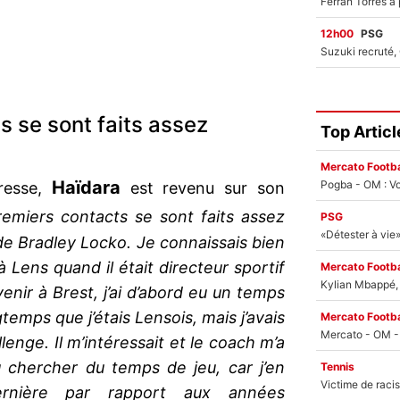
12h00
PSG
s se sont faits assez
Top Articl
Mercato Footba
Haïdara
Pogba - OM : Vo
resse,
est revenu sur son
remiers contacts se sont faits assez
PSG
de Bradley Locko. Je connaissais bien
 à Lens quand il était directeur sportif
Mercato Footba
Kylian Mbappé, u
enir à Brest, j’ai d’abord eu un temps
gtemps que j’étais Lensois, mais j’avais
Mercato Footba
enge. Il m’intéressait et le coach m’a
u chercher du temps de jeu, car j’en
Tennis
ernière par rapport aux années