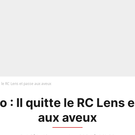
te le RC Lens et passe aux aveux
 : Il quitte le RC Lens 
aux aveux