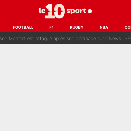
des nouveaux joueurs : L’IA dévoile les 5 cracks qui pourraient rapidem
nk McCourt, démission de Roberto De Zerbi : Medhi Benatia se lâche sur son dépar
FOOTBALL
F1
RUGBY
NBA
CO
fort est attaqué après son dérapage sur CNews : «Et lui, il prend combie
ision : Son transfert au PSG est annoncé en Espagne !
se battre, Safonov numéro un… Le PSG se lance encore dans un gros ch