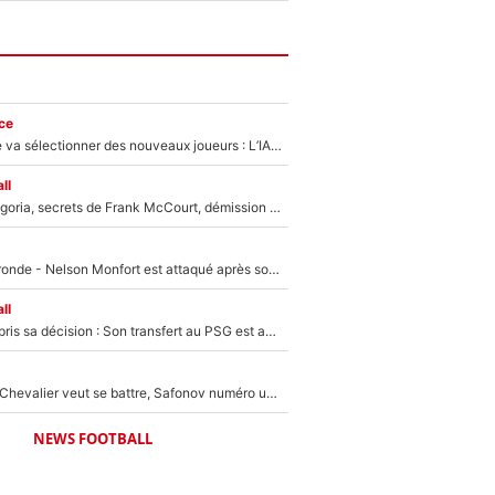
ce
Zinédine Zidane va sélectionner des nouveaux joueurs : L’IA dévoile les 5 cracks qui pourraient rapidement le rejoindre en équipe de France !
ll
Trahison de Longoria, secrets de Frank McCourt, démission de Roberto De Zerbi : Medhi Benatia se lâche sur son départ de l'OM et fait d'importantes révélations
Incendies en Gironde - Nelson Monfort est attaqué après son dérapage sur CNews : «Et lui, il prend combien pour parler dans un studio climatisé?»
ll
Ferran Torres a pris sa décision : Son transfert au PSG est annoncé en Espagne !
Suzuki recruté, Chevalier veut se battre, Safonov numéro un… Le PSG se lance encore dans un gros chantier pour le poste de gardien de but
NEWS FOOTBALL