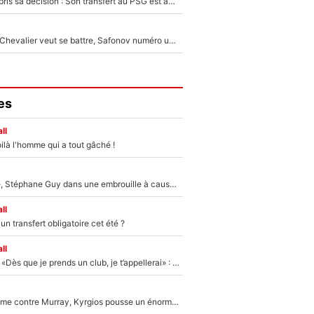
Ferran Torres a pris sa décision : Son transfert au PSG est annoncé en Espagne !
Suzuki recruté, Chevalier veut se battre, Safonov numéro un… Le PSG se lance encore dans un gros chantier pour le poste de gardien de but
es
ll
ilà l'homme qui a tout gâché !
«Détester à vie», Stéphane Guy dans une embrouille à cause du PSG !
ll
n transfert obligatoire cet été ?
ll
Mercato - OM - «Dès que je prends un club, je t’appellerai» : La promesse de Marcelino au moment de claquer la porte
Victime de racisme contre Murray, Kyrgios pousse un énorme coup de gueule !