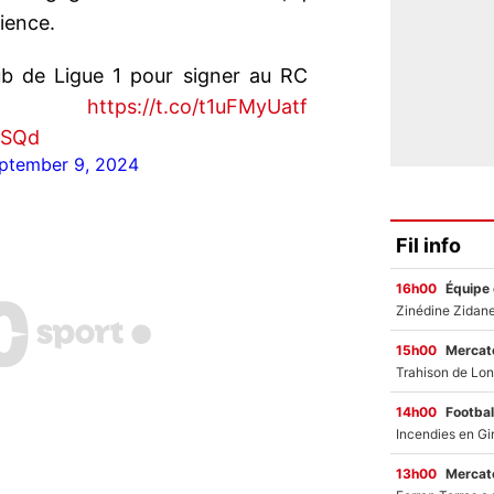
ience.
lub de Ligue 1 pour signer au RC
 !
https://t.co/t1uFMyUatf
mSQd
ptember 9, 2024
Fil info
16h00
Équipe
15h00
Mercato
14h00
Footbal
13h00
Mercato