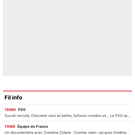
Fil info
12h00
PSG
Suzuki recruté, Chevalier veut se battre, Safonov numéro un… Le PSG se lance encore dans un gros chantier pour le poste de gardien de but
11h00
Équipe de France
Un documentaire avec Zinedine Zidane : Comme Jean-Jacques Goldman et Mylène Farmer, le nouveau sélectionneur de l'équipe de France a recalé une journaliste très connue