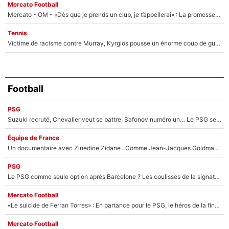
Mercato Football
Mercato - OM - «Dès que je prends un club, je t’appellerai» : La promesse de Marcelino au moment de claquer la porte
Tennis
Victime de racisme contre Murray, Kyrgios pousse un énorme coup de gueule !
Football
PSG
Suzuki recruté, Chevalier veut se battre, Safonov numéro un… Le PSG se lance encore dans un gros chantier pour le poste de gardien de but
Équipe de France
Un documentaire avec Zinedine Zidane : Comme Jean-Jacques Goldman et Mylène Farmer, le nouveau sélectionneur de l'équipe de France a recalé une journaliste très connue
PSG
Le PSG comme seule option après Barcelone ? Les coulisses de la signature historique de Lionel Messi sont révélées au grand jour !
Mercato Football
«Le suicide de Ferran Torres» : En partance pour le PSG, le héros de la finale de la Coupe du monde s'attire les foudres de la presse espagnole !
Mercato Football