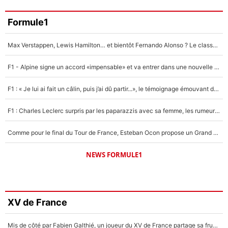
Formule1
Max Verstappen, Lewis Hamilton… et bientôt Fernando Alonso ? Le classement des pilotes les mieux payés en Formule 1 risque de changer !
F1 - Alpine signe un accord «impensable» et va entrer dans une nouvelle dimension : Grande nouvelle pour Pierre Gasly !
F1 : « Je lui ai fait un câlin, puis j’ai dû partir...», le témoignage émouvant de Max Verstappen sur sa fille
F1 : Charles Leclerc surpris par les paparazzis avec sa femme, les rumeurs étaient vraies !
Comme pour le final du Tour de France, Esteban Ocon propose un Grand Prix de Formule 1 à Paris : «Autour de l’Arc de Triomphe, ce serait génial» !
NEWS FORMULE1
XV de France
Mis de côté par Fabien Galthié, un joueur du XV de France partage sa frustration : «ils ne me l’ont pas dit tout de suite»