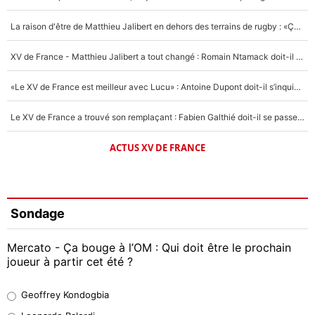
La raison d'être de Matthieu Jalibert en dehors des terrains de rugby : «Ça m'atteint autant que si tu touches à un membre de ma famille»
XV de France - Matthieu Jalibert a tout changé : Romain Ntamack doit-il s’inquiéter pour sa place à un an de la Coupe du monde ?
«Le XV de France est meilleur avec Lucu» : Antoine Dupont doit-il s’inquiéter pour sa place ?
Le XV de France a trouvé son remplaçant : Fabien Galthié doit-il se passer d'Antoine Dupont ?
ACTUS XV DE FRANCE
Sondage
Mercato - Ça bouge à l’OM : Qui doit être le prochain
joueur à partir cet été ?
Geoffrey Kondogbia
Geoffrey Kondogbia
38%