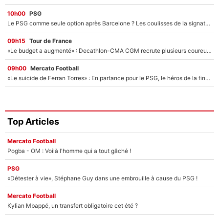
10h00
PSG
Le PSG comme seule option après Barcelone ? Les coulisses de la signature historique de Lionel Messi sont révélées au grand jour !
09h15
Tour de France
«Le budget a augmenté» : Decathlon-CMA CGM recrute plusieurs coureurs pour offrir à Paul Seixas une équipe pour gagner le Tour de France 2027
09h00
Mercato Football
«Le suicide de Ferran Torres» : En partance pour le PSG, le héros de la finale de la Coupe du monde s'attire les foudres de la presse espagnole !
Top Articles
Mercato Football
Pogba - OM : Voilà l'homme qui a tout gâché !
PSG
«Détester à vie», Stéphane Guy dans une embrouille à cause du PSG !
Mercato Football
Kylian Mbappé, un transfert obligatoire cet été ?