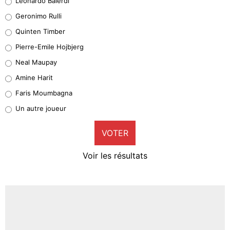
Leonardo Balerdi
Leonardo Balerdi
Geronimo Rulli
32%
Quinten Timber
Geronimo Rulli
Pierre-Emile Hojbjerg
5%
Neal Maupay
Quinten Timber
Amine Harit
1%
Faris Moumbagna
Pierre-Emile Hojbjerg
Un autre joueur
9%
VOTER
Neal Maupay
4%
Voir les résultats
Amine Harit
3%
Faris Moumbagna
4%
Un autre joueur