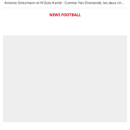
Antoine Griezmann et N'Golo Kanté : Comme Yan Diomandé, les deux champions du monde ont refusé de signer au PSG !
NEWS FOOTBALL