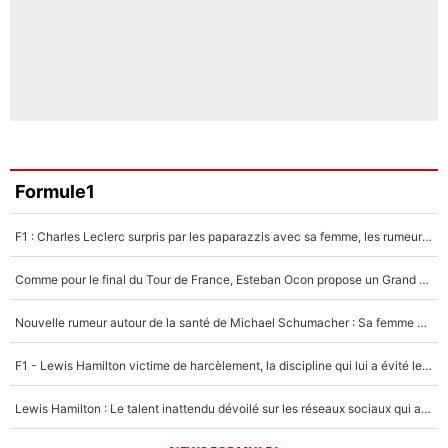
Formule1
F1 : Charles Leclerc surpris par les paparazzis avec sa femme, les rumeurs étaient vraies !
Comme pour le final du Tour de France, Esteban Ocon propose un Grand Prix de Formule 1 à Paris : «Autour de l’Arc de Triomphe, ce serait génial» !
Nouvelle rumeur autour de la santé de Michael Schumacher : Sa femme Corinna sort du silence
F1 - Lewis Hamilton victime de harcèlement, la discipline qui lui a évité le pire : «J'aurais probablement mal tourné»
Lewis Hamilton : Le talent inattendu dévoilé sur les réseaux sociaux qui a impressionné Kim Kardashian pendant leurs vacances en amoureux !