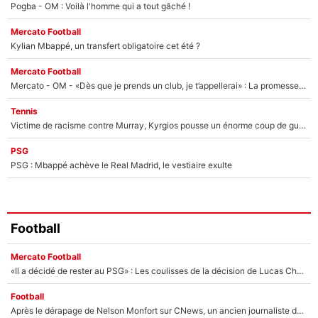
Pogba - OM : Voilà l'homme qui a tout gâché !
Mercato Football
Kylian Mbappé, un transfert obligatoire cet été ?
Mercato Football
Mercato - OM - «Dès que je prends un club, je t’appellerai» : La promesse de Marcelino au moment de claquer la porte
Tennis
Victime de racisme contre Murray, Kyrgios pousse un énorme coup de gueule !
PSG
PSG : Mbappé achève le Real Madrid, le vestiaire exulte
Football
Mercato Football
«Il a décidé de rester au PSG» : Les coulisses de la décision de Lucas Chevalier pour son transfert
Football
Après le dérapage de Nelson Monfort sur CNews, un ancien journaliste de France Télévisions relance la polémique sur les incendies en Gironde