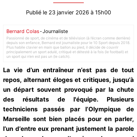
Publié le 23 janvier 2026 à 15h00
Bernard Colas
-
Journaliste
Passionné de sport, de cinéma et de télévision (à l’écran comme derrière)
depuis son enfance, Bernard est journaliste pour le 10 Sport depuis 2018.
Plus habile clavier en main que ballon au pied, il décide de couvrir
principalement un sport adulé, critiqué et détesté à la fois (le football) et
un sport qui n’en est pas un (le catch).
La vie d’un entraîneur n’est pas de tout
repos, alternant éloges et critiques, jusqu’à
un départ souvent provoqué par la chute
des résultats de l'équipe. Plusieurs
techniciens passés par l’Olympique de
Marseille sont bien placés pour en parler,
l’un d’entre eux prenant justement la parole