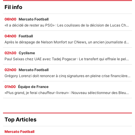
Fil info
06h00
Mercato Football
«Il a décidé de rester au PSG» : Les coulisses de la décision de Lucas Chevalier pour son transfert
04h00
Football
Après le dérapage de Nelson Monfort sur CNews, un ancien journaliste de France Télévisions relance la polémique sur les incendies en Gironde
02h30
Cyclisme
Paul Seixas chez UAE avec Tadej Pogacar : Le transfert qui effraie le peloton, «c’est la pire des choses qui puisse arriver»
02h00
Mercato Football
Grégory Lorenzi doit renoncer à cinq signatures en pleine crise financière : L’IA propose sept noms à l’OM pour un mercato réussi... à seulement 5M€ !
01h00
Équipe de France
«Plus grand, je ferai chauffeur-livreur» : Nouveau sélectionneur des Bleus, Zinédine Zidane s’était imaginé un avenir très différent lorsqu'il était enfant
Top Articles
Mercato Football