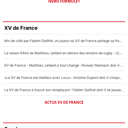
NEWS FORMULE1
XV de France
Mis de côté par Fabien Galthié, un joueur du XV de France partage sa frustration : «ils ne me l’ont pas dit tout de suite»
La raison d'être de Matthieu Jalibert en dehors des terrains de rugby : «Ça m'atteint autant que si tu touches à un membre de ma famille»
XV de France - Matthieu Jalibert a tout changé : Romain Ntamack doit-il s’inquiéter pour sa place à un an de la Coupe du monde ?
«Le XV de France est meilleur avec Lucu» : Antoine Dupont doit-il s’inquiéter pour sa place ?
Le XV de France a trouvé son remplaçant : Fabien Galthié doit-il se passer d'Antoine Dupont ?
ACTUS XV DE FRANCE