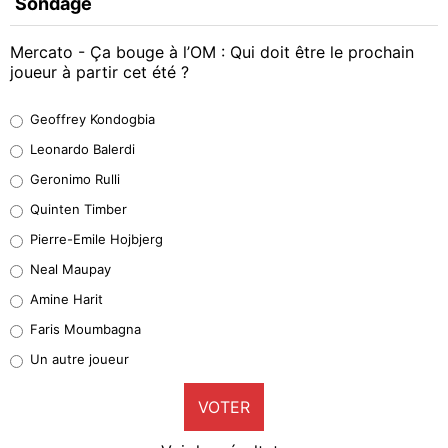
Sondage
Mercato - Ça bouge à l’OM : Qui doit être le prochain
joueur à partir cet été ?
Geoffrey Kondogbia
Geoffrey Kondogbia
38%
Leonardo Balerdi
Leonardo Balerdi
Geronimo Rulli
32%
Quinten Timber
Geronimo Rulli
Pierre-Emile Hojbjerg
4%
Neal Maupay
Quinten Timber
Amine Harit
1%
Faris Moumbagna
Pierre-Emile Hojbjerg
Un autre joueur
9%
VOTER
Neal Maupay
4%