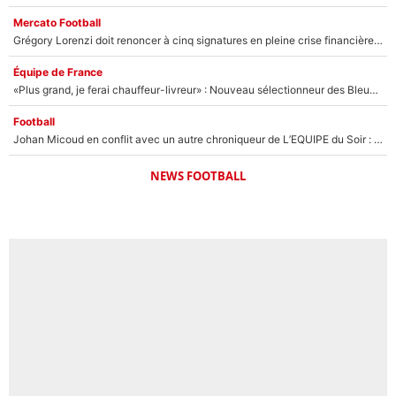
Mercato Football
Grégory Lorenzi doit renoncer à cinq signatures en pleine crise financière : L’IA propose sept noms à l’OM pour un mercato réussi... à seulement 5M€ !
Équipe de France
«Plus grand, je ferai chauffeur-livreur» : Nouveau sélectionneur des Bleus, Zinédine Zidane s’était imaginé un avenir très différent lorsqu'il était enfant
Football
Johan Micoud en conflit avec un autre chroniqueur de L’EQUIPE du Soir : «Pendant un moment, je ne les ai pas remis ensemble dans l'émission»
NEWS FOOTBALL