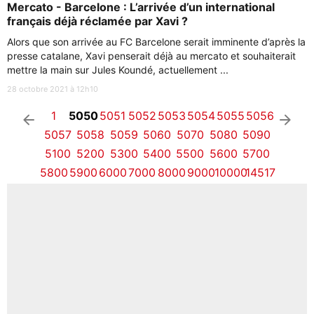
Mercato - Barcelone : L’arrivée d’un international
français déjà réclamée par Xavi ?
Alors que son arrivée au FC Barcelone serait imminente d’après la
presse catalane, Xavi penserait déjà au mercato et souhaiterait
mettre la main sur Jules Koundé, actuellement ...
28 octobre 2021 à 12h10
1
5050
5051
5052
5053
5054
5055
5056
arrow_left
arrow_right
5057
5058
5059
5060
5070
5080
5090
5100
5200
5300
5400
5500
5600
5700
5800
5900
6000
7000
8000
9000
10000
14517