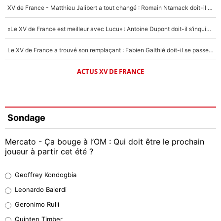
XV de France - Matthieu Jalibert a tout changé : Romain Ntamack doit-il s’inquiéter pour sa place à un an de la Coupe du monde ?
«Le XV de France est meilleur avec Lucu» : Antoine Dupont doit-il s’inquiéter pour sa place ?
Le XV de France a trouvé son remplaçant : Fabien Galthié doit-il se passer d'Antoine Dupont ?
ACTUS XV DE FRANCE
Sondage
Mercato - Ça bouge à l’OM : Qui doit être le prochain
joueur à partir cet été ?
Geoffrey Kondogbia
Geoffrey Kondogbia
38%
Leonardo Balerdi
Leonardo Balerdi
Geronimo Rulli
32%
Quinten Timber