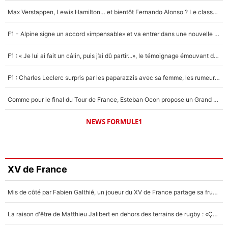
Max Verstappen, Lewis Hamilton… et bientôt Fernando Alonso ? Le classement des pilotes les mieux payés en Formule 1 risque de changer !
F1 - Alpine signe un accord «impensable» et va entrer dans une nouvelle dimension : Grande nouvelle pour Pierre Gasly !
F1 : « Je lui ai fait un câlin, puis j’ai dû partir...», le témoignage émouvant de Max Verstappen sur sa fille
F1 : Charles Leclerc surpris par les paparazzis avec sa femme, les rumeurs étaient vraies !
Comme pour le final du Tour de France, Esteban Ocon propose un Grand Prix de Formule 1 à Paris : «Autour de l’Arc de Triomphe, ce serait génial» !
NEWS FORMULE1
XV de France
Mis de côté par Fabien Galthié, un joueur du XV de France partage sa frustration : «ils ne me l’ont pas dit tout de suite»
La raison d'être de Matthieu Jalibert en dehors des terrains de rugby : «Ça m'atteint autant que si tu touches à un membre de ma famille»