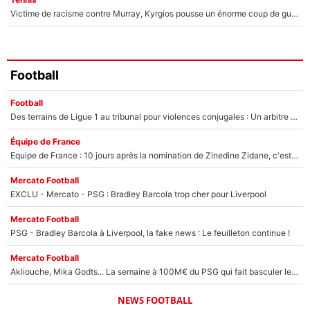
Victime de racisme contre Murray, Kyrgios pousse un énorme coup de gueule !
Football
Football
Des terrains de Ligue 1 au tribunal pour violences conjugales : Un arbitre français encourt une peine de 18 mois de prison !
Équipe de France
Equipe de France : 10 jours après la nomination de Zinedine Zidane, c'est au tour de son fils de prendre un nouveau départ !
Mercato Football
EXCLU - Mercato - PSG : Bradley Barcola trop cher pour Liverpool
Mercato Football
PSG - Bradley Barcola à Liverpool, la fake news : Le feuilleton continue !
Mercato Football
Akliouche, Mika Godts... La semaine à 100M€ du PSG qui fait basculer le mercato du PSG !
NEWS FOOTBALL