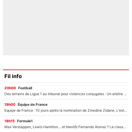
Fil info
20h00
Football
Des terrains de Ligue 1 au tribunal pour violences conjugales : Un arbitre français encourt une peine de 18 mois de prison !
19h00
Équipe de France
Equipe de France : 10 jours après la nomination de Zinedine Zidane, c'est au tour de son fils de prendre un nouveau départ !
18h15
Formule1
Max Verstappen, Lewis Hamilton… et bientôt Fernando Alonso ? Le classement des pilotes les mieux payés en Formule 1 risque de changer !