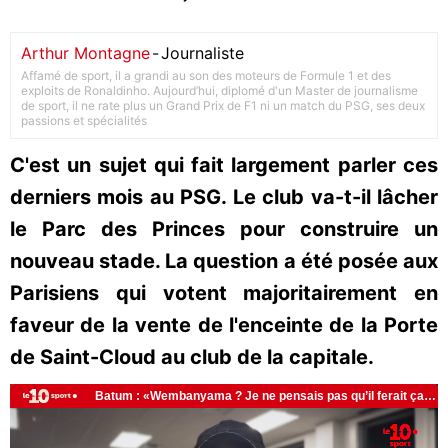
Arthur Montagne
-
Journaliste
Affamé de sport, il a grandi au son des moteurs de Formule 1 et des
exploits de Ronaldinho. Aujourd’hui, diplomé d'un Master de journalisme
de sport, il ne rate plus un Grand Prix de F1 ni un match du PSG, ses deux
passions et spécialités
C'est un sujet qui fait largement parler ces
derniers mois au PSG. Le club va-t-il lâcher
le Parc des Princes pour construire un
nouveau stade. La question a été posée aux
Parisiens qui votent majoritairement en
faveur de la vente de l'enceinte de la Porte
de Saint-Cloud au club de la capitale.