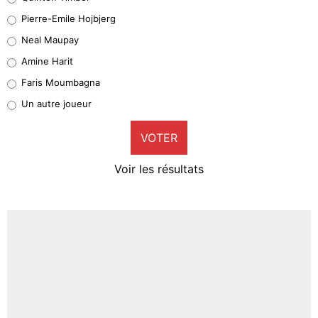
Geronimo Rulli
Pierre-Emile Hojbjerg
5%
Neal Maupay
Quinten Timber
Amine Harit
1%
Faris Moumbagna
Pierre-Emile Hojbjerg
Un autre joueur
9%
VOTER
Neal Maupay
4%
Voir les résultats
Amine Harit
3%
Faris Moumbagna
4%
Un autre joueur
5%
1614 personnes ont participé aux votes.